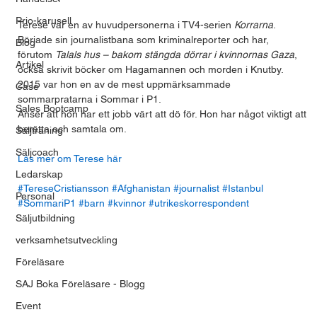
Prio-karusell
Terese var en av huvudpersonerna i TV4-serien 
Korrarna
. 
Började sin journalistbana som kriminalreporter och har, 
Blog
förutom 
Talals hus – bakom stängda dörrar i kvinnornas Gaza
, 
Artikel
också skrivit böcker om Hagamannen och morden i Knutby. 
2015 var hon en av de mest uppmärksammade 
Case
sommarpratarna i Sommar i P1.
Sales Bootcamp
Anser att hon har ett jobb värt att dö för. Hon har något viktigt att 
berätta och samtala om.
Säljträning
Säljcoach
Läs mer om Terese här 
Ledarskap
#TereseCristiansson
#Afghanistan
#journalist
#Istanbul
Personal
#SommariP1
#barn
#kvinnor
#utrikeskorrespondent
Säljutbildning
verksamhetsutveckling
Föreläsare
SAJ Boka Föreläsare - Blogg
Event