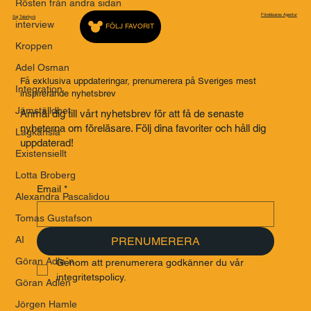
Rösten från andra sidan
Föreläsares Agentur
Saj Talarbyrå
interview
FÖLJ FAVORIT
Kroppen
Adel Osman
Få exklusiva uppdateringar, prenumerera på Sveriges mest
Integration
inspirerande nyhetsbrev
Jämställdhet
Anmäl dig till vårt nyhetsbrev för att få de senaste
nyheterna om föreläsare. Följ dina favoriter och håll dig
Lagkänsla
uppdaterad!
Existensiellt
Lotta Broberg
Email
*
Alexandra Pascalidou
Tomas Gustafson
AI
PRENUMERERA
Göran Adle´n
Genom att prenumerera godkänner du vår 
integritetspolicy.
Göran Adlén
Jörgen Hamle