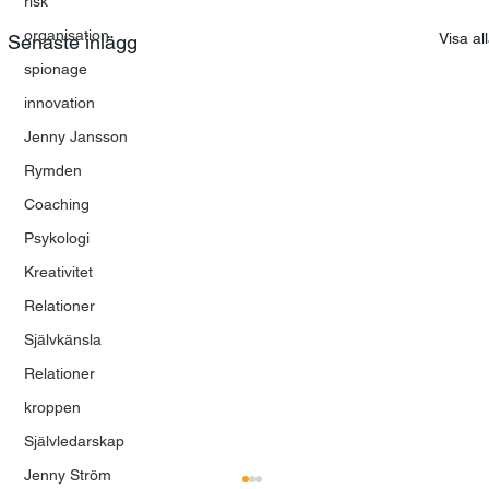
risk
organisation
Visa al
Senaste inlägg
spionage
innovation
Jenny Jansson
Rymden
Coaching
Psykologi
Kreativitet
Relationer
Självkänsla
Relationer
kroppen
Självledarskap
Jenny Ström