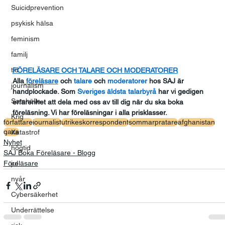
Suicidprevention
psykisk hälsa
feminism
familj
tid
FÖRELÄSARE OCH TALARE OCH MODERATORER
Alla
 föreläsare
 och
 talare
 och
 moderatorer
 hos SAJ är 
journalism
handplockade. Som
 Sveriges äldsta talarbyrå
 har vi gedigen 
Samhälle
erfarenhet att dela med oss av till dig när du ska boka 
föreläsning. Vi har föreläsningar i alla prisklasser.
Krig
författare
journalist
utrikeskorrespondent
sommarpratare
afghanistan
gaza
Katastrof
Nyhet
högtid
SAJ Boka Föreläsare - Blogg
Föreläsare
jul
nyår
Cybersäkerhet
Underrättelse