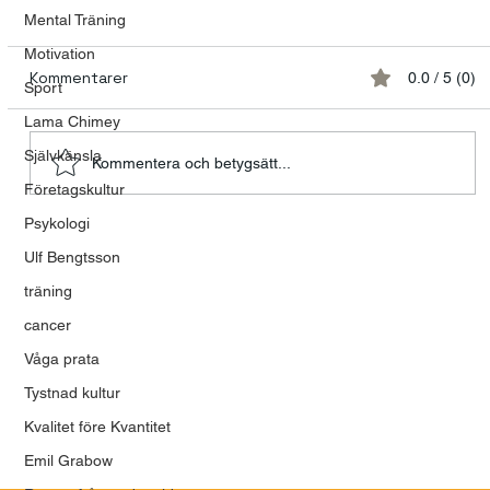
Mental Träning
Motivation
Kommentarer
0.0 / 5 (0)
Sport
Lama Chimey
Självkänsla
Kommentera och betygsätt...
Företagskultur
Modet att våga vara mänsklig
Psykologi
Ulf Bengtsson
träning
cancer
Våga prata
Tystnad kultur
Kvalitet före Kvantitet
Emil Grabow