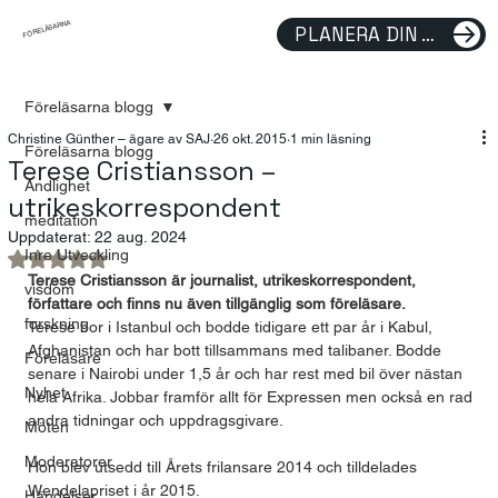
FÖRELÄSARNA
PLANERA DIN FÖRELÄSNING
Föreläsarna blogg
Christine Günther – ägare av SAJ
26 okt. 2015
1 min läsning
Föreläsarna blogg
Terese Cristiansson –
Andlighet
utrikeskorrespondent
meditation
Uppdaterat:
22 aug. 2024
Inre Utveckling
Betygsatt till NaN av 5 stjärnor.
Terese Cristiansson är journalist, utrikeskorrespondent, 
visdom
författare och finns nu även tillgänglig som föreläsare.
forskning
Terese bor i Istanbul och bodde tidigare ett par år i Kabul, 
Afghanistan och har bott tillsammans med talibaner. Bodde 
Föreläsare
senare i Nairobi under 1,5 år och har rest med bil över nästan 
Nyhet
hela Afrika. Jobbar framför allt för Expressen men också en rad 
andra tidningar och uppdragsgivare.
Möten
Moderatorer
Hon blev utsedd till Årets frilansare 2014 och tilldelades 
Wendelapriset i år 2015.
Händelser