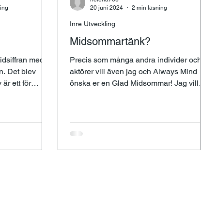
ning
20 juni 2024
2 min läsning
Inre Utveckling
Midsommartänk?
cidsiffran med
Precis som många andra individer och
n. Det blev
aktörer vill även jag och Always Mind
 är ett för
önska er en Glad Midsommar! Jag vill
även passa på att skicka...