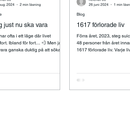
aug. 2024
2 min läsning
26 juni 2024
1 min läs
e
Blog
g just nu ska vara
1617 förlorade liv
r ofta i ett läge där livet
Förra året, 2023, steg sui
fort. Ibland för fort… 💨 Men jag
48 personer från året inna
 vara ganska duktig på att söka
1617 förlorade liv. Varje liv
tällen där
mycket.