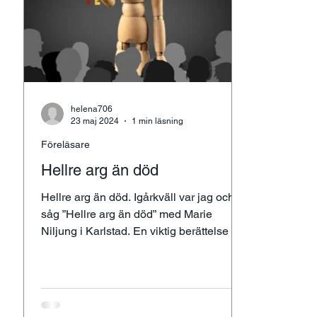
helena706
23 maj 2024
1 min läsning
Föreläsare
Hellre arg än död
Hellre arg än död. Igårkväll var jag och
såg ”Hellre arg än död” med Marie
Niljung i Karlstad. En viktig berättelse om
hennes livshistoria,