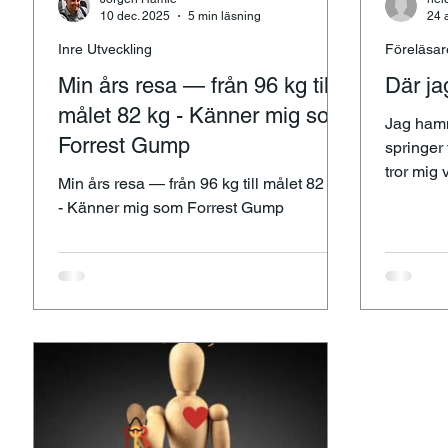
10 dec. 2025
5 min läsning
24 
Inre Utveckling
Föreläsar
Min års resa — från 96 kg till
Där ja
målet 82 kg - Känner mig som
Jag hamna
Forrest Gump
springer 
tror mig
Min års resa — från 96 kg till målet 82 kg
mig till s
- Känner mig som Forrest Gump