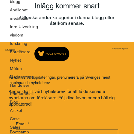
blogg
Inlägg kommer snart
Andlighet
Utforska andra kategorier i denna blogg eller
meditation
återkom senare.
Inre Utveckling
visdom
forskning
Föreläsares Agentur
Saj Talarbyrå
Föreläsare
FÖLJ FAVORIT
Nyhet
Möten
Moderatorer
Få exklusiva uppdateringar, prenumerera på Sveriges mest
inspirerande nyhetsbrev
Händelser
Anmäl dig till vårt nyhetsbrev för att få de senaste
Prio-karusell
nyheterna om föreläsare. Följ dina favoriter och håll dig
Blog
uppdaterad!
Artikel
Case
Email
*
Sales
Bootcamp