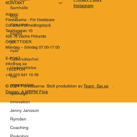
KONTAKT
Instagram
Samhälle
Adress:
Krig
Föreläsarna - För föreläsare
Katastrof
Co..SAJ Förmedlingsbyrå
Talattagatan 10
högtid
426 76 Västra Frölunda
jul
ÖPPETTIDER:
Måndag – Söndag 07:00-17:00
nyår
E-POST
Cybersäkerhet
info@saj.se
Underrättelse
TELEFON
+46 010 641 10 56
risk
organisation
© 2024 Föreläsarna. Stolt produktion av
Team Saj.se
.
Design: A MBPM Flick
spionage
innovation
Jenny Jansson
Rymden
Coaching
Psykologi