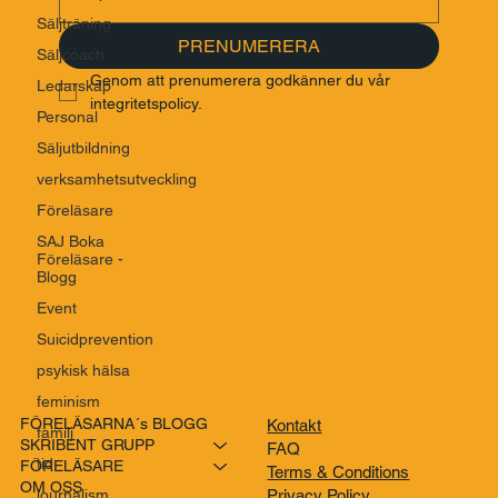
Säljträning
PRENUMERERA
Säljcoach
Genom att prenumerera godkänner du vår 
Ledarskap
integritetspolicy.
Personal
Säljutbildning
verksamhetsutveckling
Föreläsare
SAJ Boka
Föreläsare -
Blogg
Event
Suicidprevention
psykisk hälsa
feminism
FÖRELÄSARNA´s BLOGG
Kontakt
familj
SKRIBENT GRUPP
FAQ
tid
FÖRELÄSARE
Terms & Conditions
OM OSS
journalism
Privacy Policy