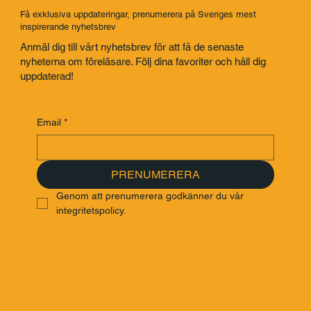
Föreläsares Agentur
Saj Talarbyrå
FÖLJ FAVORIT
Få exklusiva uppdateringar, prenumerera på Sveriges mest
inspirerande nyhetsbrev
Anmäl dig till vårt nyhetsbrev för att få de senaste
nyheterna om föreläsare. Följ dina favoriter och håll dig
uppdaterad!
Email
*
PRENUMERERA
Genom att prenumerera godkänner du vår 
integritetspolicy.