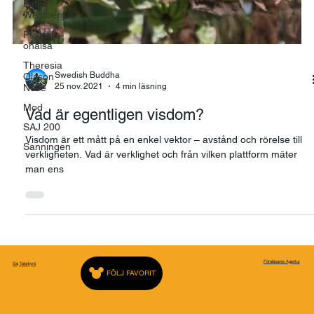
Patrik
Westberg
Psykisk
ohälsa
Theresia
Olsson
Neve
Mod
SAJ 200
Swedish Buddha
Sanningen
25 nov. 2021
4 min läsning
Vad är egentligen visdom?
Visdom är ett mått på en enkel vektor – avstånd och rörelse till
verkligheten. Vad är verklighet och från vilken plattform mäter
man ens