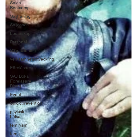
Sales
Bootcamp
Säljträning
Säljcoach
Ledarskap
Personal
Säljutbildning
verksamhetsutveckling
Föreläsare
SAJ Boka
Föreläsare -
Blogg
Event
Suicidprevention
psykisk
hälsa
feminism
familj