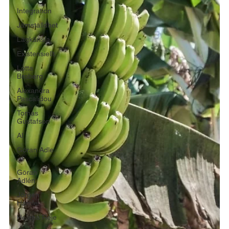
Integration
Jämställdhet
Lagkänsla
Existensiellt
Lotta
Broberg
Alexandra
Pascalidou
Tomas
Gustafson
AI
Göran Adle
´n
Göran
Adlén
Jörgen
Hamle
Helena Reje