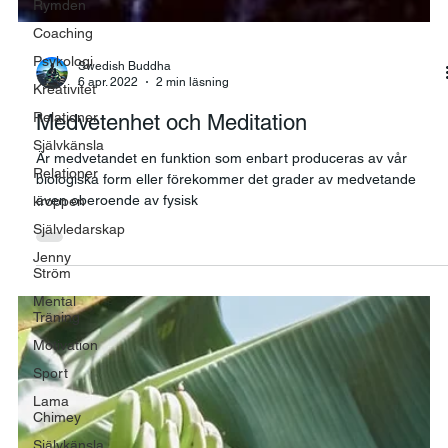
Rymden
Coaching
Psykologi
Kreativitet
Swedish Buddha
Relationer
6 apr. 2022
2 min läsning
Självkänsla
Medvetenhet och Meditation
Relationer
kroppen
Är medvetandet en funktion som enbart produceras av vår
biologiska form eller förekommer det grader av medvetande
Självledarskap
även oberoende av fysisk
Jenny
Ström
Mental
Träning
Motivation
Sport
Lama
Chimey
Självkänsla