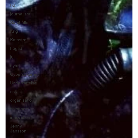
tid
journalism
Samhälle
Krig
Katastrof
högtid
jul
nyår
Cybersäkerhet
Underrättelse
risk
organisation
spionage
innovation
Jenny
Jansson