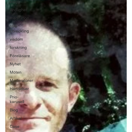
blogg
Andlighet
meditation
Inre
Utveckling
visdom
forskning
Föreläsare
Nyhet
Möten
Moderatorer
Händelser
Prio-
karusell
Blog
Artikel
Case