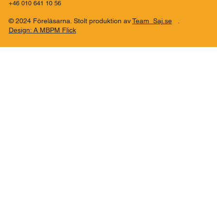
Måndag – Söndag 07:00-17:00
E-POST
info@saj.se
TELEFON
+46 010 641 10 56
© 2024 Föreläsarna. Stolt produktion av
Team Saj.se
.
Design: A MBPM Flick