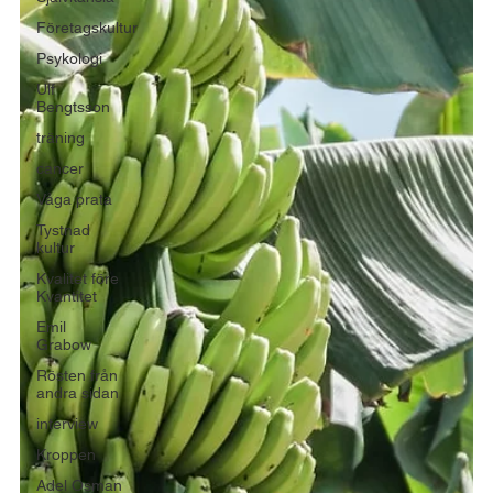
Företagskultur
Psykologi
Ulf
Bengtsson
träning
cancer
Våga prata
Tystnad
kultur
Kvalitet före
Kvantitet
Emil
Grabow
Rösten från
andra sidan
interview
Kroppen
Adel Osman