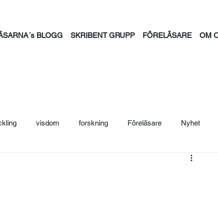
ÄSARNA´s BLOGG
SKRIBENT GRUPP
FÖRELÄSARE
OM 
ckling
visdom
forskning
Föreläsare
Nyhet
ljträning
Säljcoach
Ledarskap
Personal
Säljutb
ntion
psykisk hälsa
feminism
familj
tid
jou