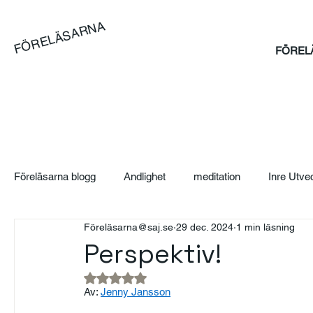
FÖRELÄSARNA
FÖREL
Föreläsarna blogg
Andlighet
meditation
Inre Utve
Föreläsarna@saj.se
29 dec. 2024
1 min läsning
Blog
Artikel
Case
Sales Bootcamp
Sä
Perspektiv!
Betygsatt till NaN av 5 stjärnor.
SAJ Boka Föreläsare - Blogg
Event
Suicidpreve
Av: 
Jenny Jansson