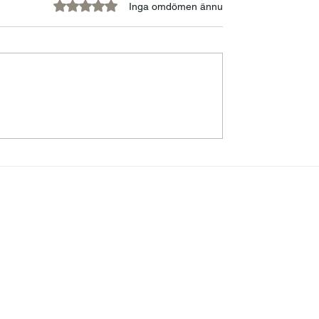
Betygsatt till 0 av 5 stjärnor.
Inga omdömen ännu
t våga vara
Balansen mellan
g
ansträngning och
återhämtning – lärdo
från ett liv i rörelse