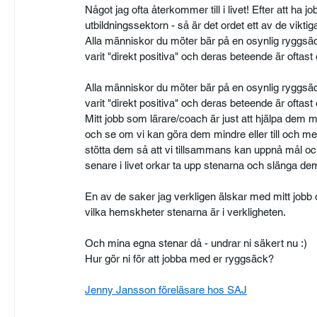
Något jag ofta återkommer till i livet! Efter att ha
utbildningssektorn - så är det ordet ett av de viktiga
Alla människor du möter bär på en osynlig ryggsäck 
varit "direkt positiva" och deras beteende är oftast
Alla människor du möter bär på en osynlig ryggsäck 
varit "direkt positiva" och deras beteende är oftast
Mitt jobb som lärare/coach är just att hjälpa dem
och se om vi kan göra dem mindre eller till och med
stötta dem så att vi tillsammans kan uppnå mål och 
senare i livet orkar ta upp stenarna och slänga dem 
En av de saker jag verkligen älskar med mitt jobb o
vilka hemskheter stenarna är i verkligheten.
Och mina egna stenar då - undrar ni säkert nu :)
Hur gör ni för att jobba med er ryggsäck?
Jenny Jansson föreläsare hos SAJ