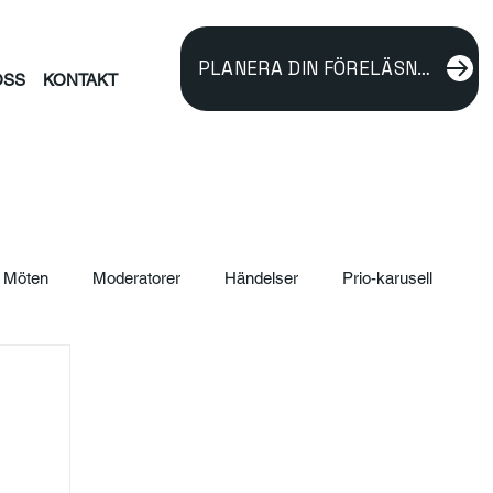
PLANERA DIN FÖRELÄSNING
OSS
KONTAKT
Möten
Moderatorer
Händelser
Prio-karusell
ildning
verksamhetsutveckling
Föreläsare
rnalism