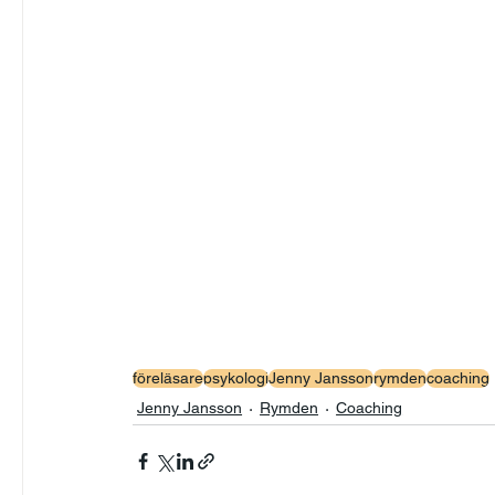
föreläsare
psykologi
Jenny Jansson
rymden
coaching
Jenny Jansson
Rymden
Coaching