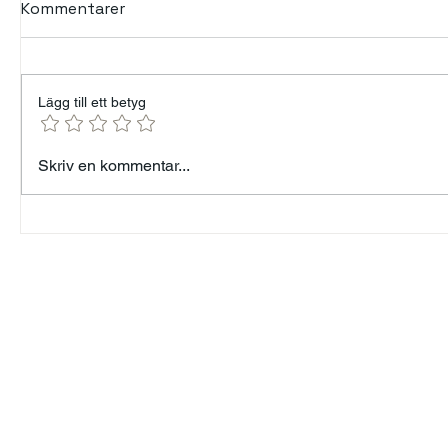
Kommentarer
Lägg till ett betyg
Min års resa — från 96 kg
Modet at
Skriv en kommentar...
till målet 82 kg - Känner
mänskli
mig som Forrest Gump