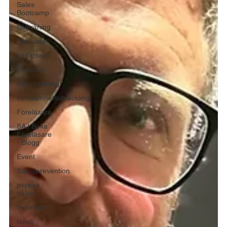
Sales
Bootcamp
Säljträning
Säljcoach
Ledarskap
Personal
Säljutbildning
verksamhetsutveckling
Föreläsare
SAJ Boka
Föreläsare
- Blogg
Event
Suicidprevention
psykisk
hälsa
feminism
familj