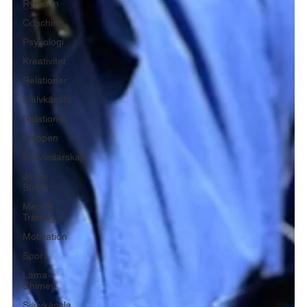
Rymden
Coaching
Psykologi
Kreativitet
Relationer
Självkänsla
Relationer
kroppen
Självledarskap
Jenny
Ström
Mental
Träning
Motivation
Sport
Lama
Chimey
Självkänsla