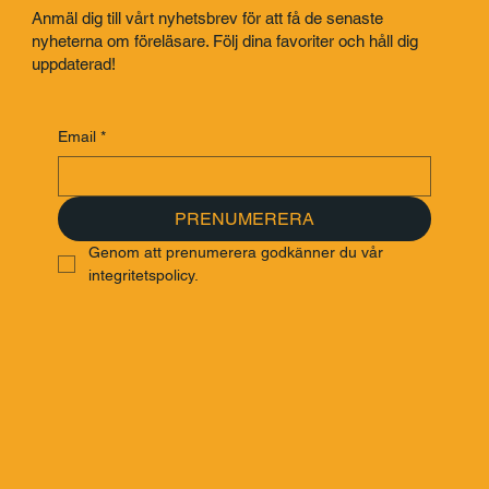
Få exklusiva uppdateringar, prenumerera på Sveriges mest
inspirerande nyhetsbrev
Anmäl dig till vårt nyhetsbrev för att få de senaste
nyheterna om föreläsare. Följ dina favoriter och håll dig
uppdaterad!
Email
*
PRENUMERERA
Genom att prenumerera godkänner du vår 
integritetspolicy.