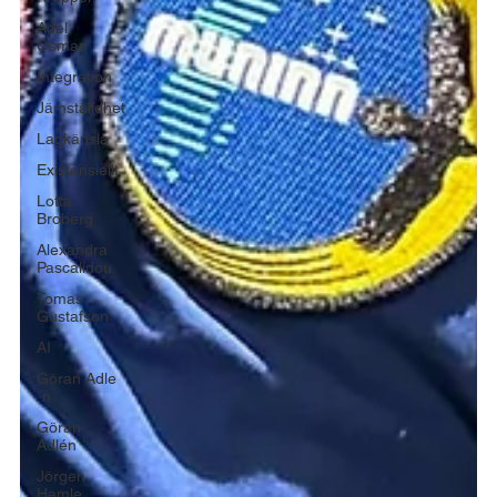
Adel
Osman
Integration
Jämställdhet
Lagkänsla
Existensiellt
Lotta
Broberg
Alexandra
Pascalidou
Tomas
Gustafson
AI
Göran Adle
´n
Göran
Adlén
Jörgen
Hamle