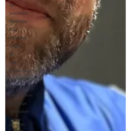
tid
journalism
Samhälle
Krig
Katastrof
högtid
jul
nyår
Cybersäkerhet
Underrättelse
risk
organisation
spionage
innovation
Jenny
Jansson