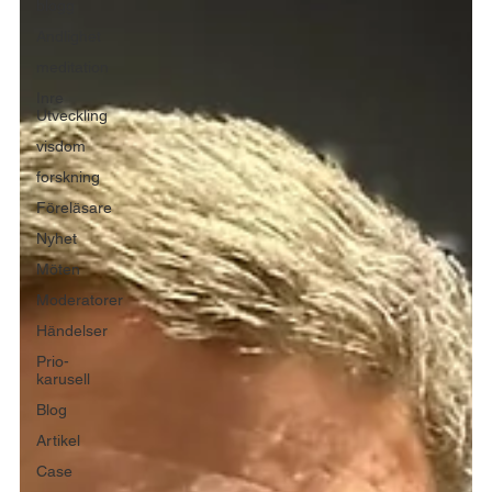
blogg
Andlighet
meditation
Inre
Utveckling
visdom
forskning
Föreläsare
Nyhet
Möten
Moderatorer
Händelser
Prio-
karusell
Blog
Artikel
Case