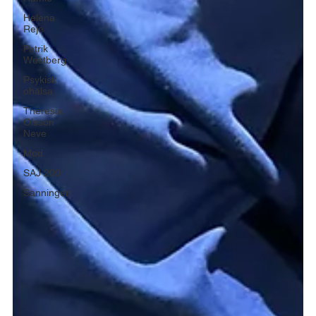
Helena
Reje
Patrik
Westberg
Psykisk
ohälsa
Theresia
Olsson
Neve
Mod
SAJ 200
Sanningen