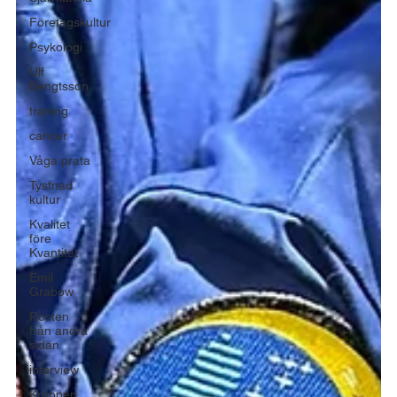
Företagskultur
Psykologi
Ulf
Bengtsson
träning
cancer
Våga prata
Tystnad
kultur
Kvalitet
före
Kvantitet
Emil
Grabow
Rösten
från andra
sidan
interview
Kroppen