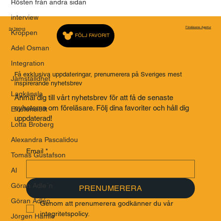
Rösten från andra sidan
interview
Föreläsares Agentur
Saj Talarbyrå
Kroppen
FÖLJ FAVORIT
Adel Osman
Integration
Få exklusiva uppdateringar, prenumerera på Sveriges mest
Jämställdhet
inspirerande nyhetsbrev
Lagkänsla
Anmäl dig till vårt nyhetsbrev för att få de senaste
nyheterna om föreläsare. Följ dina favoriter och håll dig
Existensiellt
uppdaterad!
Lotta Broberg
Alexandra Pascalidou
Email
*
Tomas Gustafson
AI
Göran Adle´n
PRENUMERERA
Göran Adlén
Genom att prenumerera godkänner du vår 
integritetspolicy.
Jörgen Hamle