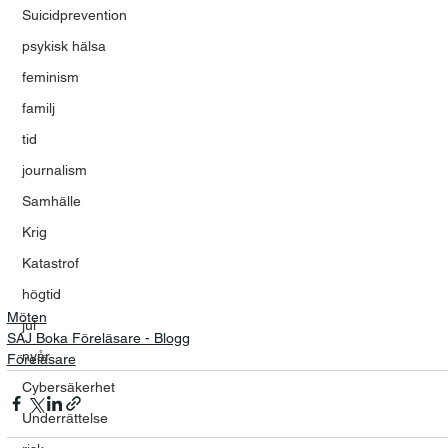
Suicidprevention
psykisk hälsa
feminism
familj
tid
journalism
Samhälle
Krig
Katastrof
högtid
Möten
jul
SAJ Boka Föreläsare - Blogg
nyår
Föreläsare
Cybersäkerhet
Underrättelse