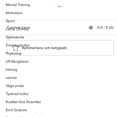
Mental Träning
Motivation
Sport
Kommentarer
0.0 / 5 (0)
Lama Chimey
Självkänsla
Företagskultur
Kommentera och betygsätt...
Psykologi
Modet att våga vara mänsklig
Ulf Bengtsson
träning
cancer
Våga prata
Tystnad kultur
Kvalitet före Kvantitet
Emil Grabow