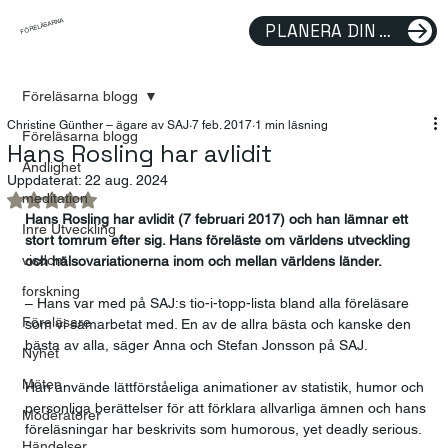
FÖRELÄSARNA
PLANERA DIN FÖRELÄSNING
Föreläsarna blogg
Christine Günther – ägare av SAJ
7 feb. 2017
1 min läsning
Föreläsarna blogg
Hans Rosling har avlidit
Andlighet
Uppdaterat:
22 aug. 2024
meditation
Betygsatt till NaN av 5 stjärnor.
Hans Rosling har avlidit (7 februari 2017) och han lämnar ett 
Inre Utveckling
stort tomrum efter sig. Hans föreläste om världens utveckling 
visdom
och hälsovariationerna inom och mellan världens länder.
forskning
– Hans var med på SAJ:s tio-i-topp-lista bland alla föreläsare 
Föreläsare
som vi samarbetat med. En av de allra bästa och kanske den 
bästa av alla, säger Anna och Stefan Jonsson på SAJ.
Nyhet
Möten
Han använde lättförståeliga animationer av statistik, humor och 
personliga berättelser för att förklara allvarliga ämnen och hans 
Moderatorer
föreläsningar har beskrivits som humorous, yet deadly serious.
Händelser