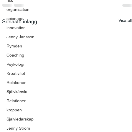
risk
organisation
spionage
Visa al
Senaste inlägg
innovation
Jenny Jansson
Rymden
Coaching
Psykologi
Kreativitet
Relationer
Självkänsla
Relationer
kroppen
Självledarskap
Jenny Ström