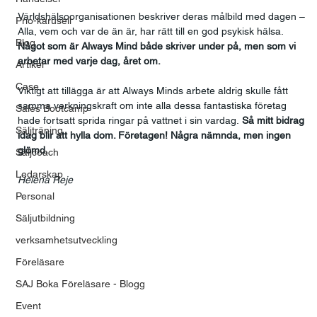
Världshälsoorganisationen beskriver deras målbild med dagen – 
Prio-karusell
Alla, vem och var de än är, har rätt till en god psykisk hälsa. 
Blog
Något som är Always Mind både skriver under på, men som vi 
arbetar med varje dag, året om. 
Artikel
Case
Viktigt att tillägga är att Always Minds arbete aldrig skulle fått 
samma verkningskraft om inte alla dessa fantastiska företag 
Sales Bootcamp
hade fortsatt sprida ringar på vattnet i sin vardag.
 Så mitt bidrag 
Säljträning
idag blir att hylla dom. Företagen! Några nämnda, men ingen 
glömd. 
Säljcoach
Ledarskap
Helena Reje 
Personal
Säljutbildning
verksamhetsutveckling
Föreläsare
SAJ Boka Föreläsare - Blogg
Event