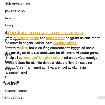
Suicidprevention
psykisk hälsa
feminism
familj
tid
FÖRELÄSARE OCH TALARE OCH MODERATORER
Våra 
föreläsare
, 
talare
och
moderatorer
 noggrant utvalda för att 
journalism
säkerställa högsta kvalitet. Som 
Sveriges äldsta 
Samhälle
talarförmedling
har vi en lång erfarenhet att bygga på när vi 
hjälper dig att hitta rätt föreläsare för ditt event. Vi bjuder gärna 
Krig
in dig till ett 
kostnadsfritt digitalt möte
med en av våra kunniga 
Katastrof
medarbetare för att hitta den perfekta profilen för just dina 
behov. Vi ser fram emot att få vara en del av ditt nästa 
högtid
arrangemang!
jul
nyår
Cybersäkerhet
Underrättelse