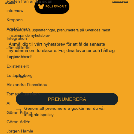
Rösten från andra sidan
Föreläsares Agentur
Saj Talarbyrå
FÖLJ FAVORIT
interview
Kroppen
Adel Osman
Få exklusiva uppdateringar, prenumerera på Sveriges mest
inspirerande nyhetsbrev
Integration
Anmäl dig till vårt nyhetsbrev för att få de senaste
Jämställdhet
nyheterna om föreläsare. Följ dina favoriter och håll dig
uppdaterad!
Lagkänsla
Existensiellt
Lotta Broberg
Email
*
Alexandra Pascalidou
Tomas Gustafson
PRENUMERERA
AI
Genom att prenumerera godkänner du vår 
Göran Adle´n
integritetspolicy.
Göran Adlén
Jörgen Hamle