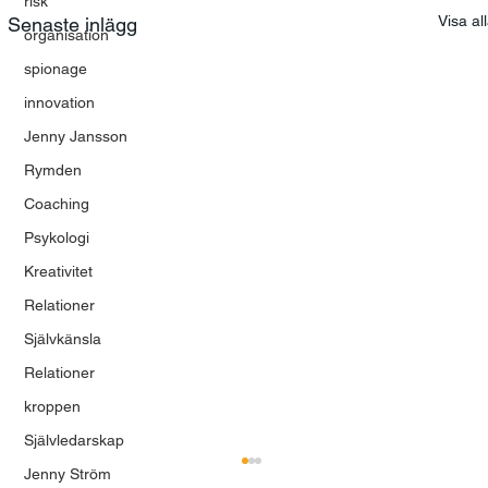
risk
Visa al
Senaste inlägg
organisation
spionage
innovation
Jenny Jansson
Rymden
Coaching
Psykologi
Kreativitet
Relationer
Självkänsla
Relationer
kroppen
Självledarskap
Jenny Ström