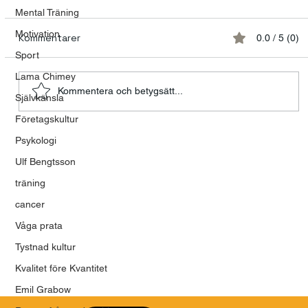
Mental Träning
Motivation
Kommentarer
0.0 / 5 (0)
Sport
Lama Chimey
Kommentera och betygsätt...
Självkänsla
Modet att våga vara mänsklig
Företagskultur
Psykologi
Ulf Bengtsson
träning
cancer
Våga prata
Tystnad kultur
Kvalitet före Kvantitet
Emil Grabow