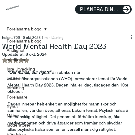
FÖRELÄSARNA
PLANERA DIN FÖRELÄSNING
Föreläsarna blogg
helena706
10 okt. 2023
1 min läsning
Föreläsarna blogg
World Mental Health Day 2023
Andlighet
Uppdaterat:
6 okt. 2024
meditation
Betygsatt till NaN av 5 stjärnor.
Inre Utveckling
“Our minds, our rights”
är rubriken när 
visdom
Världshälsoorganisationen (WHO), presenterar temat för World 
Mental Health Day 2023. Dagen infaller idag, tisdagen den 10:e 
forskning
oktober. 
Föreläsare
Dagen innebär helt enkelt en möjlighet för människor och 
Nyhet
samhällen, världen över, att enas bakom temat: Psykisk hälsa är 
Möten
en mänsklig rättighet. Det genom att förbättra kunskap, öka 
medvetenheten och driva åtgärder som främjar och skyddar 
Moderatorer
allas psykiska hälsa som en universell mänsklig rättighet.  
Händelser