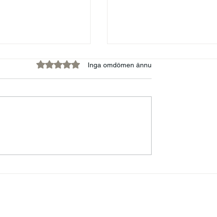
Betygsatt till 0 av 5 stjärnor.
Inga omdömen ännu
kvinnor och
FÖRELÄSARNA - EN
ens tyranni
PLATTFORM FÖR
MENINGSFULLA
BERÄTTELSER