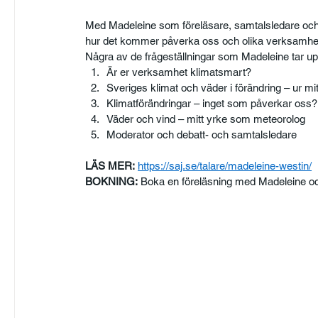
Med Madeleine som föreläsare, samtalsledare och e
hur det kommer påverka oss och olika verksamhe
Några av de frågeställningar som Madeleine tar up
Är er verksamhet klimatsmart?
Sveriges klimat och väder i förändring – ur mi
Klimatförändringar – inget som påverkar oss?
Väder och vind – mitt yrke som meteorolog
Moderator och debatt- och samtalsledare
LÄS MER:
https://saj.se/talare/madeleine-westin/
BOKNING:
 Boka en föreläsning med Madeleine oc