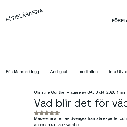
FÖRELÄSARNA
FÖREL
Föreläsarna blogg
Andlighet
meditation
Inre Utve
Christine Günther – ägare av SAJ
6 okt. 2020
1 min
Blog
Artikel
Case
Sales Bootcamp
Sä
Vad blir det för v
Betygsatt till NaN av 5 stjärnor.
SAJ Boka Föreläsare - Blogg
Event
Suicidpreve
Madeleine är en av Sveriges främsta experter och m
anpassa sin verksamhet.