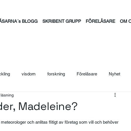
ÄSARNA´s BLOGG
SKRIBENT GRUPP
FÖRELÄSARE
OM 
ckling
visdom
forskning
Föreläsare
Nyhet
 läsning
ljträning
Säljcoach
Ledarskap
Personal
Säljutb
äder, Madeleine?
ntion
psykisk hälsa
feminism
familj
tid
jou
eteorologer och anlitas flitigt av företag som vill och behöver 