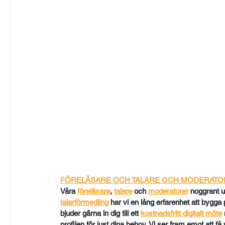
FÖRELÄSARE OCH TALARE OCH MODERAT
Våra 
föreläsare
, 
talare
och
moderatorer
 noggrant u
talarförmedling
har vi en lång erfarenhet att bygga på
bjuder gärna in dig till ett 
kostnadsfritt digitalt möte
profilen för just dina behov. Vi ser fram emot att f