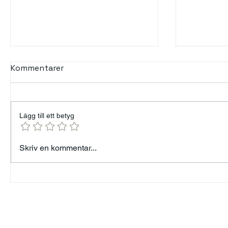
Kommentarer
Lägg till ett betyg
Min års resa — från 96 kg
Talande 
Skriv en kommentar...
till målet 82 kg - Känner
tystnad
mig som Forrest Gump