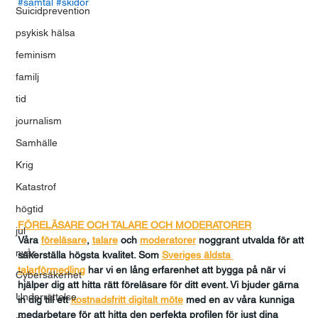
#samtal
#skidor
Suicidprevention
psykisk hälsa
feminism
familj
tid
journalism
Samhälle
Krig
Katastrof
högtid
FÖRELÄSARE OCH TALARE OCH MODERATORER
jul
Våra 
föreläsare
, 
talare
och
moderatorer
 noggrant utvalda för att 
nyår
säkerställa högsta kvalitet. Som 
Sveriges äldsta 
talarförmedling
har vi en lång erfarenhet att bygga på när vi 
Cybersäkerhet
hjälper dig att hitta rätt föreläsare för ditt event. Vi bjuder gärna 
Underrättelse
in dig till ett 
kostnadsfritt digitalt möte
med en av våra kunniga 
medarbetare för att hitta den perfekta profilen för just dina 