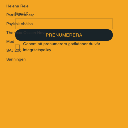
Helena Reje
Email
*
Patrik Westberg
Psykisk ohälsa
Theresia Olsson Neve
PRENUMERERA
Mod
Genom att prenumerera godkänner du vår 
integritetspolicy.
SAJ 200
Sanningen