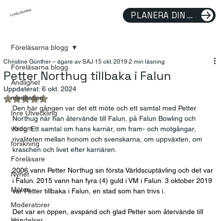
FÖRELÄSARNA
PLANERA DIN FÖRELÄSNING
Föreläsarna blogg
Christine Günther – ägare av SAJ
15 okt. 2019
2 min läsning
Föreläsarna blogg
Petter Northug tillbaka i Falun
Andlighet
Uppdaterat:
6 okt. 2024
meditation
Betygsatt till NaN av 5 stjärnor.
Den här gången var det ett möte och ett samtal med Petter  
Inre Utveckling
Northug när han återvände till Falun, på Falun Bowling och 
visdom
Krog. Ett samtal om hans karriär, om fram- och motgångar, 
rivaliteten mellan honom och svenskarna, om uppväxten, om 
forskning
kraschen och livet efter karriären.
Föreläsare
2006 vann Petter Northug sin första Världscuptävling och det var 
Nyhet
i Falun. 2015 vann han fyra (4) guld i VM i Falun. 3 oktober 2019 
Möten
var Petter tillbaka i Falun, en stad som han trivs i.
Moderatorer
Det var en öppen, avspänd och glad Petter som återvände till 
Händelser