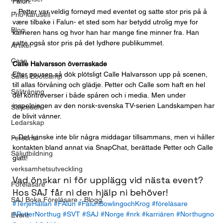
Falun.
– Petter var veldig fornøyd med eventet og satte stor pris på å 
Prio-karusell
være tilbake i Falun- et sted som har betydd utrolig mye for 
Blog
karrieren hans og hvor han har mange fine minner fra. Han 
satte også stor pris på det lydhøre publikummet.
Artikel
Case
Calle Halvarsson överraskade
Efter pausen så dök plötsligt Calle Halvarsson upp på scenen, 
Sales Bootcamp
till allas förvåning och glädje. Petter och Calle som haft en hel 
Säljträning
del kontroverser i både spåren och i media. Men under 
inspelningen av den norsk-svenska TV-serien Landskampen har 
Säljcoach
de blivit vänner.
Ledarskap
– Det kanske inte blir några middagar tillsammans, men vi håller 
Personal
kontakten bland annat via SnapChat, berättade Petter och Calle 
Säljutbildning
glatt!
verksamhetsutveckling
Vad önskar ni för upplägg vid nästa event? 
Föreläsare
Hos SAJ får ni den hjälp ni behöver!
SAJ Boka Föreläsare - Blogg
#TerjeHallan
#FAlun
#FalunBowlingochKrog
#föreläsare
#PetterNorthug
#SVT
#SAJ
#Norge
#nrk
#karriären
#Northugno
Event