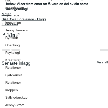
risk
behov. Vi ser fram emot att få vara en del av ditt nästa 
organisation
arrangemang!
Möten
spionage
SAJ Boka Föreläsare - Blogg
innovation
Föreläsare
Jenny Jansson
Rymden
Coaching
Psykologi
Kreativitet
Visa al
Senaste inlägg
Relationer
Självkänsla
Relationer
kroppen
Självledarskap
Jenny Ström