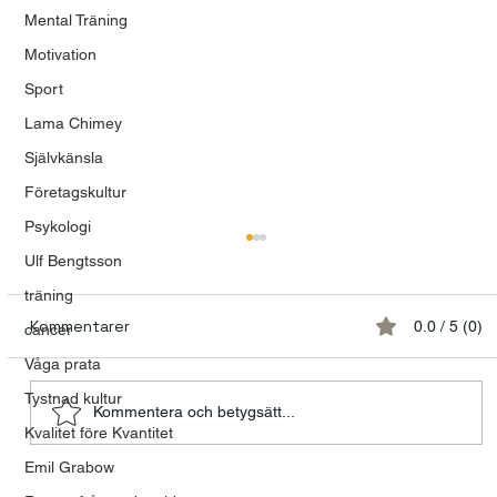
Mental Träning
Motivation
Sport
Lama Chimey
Självkänsla
Företagskultur
Psykologi
Ulf Bengtsson
träning
Kommentarer
0.0 / 5 (0)
cancer
Våga prata
Tystnad kultur
Kommentera och betygsätt...
Kvalitet före Kvantitet
Emil Grabow
Talande kvinnor och tystnadens