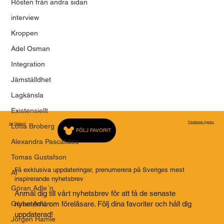
Rösten från andra sidan
tyranni
interview
Kroppen
Adel Osman
Integration
Jämställdhet
Lagkänsla
Existensiellt
Föreläsares Agentur
Saj Talarbyrå
Lotta Broberg
FÖLJ FAVORIT
Alexandra Pascalidou
Tomas Gustafson
Få exklusiva uppdateringar, prenumerera på Sveriges mest
AI
inspirerande nyhetsbrev
Göran Adle´n
Anmäl dig till vårt nyhetsbrev för att få de senaste
Göran Adlén
nyheterna om föreläsare. Följ dina favoriter och håll dig
uppdaterad!
Jörgen Hamle