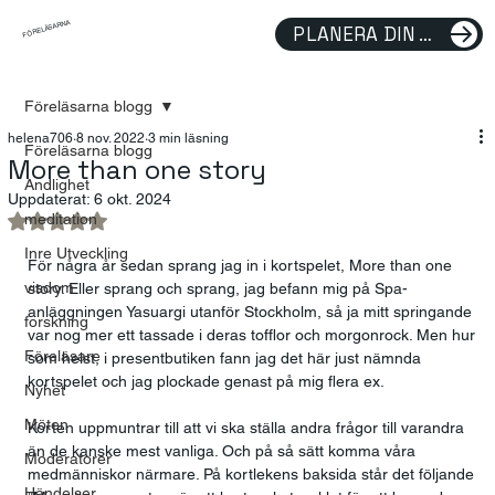
FÖRELÄSARNA
PLANERA DIN FÖRELÄSNING
Föreläsarna blogg
helena706
8 nov. 2022
3 min läsning
Föreläsarna blogg
More than one story
Andlighet
Uppdaterat:
6 okt. 2024
meditation
Betygsatt till NaN av 5 stjärnor.
Inre Utveckling
För några år sedan sprang jag in i kortspelet, More than one 
visdom
story. Eller sprang och sprang, jag befann mig på Spa-
anläggningen Yasuargi utanför Stockholm, så ja mitt springande 
forskning
var nog mer ett tassade i deras tofflor och morgonrock. Men hur 
Föreläsare
som helst, i presentbutiken fann jag det här just nämnda 
kortspelet och jag plockade genast på mig flera ex.  
Nyhet
Möten
Korten uppmuntrar till att vi ska ställa andra frågor till varandra 
än de kanske mest vanliga. Och på så sätt komma våra 
Moderatorer
medmänniskor närmare. På kortlekens baksida står det följande 
Händelser