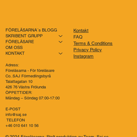
FÖRELÄSARNA´s BLOGG
Kontakt
SKRIBENT GRUPP
FAQ
FÖRELÄSARE
Terms & Conditions
OM OSS
Privacy Policy
KONTAKT
Instagram
Adress:
Föreläsarna - För föreläsare
Co..SAJ Förmedlingsbyrå
Talattagatan 10
426 76 Västra Frölunda
ÖPPETTIDER:
Måndag – Söndag 07:00-17:00
E-POST
info@saj.se
TELEFON
+46 010 641 10 56
© 2024 Föreläsarna. Stolt produktion av
Team Saj.se
.