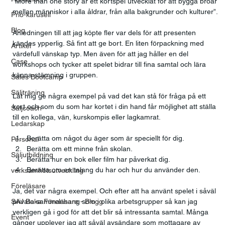
”More than one story är ett kortspel utvecklat för att bygga broar 
mellan människor i alla åldrar, från alla bakgrunder och kulturer”. 
Prio-karusell
Blog
Anledningen till att jag köpte fler var dels för att presenten 
kändes ypperlig. Så fint att ge bort. En liten förpackning med 
Artikel
värdefull vänskap typ. Men även för att jag håller en del 
Case
workshops och tycker att spelet bidrar till fina samtal och lära 
känna-stämning i gruppen.  
Sales Bootcamp
Säljträning
Låt mig ge några exempel på vad det kan stå för fråga på ett 
kort och som du som har kortet i din hand får möjlighet att ställa 
Säljcoach
till en kollega, vän, kurskompis eller lagkamrat.  
Ledarskap
Berätta om något du äger som är speciellt för dig. 
Personal
Berätta om ett minne från skolan. 
Säljutbildning
Berätta hur en bok eller film har påverkat dig.  
Berätta om en talang du har och hur du använder den.  
verksamhetsutveckling
Föreläsare
Ja, det var några exempel. Och efter att ha använt spelet i såväl 
SAJ Boka Föreläsare - Blogg
privata sammanhang som i olika arbetsgrupper så kan jag 
verkligen gå i god för att det blir så intressanta samtal. Många 
Event
gånger upplever jag att såväl avsändare som mottagare av 