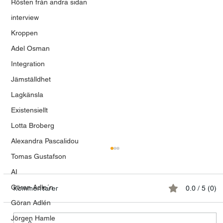
Rösten från andra sidan
interview
Kroppen
Adel Osman
Integration
Jämställdhet
Lagkänsla
Existensiellt
Lotta Broberg
Alexandra Pascalidou
Tomas Gustafson
AI
Göran Adle´n
Kommentarer
0.0 / 5 (0)
Göran Adlén
Jörgen Hamle