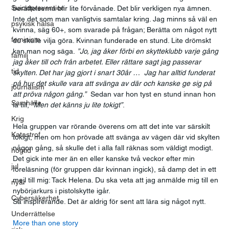
Suicidprevention
berättelserna blir lite förvånade. Det blir verkligen nya ämnen. 
Inte det som man vanligtvis samtalar kring. Jag minns så väl en 
psykisk hälsa
kvinna, säg 60+, som svarade på frågan; Berätta om något nytt 
feminism
du skulle vilja göra. Kvinnan funderade en stund. Lite drömskt 
kan man nog säga.
 ”Jo, jag åker förbi en skytteklubb varje gång 
familj
jag åker till och från arbetet. Eller rättare sagt jag passerar 
tid
skylten. Det har jag gjort i snart 30år …  Jag har alltid funderat 
på hur det skulle vara att svänga av där och kanske ge sig på 
journalism
att pröva någon gång.” 
 Sedan var hon tyst en stund innan hon 
Samhälle
la till, 
”Men det känns ju lite tokigt”
. 
Krig
Hela gruppen var rörande överens om att det inte var särskilt 
Katastrof
tokigt, men om hon prövade att svänga av vägen där vid skylten 
någon gång, så skulle det i alla fall räknas som väldigt modigt. 
högtid
Det gick inte mer än en eller kanske två veckor efter min 
jul
föreläsning (för gruppen där kvinnan ingick), så damp det in ett 
mejl till mig: Tack Helena. Du ska veta att jag anmälde mig till en 
nyår
nybörjarkurs i pistolskytte igår. 
Cybersäkerhet
Så inspirerande. Det är aldrig för sent att lära sig något nytt.  
Underrättelse
More than one story