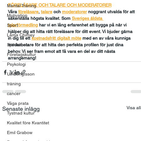
FÖRELÄSARE OCH TALARE OCH MODERATORER
Mental Träning
Våra 
föreläsare
, 
talare
och
moderatorer
 noggrant utvalda för att 
Motivation
säkerställa högsta kvalitet. Som 
Sveriges äldsta 
talarförmedling
har vi en lång erfarenhet att bygga på när vi 
Sport
hjälper dig att hitta rätt föreläsare för ditt event. Vi bjuder gärna 
Lama Chimey
in dig till ett 
kostnadsfritt digitalt möte
med en av våra kunniga 
Självkänsla
medarbetare för att hitta den perfekta profilen för just dina 
behov. Vi ser fram emot att få vara en del av ditt nästa 
Företagskultur
arrangemang!
Psykologi
Ulf Bengtsson
träning
cancer
Våga prata
Visa al
Senaste inlägg
Tystnad kultur
Kvalitet före Kvantitet
Emil Grabow