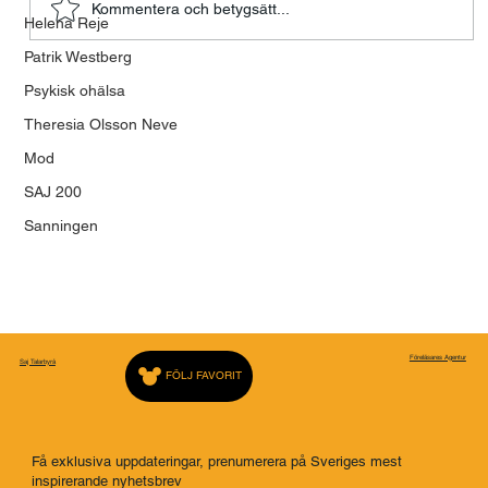
Kommentera och betygsätt...
Helena Reje
Modet att våga vara mänsklig
Patrik Westberg
Psykisk ohälsa
Theresia Olsson Neve
Mod
SAJ 200
Sanningen
Föreläsares Agentur
Saj Talarbyrå
FÖLJ FAVORIT
Få exklusiva uppdateringar, prenumerera på Sveriges mest
inspirerande nyhetsbrev