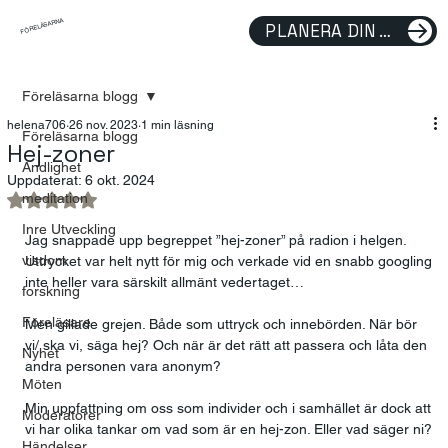
FÖRELÄSARNA
PLANERA DIN FÖRELÄSNING
Föreläsarna blogg
helena706
26 nov. 2023
1 min läsning
Föreläsarna blogg
Hej-zoner
Andlighet
Uppdaterat:
6 okt. 2024
meditation
Betygsatt till NaN av 5 stjärnor.
Inre Utveckling
Jag snappade upp begreppet ”hej-zoner” på radion i helgen. 
visdom
Uttrycket var helt nytt för mig och verkade vid en snabb googling 
inte heller vara särskilt allmänt vedertaget… 
forskning
Föreläsare
Men gillade grejen. Både som uttryck och innebörden. När bör 
vi/ ska vi, säga hej? Och när är det rätt att passera och låta den 
Nyhet
andra personen vara anonym? 
Möten
Min uppfattning om oss som individer och i samhället är dock att 
Moderatorer
vi har olika tankar om vad som är en hej-zon. Eller vad säger ni? 
Händelser