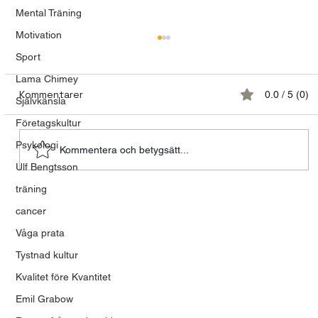
Mental Träning
Motivation
Sport
Lama Chimey
Kommentarer
0.0 / 5 (0)
Självkänsla
Företagskultur
Psykologi
Kommentera och betygsätt...
Ulf Bengtsson
Modet att våga vara mänsklig
träning
cancer
Våga prata
Tystnad kultur
Kvalitet före Kvantitet
Emil Grabow