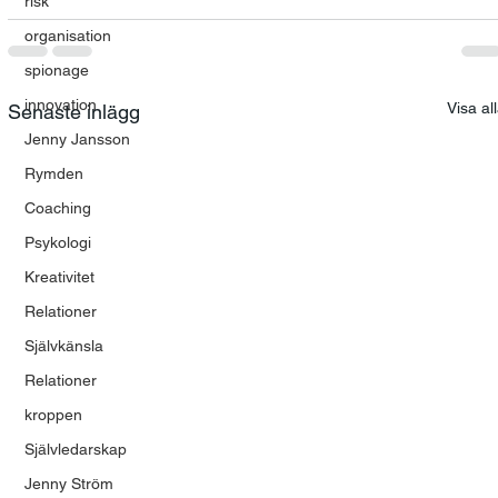
risk
organisation
spionage
innovation
Visa al
Senaste inlägg
Jenny Jansson
Rymden
Coaching
Psykologi
Kreativitet
Relationer
Självkänsla
Relationer
kroppen
Självledarskap
Jenny Ström