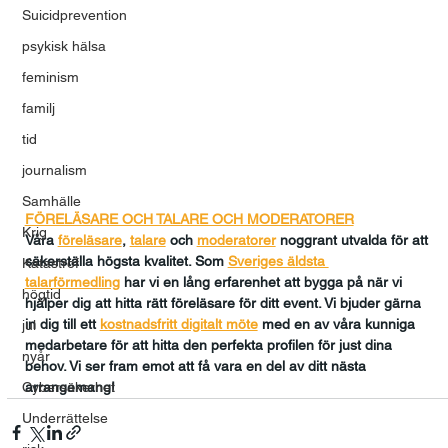
Suicidprevention
psykisk hälsa
feminism
familj
tid
journalism
Samhälle
FÖRELÄSARE OCH TALARE OCH MODERATORER
Krig
Våra 
föreläsare
, 
talare
och
moderatorer
 noggrant utvalda för att 
säkerställa högsta kvalitet. Som 
Sveriges äldsta 
Katastrof
talarförmedling
har vi en lång erfarenhet att bygga på när vi 
högtid
hjälper dig att hitta rätt föreläsare för ditt event. Vi bjuder gärna 
in dig till ett 
kostnadsfritt digitalt möte
med en av våra kunniga 
jul
medarbetare för att hitta den perfekta profilen för just dina 
nyår
behov. Vi ser fram emot att få vara en del av ditt nästa 
Cybersäkerhet
arrangemang!
Underrättelse