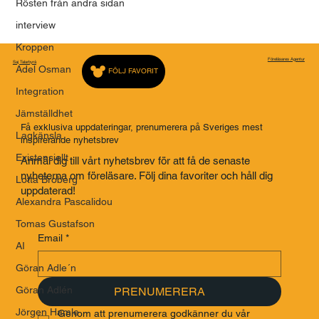
Rösten från andra sidan
interview
Kroppen
Föreläsares Agentur
Saj Talarbyrå
Adel Osman
FÖLJ FAVORIT
Integration
Jämställdhet
Få exklusiva uppdateringar, prenumerera på Sveriges mest
Lagkänsla
inspirerande nyhetsbrev
Existensiellt
Anmäl dig till vårt nyhetsbrev för att få de senaste
nyheterna om föreläsare. Följ dina favoriter och håll dig
Lotta Broberg
uppdaterad!
Alexandra Pascalidou
Tomas Gustafson
Email
*
AI
Göran Adle´n
Göran Adlén
PRENUMERERA
Jörgen Hamle
Genom att prenumerera godkänner du vår 