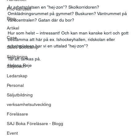
Är arbetsplatsen en ”hej-zon”? Skolkorridoren? 
Prio-karusell
Omklädningsrummet på gymmet? Buskuren? Väntrummet på 
Blog
vårdcentralen? Gatan där du bor? 
Artikel
Hur som helst – intressant! Och kan man kanske kort och gott 
Case
bestämma att här på ex. Ishockeyhallen, ridskolan eller 
arbetsplatsen har vi en uttalad ”hej-zon”? 
Sales Bootcamp
Säljträning
Tål att tänkas på.  
Helena Reje
Säljcoach
Ledarskap
Personal
Säljutbildning
verksamhetsutveckling
Föreläsare
SAJ Boka Föreläsare - Blogg
Event