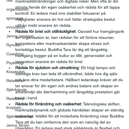
risk
marknadsförändringar och digitala risker. Men ofta är din 
största fiende din egen osäkerhet och rädsla för att tappa 
organisation
kontroll. En ledare med inre stabilitet fokuserar på 
spionage
möjligheter snarare än hot och fattar strategiska beslut 
utifrån insikt snarare än rädsla.
innovation
Rädsla för brist och otillräcklighet:
 Oavsett hur framgångsrik 
Jenny Jansson
din organisation är, kan rädslan för att förlora resurser, 
kompetens eller marknadsandelar skapa stress och 
Rymden
kortsiktiga beslut. Buddha Tara lär dig att långsiktig 
Coaching
framgång bygger på en kultur av tillit, generositet och 
innovation snarare än rädsla för brist.
Psykologi
Rädsla för sjukdom och utmattning:
 Ett högt tempo och 
Kreativitet
ständiga krav kan leda till utbrändhet, både hos dig själv 
och hos dina medarbetare. Hållbart ledarskap kräver att du 
Relationer
tar ansvar för din egen och andras balans och skapar en 
Självkänsla
arbetsmiljö där återhämtning och långsiktig prestation går 
hand i hand.
Relationer
Rädsla för förändring och osäkerhet:
 Teknologiska skiften, 
kroppen
marknadsdynamik och globala händelser skapar en ständig 
osäkerhet. Istället för att motarbeta förändring visar Buddha 
Självledarskap
Tara att du kan omfamna den som en naturlig del av 
Jenny Ström
utveckling. En ledare med stark självkänsla är flexibel och 