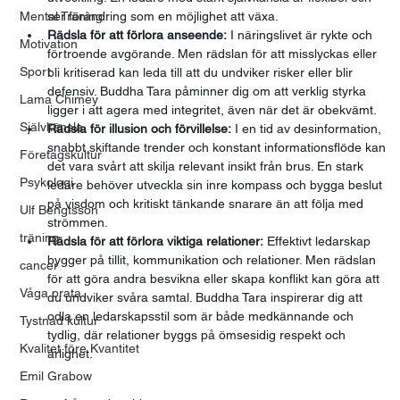
Mental Träning
ser förändring som en möjlighet att växa.
Rädsla för att förlora anseende:
 I näringslivet är rykte och 
Motivation
förtroende avgörande. Men rädslan för att misslyckas eller 
Sport
bli kritiserad kan leda till att du undviker risker eller blir 
defensiv. Buddha Tara påminner dig om att verklig styrka 
Lama Chimey
ligger i att agera med integritet, även när det är obekvämt.
Självkänsla
Rädsla för illusion och förvillelse:
 I en tid av desinformation, 
snabbt skiftande trender och konstant informationsflöde kan 
Företagskultur
det vara svårt att skilja relevant insikt från brus. En stark 
Psykologi
ledare behöver utveckla sin inre kompass och bygga beslut 
på visdom och kritiskt tänkande snarare än att följa med 
Ulf Bengtsson
strömmen.
träning
Rädsla för att förlora viktiga relationer:
 Effektivt ledarskap 
bygger på tillit, kommunikation och relationer. Men rädslan 
cancer
för att göra andra besvikna eller skapa konflikt kan göra att 
Våga prata
du undviker svåra samtal. Buddha Tara inspirerar dig att 
odla en ledarskapsstil som är både medkännande och 
Tystnad kultur
tydlig, där relationer byggs på ömsesidig respekt och 
Kvalitet före Kvantitet
ärlighet.
Emil Grabow