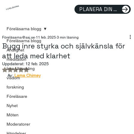
FÖRELÄSARNA
PLANERA DIN FÖRELÄSNING
Föreläsarna blogg
Föreläsarna@saj.se
11 feb. 2025
3 min läsning
Föreläsarna blogg
Bygg inre styrka och självkänsla för
Andlighet
att leda med klarhet
meditation
Uppdaterat:
12 feb. 2025
Inre Utveckling
Betygsatt till NaN av 5 stjärnor.
Av:
Lama Chimey
visdom
forskning
Föreläsare
Nyhet
Möten
Moderatorer
Händelser