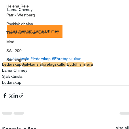
Helena Reje
Lama Chimey
Patrik Westberg
Psykisk ohälsa
Läs mer om Lama Chimey
Theresia Olsson Neve
Mod
SAJ 200
#självkänsla
#ledarskap
#Företagskultur
Sanningen
Ledarskap
Självkänsla
företagskultur
Buddhism
Tara
Lama Chimey
Självkänsla
Ledarskap
Visa al
Senaste inlägg