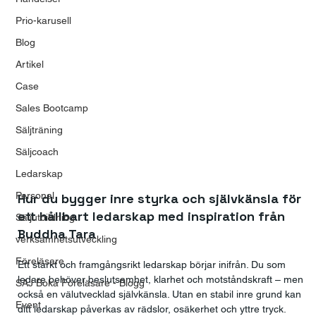
Prio-karusell
Blog
Artikel
Case
Sales Bootcamp
Säljträning
Säljcoach
Ledarskap
Personal
Hur du bygger inre styrka och självkänsla för 
ett hållbart ledarskap med inspiration från 
Säljutbildning
Buddha Tara
verksamhetsutveckling
Föreläsare
Ett starkt och framgångsrikt ledarskap börjar inifrån. Du som 
ledare behöver beslutsamhet, klarhet och motståndskraft – men 
SAJ Boka Föreläsare - Blogg
också en välutvecklad självkänsla. Utan en stabil inre grund kan 
Event
ditt ledarskap påverkas av rädslor, osäkerhet och yttre tryck.