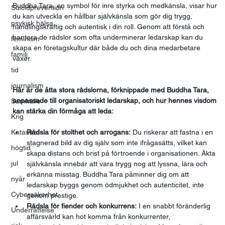
Buddha Tara, en symbol för inre styrka och medkänsla, visar hur 
Suicidprevention
du kan utveckla en hållbar självkänsla som gör dig trygg, 
psykisk hälsa
handlingskraftig och autentisk i din roll. Genom att förstå och 
hantera de rädslor som ofta underminerar ledarskap kan du 
feminism
skapa en företagskultur där både du och dina medarbetare 
familj
växer.
tid
journalism
Här är de åtta stora rädslorna, förknippade med Buddha Tara, 
anpassade till organisatoriskt ledarskap, och hur hennes visdom 
Samhälle
kan stärka din förmåga att leda:
Krig
Katastrof
Rädsla för stolthet och arrogans:
 Du riskerar att fastna i en 
stagnerad bild av dig själv som inte ifrågasätts, vilket kan 
högtid
skapa distans och brist på förtroende i organisationen. Äkta 
jul
självkänsla innebär att vara trygg nog att lyssna, lära och 
erkänna misstag. Buddha Tara påminner dig om att 
nyår
ledarskap byggs genom ödmjukhet och autenticitet, inte 
Cybersäkerhet
genom prestige.
Rädsla för fiender och konkurrens:
 I en snabbt föränderlig 
Underrättelse
affärsvärld kan hot komma från konkurrenter, 