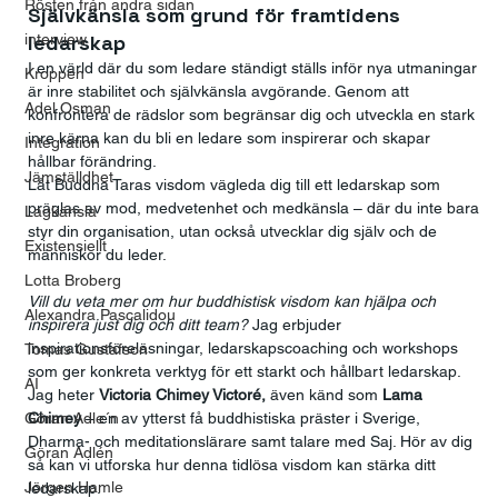
Rösten från andra sidan
Självkänsla som grund för framtidens 
interview
ledarskap
I en värld där du som ledare ständigt ställs inför nya utmaningar 
Kroppen
är inre stabilitet och självkänsla avgörande. Genom att 
Adel Osman
konfrontera de rädslor som begränsar dig och utveckla en stark 
inre kärna kan du bli en ledare som inspirerar och skapar 
Integration
hållbar förändring.
Jämställdhet
Låt Buddha Taras visdom vägleda dig till ett ledarskap som 
präglas av mod, medvetenhet och medkänsla – där du inte bara 
Lagkänsla
styr din organisation, utan också utvecklar dig själv och de 
Existensiellt
människor du leder.
Lotta Broberg
Vill du veta mer om hur buddhistisk visdom kan hjälpa och 
Alexandra Pascalidou
inspirera just dig och ditt team? 
Jag erbjuder 
inspirationsföreläsningar, ledarskapscoaching och workshops 
Tomas Gustafson
som ger konkreta verktyg för ett starkt och hållbart ledarskap. 
AI
Jag heter 
Victoria Chimey Victoré,
 även känd som
 Lama 
Göran Adle´n
Chimey
 – en av ytterst få buddhistiska präster i Sverige, 
Dharma- och meditationslärare samt talare med Saj. Hör av dig 
Göran Adlén
så kan vi utforska hur denna tidlösa visdom kan stärka ditt 
Jörgen Hamle
ledarskap.