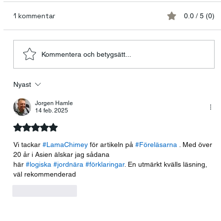
1 kommentar
0.0 / 5 (0)
Kommentera och betygsätt...
Nyast
Talande kvinnor och tystnadens
tyranni
Jorgen Hamle
14 feb. 2025
Betygsatt till 5 av 5 stjärnor.
Vi tackar 
#LamaChimey
 för artikeln på 
#Föreläsarna
 . Med över 
20 år i Asien älskar jag sådana 
här 
#logiska
#jordnära
#förklaringar
. En utmärkt kvälls läsning, 
väl rekommenderad
Gilla
Svara