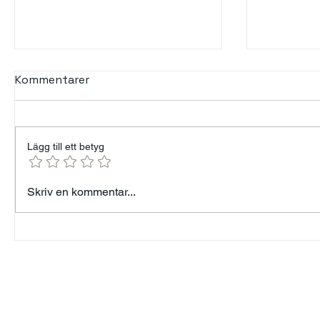
Kommentarer
Lägg till ett betyg
Min års resa — från 96 kg
Modet at
Skriv en kommentar...
till målet 82 kg - Känner
mänskli
mig som Forrest Gump