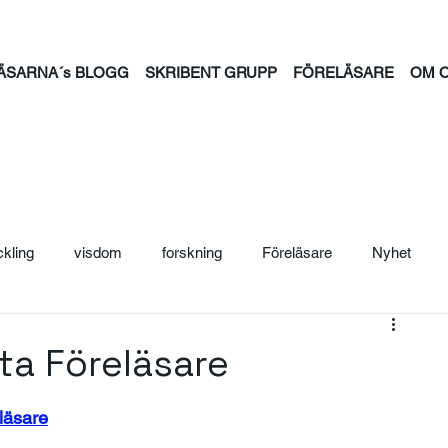
ÄSARNA´s BLOGG
SKRIBENT GRUPP
FÖRELÄSARE
OM 
ckling
visdom
forskning
Föreläsare
Nyhet
ljträning
Säljcoach
Ledarskap
Personal
Säljutb
ta Föreläsare
ntion
psykisk hälsa
feminism
familj
tid
jou
eläsare