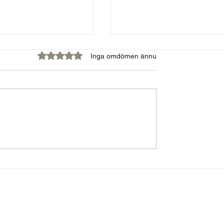
Betygsatt till 0 av 5 stjärnor.
Inga omdömen ännu
t våga vara
FÖRELÄSARNA - EN
g
PLATTFORM FÖR
MENINGSFULLA
BERÄTTELSER