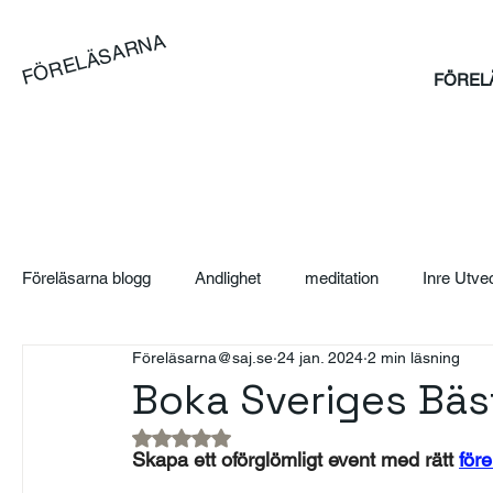
FÖRELÄSARNA
FÖREL
Föreläsarna blogg
Andlighet
meditation
Inre Utve
Föreläsarna@saj.se
24 jan. 2024
2 min läsning
Blog
Artikel
Case
Sales Bootcamp
Sä
Boka Sveriges Bäs
Betygsatt till NaN av 5 stjärnor.
SAJ Boka Föreläsare - Blogg
Event
Suicidpreve
Skapa ett oförglömligt event med rätt 
för