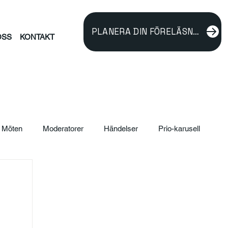
PLANERA DIN FÖRELÄSNING
OSS
KONTAKT
Möten
Moderatorer
Händelser
Prio-karusell
ildning
verksamhetsutveckling
Föreläsare
rnalism