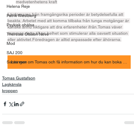
medvetenhetens kraft
Helena Reje
Lärdomarna från framgångsrika perioder är betydelsefulla att 
Patrik Westberg
beakta. Arbetet med att komma tillbaka från tunga motgångar är 
Psykisk ohälsa
kanske ännu viktigare att dra erfarenheter ifrån.Tomas väver 
samman detta till en helhet som stimulerar alla oavsett situation 
Theresia Olsson Neve
eller aktivitet.Föredragen är alltid anpassade efter åhörarna.
Mod
SAJ 200
Läs mer om Tomas och få information om hur du kan boka honom till din organisation
Sanningen
Tomas Gustafson
Lagkänsla
kroppen