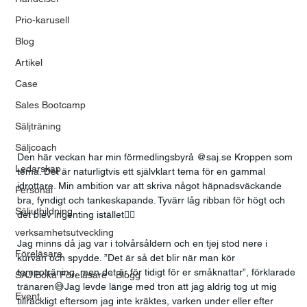
Prio-karusell
Blog
Artikel
Case
Sales Bootcamp
Säljträning
Säljcoach
Den här veckan har min förmedlingsbyrå @saj.se Kroppen som 
Ledarskap
tema. Det är naturligtvis ett självklart tema för en gammal 
idrottare. Min ambition var att skriva något häpnadsväckande 
Personal
bra, fyndigt och tankeskapande. Tyvärr låg ribban för högt och 
Säljutbildning
det blev ingenting istället😮‍💨
verksamhetsutveckling
Jag minns då jag var i tolvårsåldern och en tjej stod nere i 
Föreläsare
kurvan och spydde. ”Det är så det blir när man kör 
tempoträning, men det är för tidigt för er småknattar”, förklarade 
SAJ Boka Föreläsare - Blogg
tränaren😅Jag levde länge med tron att jag aldrig tog ut mig 
Event
tillräckligt eftersom jag inte kräktes, varken under eller efter 