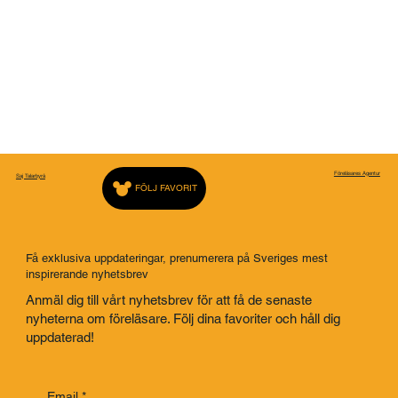
Föreläsares Agentur
Saj Talarbyrå
FÖLJ FAVORIT
Få exklusiva uppdateringar, prenumerera på Sveriges mest
inspirerande nyhetsbrev
Anmäl dig till vårt nyhetsbrev för att få de senaste
nyheterna om föreläsare. Följ dina favoriter och håll dig
uppdaterad!
Email
*