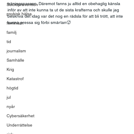
träningspassen. Däremot fanns ju alltid en obehaglig känsla 
Suicidprevention
inför av att inte kunna ta ut de sista krafterna och skulle jag 
psykisk hälsa
beskriva det idag var det nog en rädsla för att bli trött, att inte 
kunna pressa sig förbi smärtan🥵
feminism
familj
tid
journalism
Samhälle
Krig
Katastrof
högtid
jul
nyår
Cybersäkerhet
Underrättelse