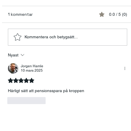
1 kommentar
0.0 / 5 (0)
Kommentera och betygsätt...
Nyast
Lagkänsla eller Kollaps? Existentiellt
ledarskap som avgör om ditt team
Jorgen Hamle
10 mars 2025
håller ihop!
Betygsatt till 5 av 5 stjärnor.
Härligt sätt att pensionsspara på kroppen 
Gilla
Svara