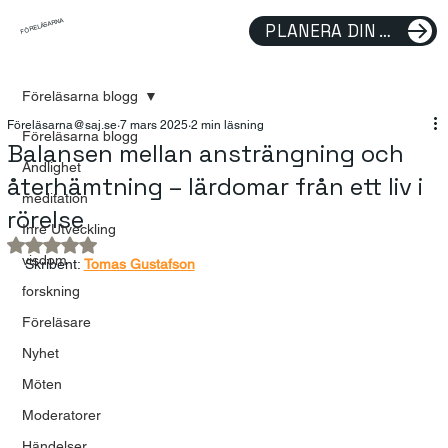
FÖRELÄSARNA
PLANERA DIN FÖRELÄSNING
Föreläsarna blogg
Föreläsarna@saj.se
7 mars 2025
2 min läsning
Föreläsarna blogg
Balansen mellan ansträngning och
Andlighet
återhämtning – lärdomar från ett liv i
meditation
rörelse
Inre Utveckling
Betygsatt till NaN av 5 stjärnor.
visdom
Skribent: 
Tomas Gustafson
forskning
Föreläsare
Nyhet
Möten
Moderatorer
Händelser