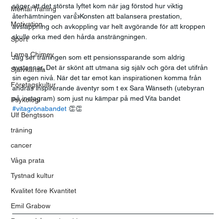
säger att det största lyftet kom när jag förstod hur viktig 
Mental Träning
återhämtningen var👍Konsten att balansera prestation, 
Motivation
avslappning och avkoppling var helt avgörande för att kroppen 
skulle orka med den hårda ansträngningen. 
Sport
Lama Chimey
Jag ser träningen som ett pensionssparande som aldrig 
avstannar. Det är skönt att utmana sig själv och göra det utifrån 
Självkänsla
sin egen nivå. När det tar emot kan inspirationen komma från 
Företagskultur
andras inspirerande äventyr som t ex Sara Wänseth (utebyran 
på instagram) som just nu kämpar på med Vita bandet 
Psykologi
#vitagrönabandet
 👏👏
Ulf Bengtsson
träning
cancer
Våga prata
Tystnad kultur
Kvalitet före Kvantitet
Emil Grabow