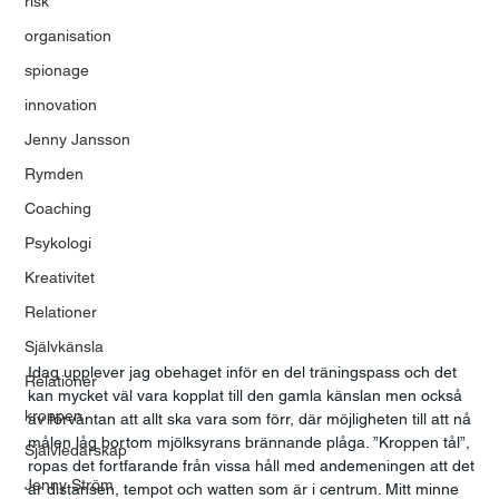
risk
organisation
spionage
innovation
Jenny Jansson
Rymden
Coaching
Psykologi
Kreativitet
Relationer
Självkänsla
Idag upplever jag obehaget inför en del träningspass och det 
Relationer
kan mycket väl vara kopplat till den gamla känslan men också 
kroppen
av förväntan att allt ska vara som förr, där möjligheten till att nå 
målen låg bortom mjölksyrans brännande plåga. ”Kroppen tål”, 
Självledarskap
ropas det fortfarande från vissa håll med andemeningen att det 
Jenny Ström
är distansen, tempot och watten som är i centrum. Mitt minne 