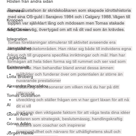
Rösten från andra sidan
Tomas Gustafson är skridskoåkaren som skapade idrottshistoria 
interview
med sina OS-guld i Sarajevo 1984 och i Calgary 1988. Vägen till 
Kroppen
toppen var självklart lång och mödosam men Tomas stakade 
tidigt ut sin väg, övertygad om att nå dit vad som än krävdes.
Adel Osman
Integration
Tomas föreläsningar stimulerar till aktivitet avseende era 
Jämställdhet
viktigaste nyckelområden. Han riktar sig både till individens egna 
fokus och till gruppens specifika inriktningar och mål. Han har 
Lagkänsla
förmågan att hela tiden forma sig till rummet och ser vad som 
Existensiellt
behöver ske. Han behandlar bland annat dessa ämnen:
målbilder och funderar över om potentialen är större än 
Lotta Broberg
nuvarande prestationer
Alexandra Pascalidou
inställning och resonerar om vilken nivå du har på ditt 
utförande
Tomas Gustafson
utveckling och ställer frågan om vi har gjort läxan för att nå 
AI
dit vi vill
mod som den viktigaste faktorn för att våga testa dina idéer
Göran Adle´n
ledaren som strategisk, beslutsmässig, handlingskraftig 
Göran Adlén
mästare som coachar och inspirerar
meningsfullhet och närvaro för uthållighetens skull och 
Jörgen Hamle