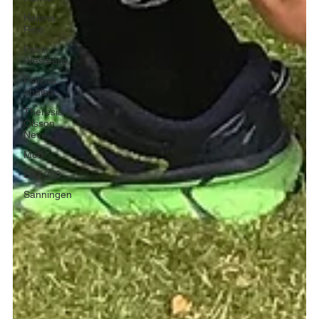
Helena
Reje
Patrik
Westberg
Psykisk
ohälsa
Theresia
Olsson
Neve
Mod
SAJ 200
Sanningen