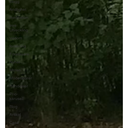
blogg
Andlighet
meditation
Inre
Utveckling
visdom
forskning
Föreläsare
Nyhet
Möten
Moderatorer
Händelser
Prio-
karusell
Blog
Artikel
Case