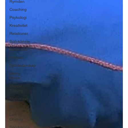
Rymden
Coaching
Psykologi
Kreativitet
Relationer
Självkänsla
Relationer
kroppen
Självledarskap
Jenny
Ström
Mental
Träning
Motivation
Sport
Lama
Chimey
Självkänsla