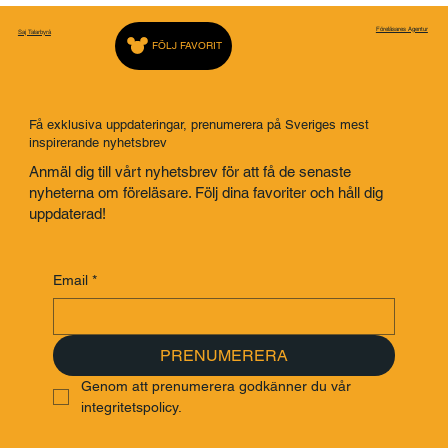
Jenny Jansson ), och Fredric hade gått igenom våra cancerresor
– Fredric...
Föreläsares Agentur
Saj Talarbyrå
FÖLJ FAVORIT
Få exklusiva uppdateringar, prenumerera på Sveriges mest
inspirerande nyhetsbrev
Anmäl dig till vårt nyhetsbrev för att få de senaste
nyheterna om föreläsare. Följ dina favoriter och håll dig
uppdaterad!
Email
*