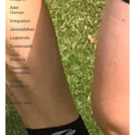
Adel
Osman
Integration
Jämställdhet
Lagkänsla
Existensiellt
Lotta
Broberg
Alexandra
Pascalidou
Tomas
Gustafson
AI
Göran Adle
´n
Göran
Adlén
Jörgen
Hamle