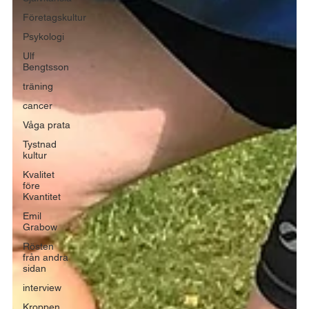
Företagskultur
Psykologi
Ulf
Bengtsson
träning
cancer
Våga prata
Tystnad
kultur
Kvalitet
före
Kvantitet
Emil
Grabow
Rösten
från andra
sidan
interview
Kroppen