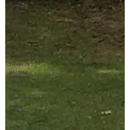
Sales
Bootcamp
Säljträning
Säljcoach
Ledarskap
Personal
Säljutbildning
verksamhetsutveckling
Föreläsare
SAJ Boka
Föreläsare
- Blogg
Event
Suicidprevention
psykisk
hälsa
feminism
familj