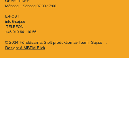
KONTAKT
Instagram
Adress:
Föreläsarna - För föreläsare
Co..SAJ Förmedlingsbyrå
Talattagatan 10
426 76 Västra Frölunda
ÖPPETTIDER:
Måndag – Söndag 07:00-17:00
E-POST
info@saj.se
TELEFON
+46 010 641 10 56
© 2024 Föreläsarna. Stolt produktion av
Team Saj.se
.
Design: A MBPM Flick