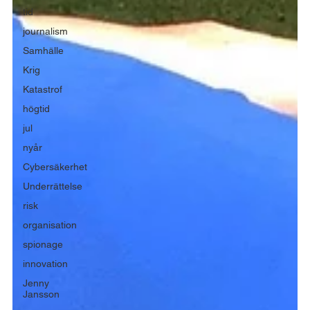
tid
journalism
Samhälle
Krig
Katastrof
högtid
jul
nyår
Cybersäkerhet
Underrättelse
risk
organisation
spionage
innovation
Jenny
Jansson