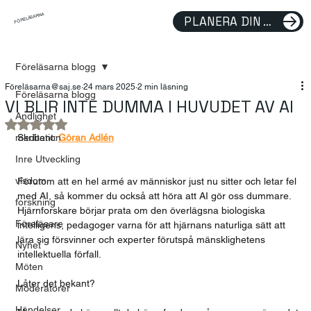
FÖRELÄSARNA
PLANERA DIN FÖRELÄSNING
Föreläsarna blogg
Föreläsarna@saj.se
24 mars 2025
2 min läsning
Föreläsarna blogg
VI BLIR INTE DUMMA I HUVUDET AV AI
Andlighet
Betygsatt till NaN av 5 stjärnor.
meditation
Skribent: 
Göran Adlén
Inre Utveckling
visdom
Förutom att en hel armé av människor just nu sitter och letar fel 
med AI, så kommer du också att höra att AI gör oss dummare. 
forskning
Hjärnforskare börjar prata om den överlägsna biologiska 
Föreläsare
intelligens, pedagoger varna för att hjärnans naturliga sätt att 
lära sig försvinner och experter förutspå mänsklighetens 
Nyhet
intellektuella förfall.
Möten
Låter det bekant?
Moderatorer
Händelser