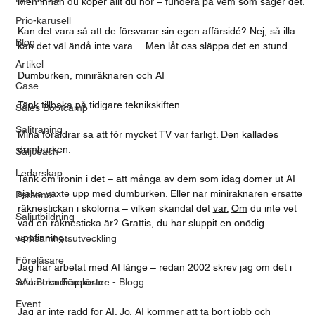
Men innan du köper allt du hör – fundera på vem som säger det.
Prio-karusell
Kan det vara så att de försvarar sin egen affärsidé? Nej, så illa 
Blog
kan det väl ändå inte vara… Men låt oss släppa det en stund.
Artikel
Dumburken, miniräknaren och AI
Case
Tänk tillbaka på tidigare teknikskiften.
Sales Bootcamp
Säljträning
Mina föräldrar sa att för mycket TV var farligt. Den kallades 
dumburken.
Säljcoach
Ledarskap
Tänk om ironin i det – att många av dem som idag dömer ut AI 
själva växte upp med dumburken. Eller när miniräknaren ersatte 
Personal
räknestickan i skolorna – vilken skandal det 
var.
Om
 du inte vet 
Säljutbildning
vad en räknesticka är? Grattis, du har sluppit en onödig 
uppfinning.
verksamhetsutveckling
Föreläsare
Jag har arbetat med AI länge – redan 2002 skrev jag om det i 
SAJ Boka Föreläsare - Blogg
mina trendrapporter.
Event
Jag är inte rädd för AI. Jo, AI kommer att ta bort jobb och 