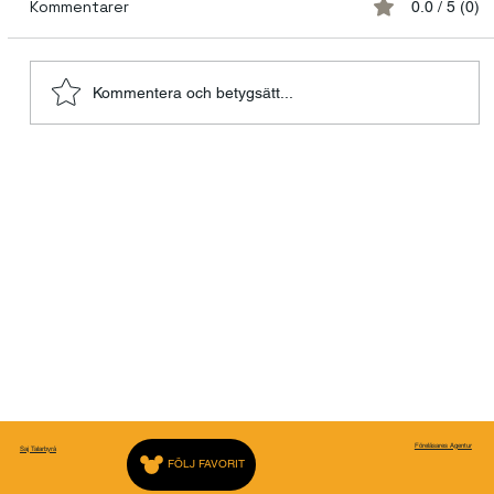
Kommentarer
0.0 / 5 (0)
Kommentera och betygsätt...
Skapa hemsida med Människa + AI. För ADHD
och Dyslektiker
Föreläsares Agentur
Saj Talarbyrå
FÖLJ FAVORIT