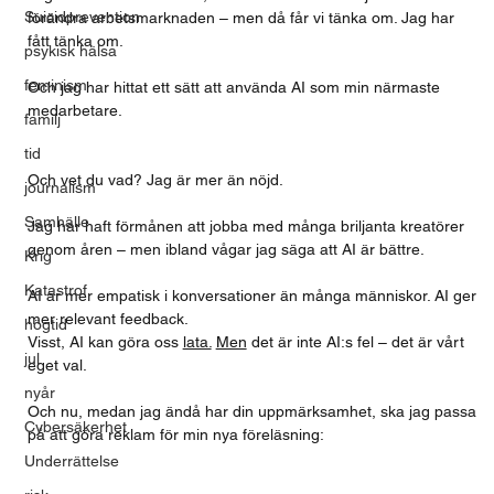
Suicidprevention
förändra arbetsmarknaden – men då får vi tänka om. Jag har 
fått tänka om.
psykisk hälsa
feminism
Och jag har hittat ett sätt att använda AI som min närmaste 
medarbetare.
familj
tid
Och vet du vad? Jag är mer än nöjd.
journalism
Samhälle
Jag har haft förmånen att jobba med många briljanta kreatörer 
genom åren – men ibland vågar jag säga att AI är bättre.
Krig
Katastrof
AI är mer empatisk i konversationer än många människor. AI ger 
mer relevant feedback.
högtid
Visst, AI kan göra oss 
lata.
Men
 det är inte AI:s fel – det är vårt 
jul
eget val.
nyår
Och nu, medan jag ändå har din uppmärksamhet, ska jag passa 
Cybersäkerhet
på att göra reklam för min nya föreläsning:
Underrättelse