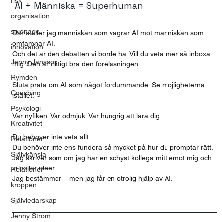
risk
 AI + Människa = Superhuman
organisation
spionage
Där ställer jag människan som vägrar AI mot människan som 
omfamnar AI.
innovation
Och det är den debatten vi borde ha. Vill du veta mer så inboxa 
Jenny Jansson
mig. Den är riktigt bra den föreläsningen. 
Rymden
Sluta prata om AI som något fördummande. Se möjligheterna 
Coaching
istället.
Psykologi
Var nyfiken. Var ödmjuk. Var hungrig att lära dig.
Kreativitet
Du behöver inte veta allt.
Relationer
Du behöver inte ens fundera så mycket på hur du promptar rätt.
Självkänsla
Jag skriver som om jag har en schyst kollega mitt emot mig och 
vi bollar idéer.
Relationer
Jag bestämmer – men jag får en otrolig hjälp av AI.
kroppen
Självledarskap
Jenny Ström