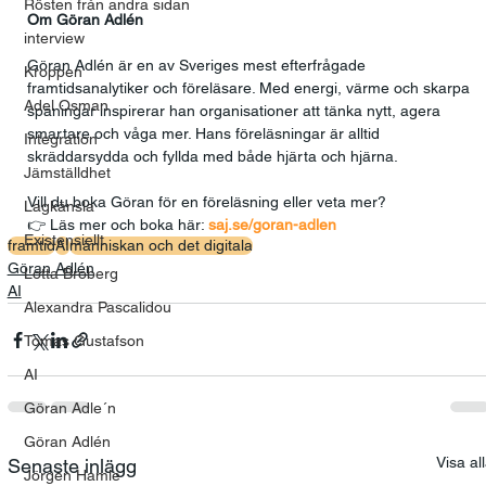
Rösten från andra sidan
Om Göran Adlén
interview
Göran Adlén är en av Sveriges mest efterfrågade 
Kroppen
framtidsanalytiker och föreläsare. Med energi, värme och skarpa 
Adel Osman
spaningar inspirerar han organisationer att tänka nytt, agera 
smartare och våga mer. Hans föreläsningar är alltid 
Integration
skräddarsydda och fyllda med både hjärta och hjärna.
Jämställdhet
Vill du boka Göran för en föreläsning eller veta mer?
Lagkänsla
👉 Läs mer och boka här: 
saj.se/goran-adlen
Existensiellt
framtid
AI
människan och det digitala
Göran Adlén
Lotta Broberg
AI
Alexandra Pascalidou
Tomas Gustafson
AI
Göran Adle´n
Göran Adlén
Visa al
Senaste inlägg
Jörgen Hamle