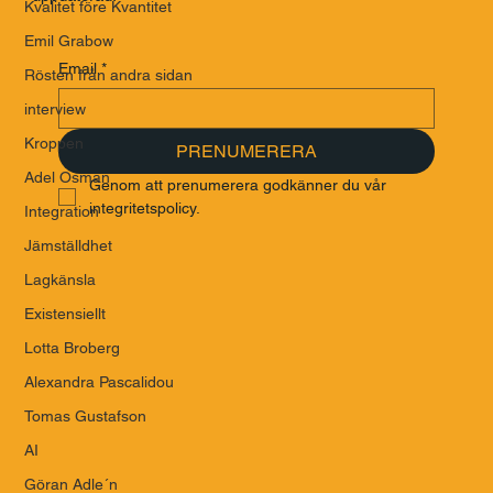
Kvalitet före Kvantitet
Emil Grabow
Email
*
Rösten från andra sidan
interview
Kroppen
PRENUMERERA
Adel Osman
Genom att prenumerera godkänner du vår 
integritetspolicy.
Integration
Jämställdhet
Lagkänsla
Existensiellt
Lotta Broberg
Alexandra Pascalidou
Tomas Gustafson
AI
Göran Adle´n