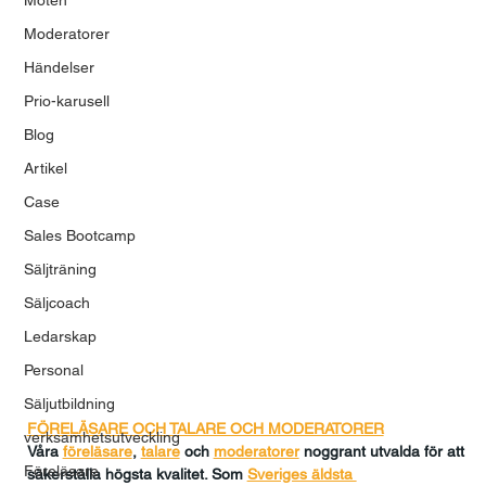
Moderatorer
Händelser
Prio-karusell
Blog
Artikel
Case
Sales Bootcamp
Säljträning
Säljcoach
Ledarskap
Personal
Säljutbildning
FÖRELÄSARE OCH TALARE OCH MODERATORER
verksamhetsutveckling
Våra 
föreläsare
, 
talare
och
moderatorer
 noggrant utvalda för att 
Föreläsare
säkerställa högsta kvalitet. Som 
Sveriges äldsta 