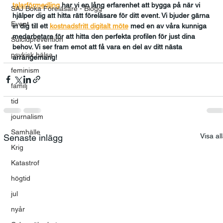
talarförmedling
har vi en lång erfarenhet att bygga på när vi 
SAJ Boka Föreläsare - Blogg
hjälper dig att hitta rätt föreläsare för ditt event. Vi bjuder gärna 
Event
in dig till ett 
kostnadsfritt digitalt möte
med en av våra kunniga 
medarbetare för att hitta den perfekta profilen för just dina 
Suicidprevention
behov. Vi ser fram emot att få vara en del av ditt nästa 
psykisk hälsa
arrangemang!
feminism
familj
tid
journalism
Samhälle
Visa al
Senaste inlägg
Krig
Katastrof
högtid
jul
nyår