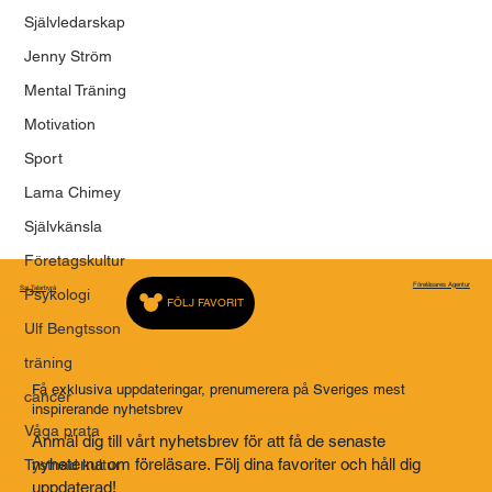
Självledarskap
Jenny Ström
Mental Träning
Motivation
Sport
Lama Chimey
Självkänsla
Företagskultur
Föreläsares Agentur
Saj Talarbyrå
Psykologi
FÖLJ FAVORIT
Ulf Bengtsson
träning
Få exklusiva uppdateringar, prenumerera på Sveriges mest
cancer
inspirerande nyhetsbrev
Våga prata
Anmäl dig till vårt nyhetsbrev för att få de senaste
nyheterna om föreläsare. Följ dina favoriter och håll dig
Tystnad kultur
uppdaterad!