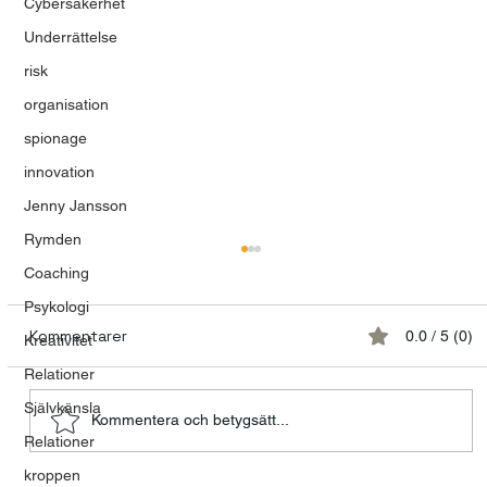
Cybersäkerhet
Underrättelse
risk
organisation
spionage
innovation
Jenny Jansson
Rymden
Coaching
Psykologi
Kommentarer
0.0 / 5 (0)
Kreativitet
Relationer
1617 förlorade liv
Självkänsla
Kommentera och betygsätt...
Relationer
kroppen