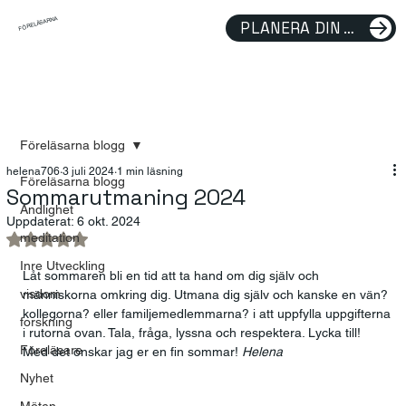
FÖRELÄSARNA
PLANERA DIN FÖRELÄSNING
Föreläsarna blogg
helena706
3 juli 2024
1 min läsning
Föreläsarna blogg
Sommarutmaning 2024
Andlighet
Uppdaterat:
6 okt. 2024
meditation
Betygsatt till NaN av 5 stjärnor.
Inre Utveckling
Låt sommaren bli en tid att ta hand om dig själv och 
visdom
människorna omkring dig. Utmana dig själv och kanske en vän? 
kollegorna? eller familjemedlemmarna? i att uppfylla uppgifterna 
forskning
i rutorna ovan. Tala, fråga, lyssna och respektera. Lycka till! 
Föreläsare
Med det önskar jag er en fin sommar! 
Helena 
Nyhet
Möten