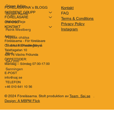
Göran Adlén
FÖRELÄSARNA´s BLOGG
Kontakt
SKRIBENT GRUPP
FAQ
Jörgen Hamle
FÖRELÄSARE
Terms & Conditions
Helena Reje
OM OSS
Privacy Policy
KONTAKT
Instagram
Patrik Westberg
Adress:
Psykisk ohälsa
Föreläsarna - För föreläsare
Theresia Olsson Neve
Co..SAJ Förmedlingsbyrå
Talattagatan 10
Mod
426 76 Västra Frölunda
ÖPPETTIDER:
SAJ 200
Måndag – Söndag 07:00-17:00
Sanningen
E-POST
info@saj.se
TELEFON
+46 010 641 10 56
© 2024 Föreläsarna. Stolt produktion av
Team Saj.se
.
Design: A MBPM Flick