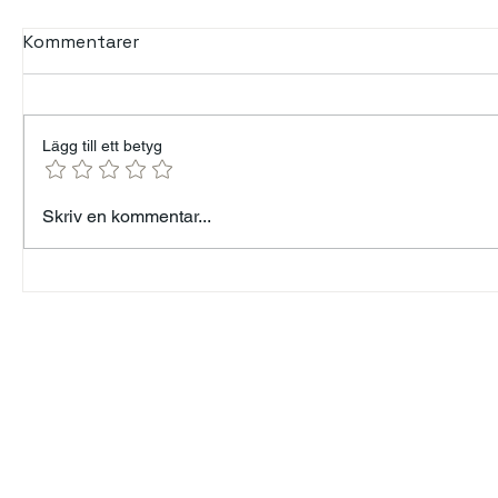
Kommentarer
Lägg till ett betyg
FÖRELÄSARNA - EN
Kommuni
Skriv en kommentar...
PLATTFORM FÖR
ledarsk
MENINGSFULLA
BERÄTTELSER