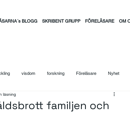
ÄSARNA´s BLOGG
SKRIBENT GRUPP
FÖRELÄSARE
OM 
ckling
visdom
forskning
Föreläsare
Nyhet
n läsning
ljträning
Säljcoach
Ledarskap
Personal
Säljutb
åldsbrott familjen och
ntion
psykisk hälsa
feminism
familj
tid
jou