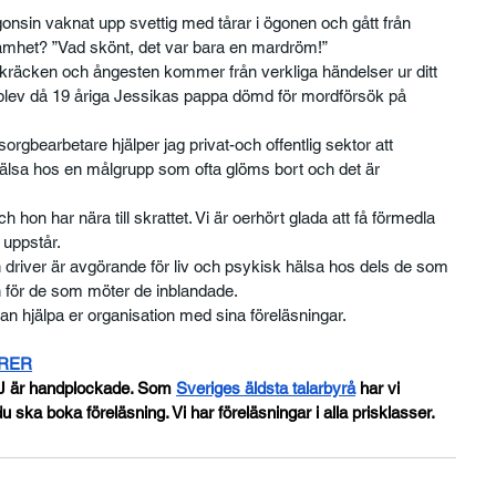
onsin vaknat upp svettig med tårar i ögonen och gått från 
ksamhet? ”Vad skönt, det var bara en mardröm!”
kräcken och ångesten kommer från verkliga händelser ur ditt 
 blev då 19 åriga Jessikas pappa dömd för mordförsök på 
sorgbearbetare hjälper jag privat-och offentlig sektor att 
hälsa hos en målgrupp som ofta glöms bort och det är 
hon har nära till skrattet. Vi är oerhört glada att få förmedla 
 uppstår.
n driver är avgörande för liv och psykisk hälsa hos dels de som 
h för de som möter de inblandade.
 hjälpa er organisation med sina föreläsningar.
ORER
J är handplockade. Som
Sveriges äldsta talarbyrå
 har vi 
u ska boka föreläsning. Vi har föreläsningar i alla prisklasser.