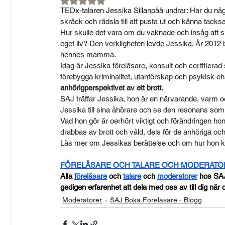
TEDx-talaren Jessika Sillanpää undrar: Har du någ
skräck och rädsla till att pusta ut och känna tac
Hur skulle det vara om du vaknade och insåg att s
eget liv? Den verkligheten levde Jessika. År 2012
hennes mamma.
Idag är Jessika föreläsare, konsult och certifierad 
förebygga kriminalitet, utanförskap och psykisk o
anhörigperspektivet av ett brott.
SAJ träffar Jessika, hon är en närvarande, varm och 
Jessika till sina åhörare och se den resonans som
Vad hon gör är oerhört viktigt och förändringen ho
drabbas av brott och våld, dels för de anhöriga oc
Läs mer om Jessikas berättelse och om hur hon kan
FÖRELÄSARE OCH TALARE OCH MODERAT
Alla
föreläsare
 och
talare
 och
moderatorer
 hos SA
gedigen erfarenhet att dela med oss av till dig när d
Moderatorer
SAJ Boka Föreläsare - Blogg