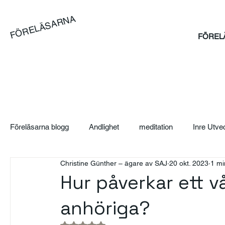
FÖRELÄSARNA
FÖREL
Föreläsarna blogg
Andlighet
meditation
Inre Utve
Christine Günther – ägare av SAJ
20 okt. 2023
1 mi
Blog
Artikel
Case
Sales Bootcamp
Sä
Hur påverkar ett v
anhöriga?
SAJ Boka Föreläsare - Blogg
Event
Suicidpreve
Betygsatt till NaN av 5 stjärnor.