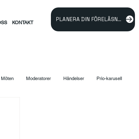
PLANERA DIN FÖRELÄSNING
OSS
KONTAKT
Möten
Moderatorer
Händelser
Prio-karusell
ildning
verksamhetsutveckling
Föreläsare
rnalism