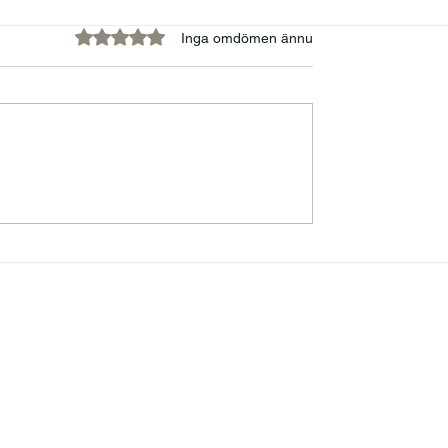
Betygsatt till 0 av 5 stjärnor.
Inga omdömen ännu
kations- och
Swedish Buddha, Visio
apsutmaningar
Föreläsare som Erhåller
märket och en Pyjamas
sin Förmåga att Förme
Kärlek och Meditation