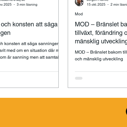
ov. 2025
3 min läsning
15 okt. 2025
2 min läsn
Mod
och konsten att säga
MOD – Bränslet b
ngen
tillväxt, förändring 
mänsklig utvecklin
h konsten att säga sanningen.
arit med om en situation där man
MOD – Bränslet bakom till
som är sanning men att samtalet
och mänsklig utveckling
en hal tvål?