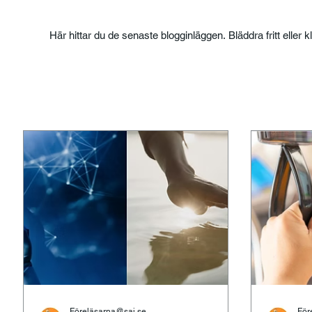
Här hittar du de senaste blogginläggen. Bläddra fritt eller k
Föreläsarna@saj.se
För