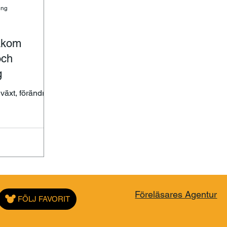
ing
akom
och
g
växt, förändring
Föreläsares Agentur
FÖLJ FAVORIT