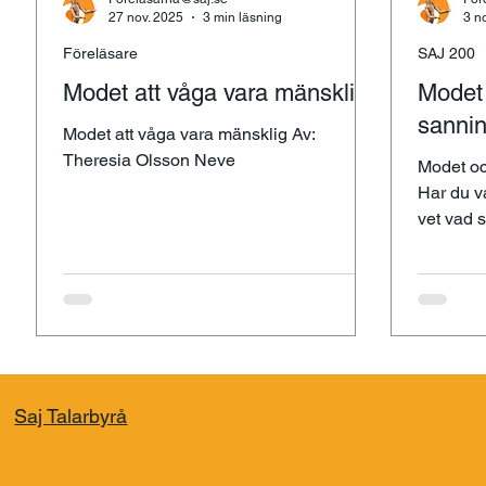
27 nov. 2025
3 min läsning
3 n
Föreläsare
SAJ 200
Modet att våga vara mänsklig
Modet 
sanni
Modet att våga vara mänsklig Av:
Theresia Olsson Neve
Modet oc
Har du v
vet vad 
blir som 
Saj Talarbyrå