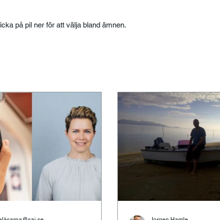
licka på pil ner för att välja bland ämnen.
eläsarna@saj.se
Jorgen Hamle