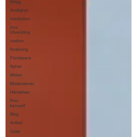
blogg
Andlighet
meditation
Inre
Utveckling
visdom
forskning
Föreläsare
Nyhet
Möten
Moderatorer
Händelser
Prio-
karusell
Blog
Artikel
Case