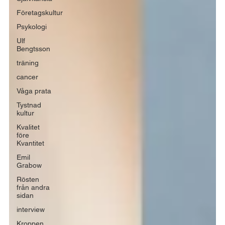
Företagskultur
Psykologi
Ulf
Bengtsson
träning
cancer
Våga prata
Tystnad
kultur
Kvalitet
före
Kvantitet
Emil
Grabow
Rösten
från andra
sidan
interview
Kroppen