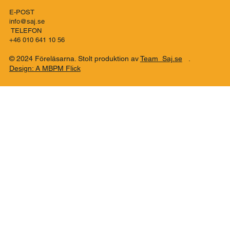
Talattagatan 10
426 76 Västra Frölunda
ÖPPETTIDER:
Måndag – Söndag 07:00-17:00
E-POST
info@saj.se
TELEFON
+46 010 641 10 56
© 2024 Föreläsarna. Stolt produktion av
Team Saj.se
.
Design: A MBPM Flick