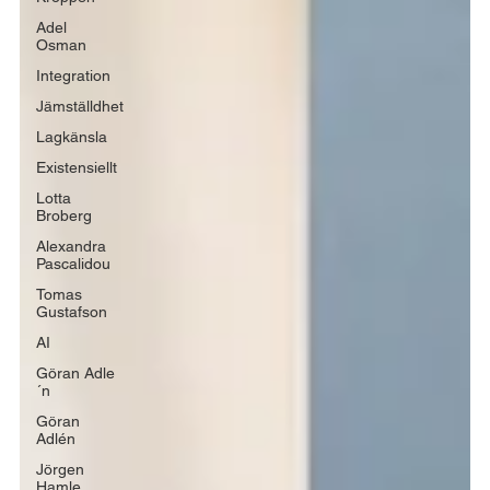
Adel
Osman
Integration
Jämställdhet
Lagkänsla
Existensiellt
Lotta
Broberg
Alexandra
Pascalidou
Tomas
Gustafson
AI
Göran Adle
´n
Göran
Adlén
Jörgen
Hamle