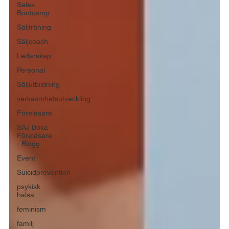
Sales
Bootcamp
Säljträning
Säljcoach
Ledarskap
Personal
Säljutbildning
verksamhetsutveckling
Föreläsare
SAJ Boka
Föreläsare
- Blogg
Event
Suicidprevention
psykisk
hälsa
feminism
familj