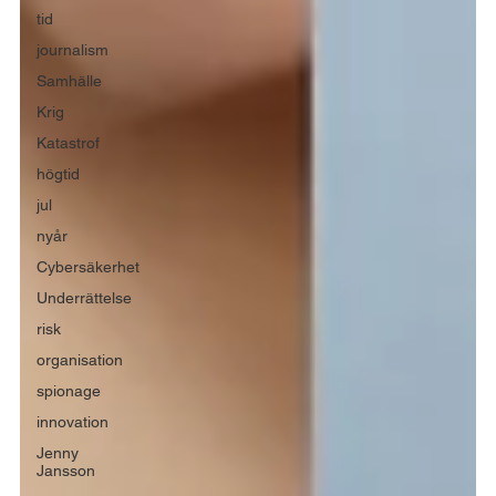
tid
journalism
Samhälle
Krig
Katastrof
högtid
jul
nyår
Cybersäkerhet
Underrättelse
risk
organisation
spionage
innovation
Jenny
Jansson