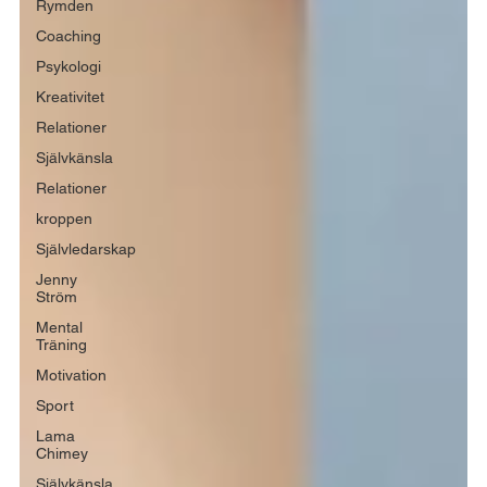
Rymden
Coaching
Psykologi
Kreativitet
Relationer
Självkänsla
Relationer
kroppen
Självledarskap
Jenny
Ström
Mental
Träning
Motivation
Sport
Lama
Chimey
Självkänsla