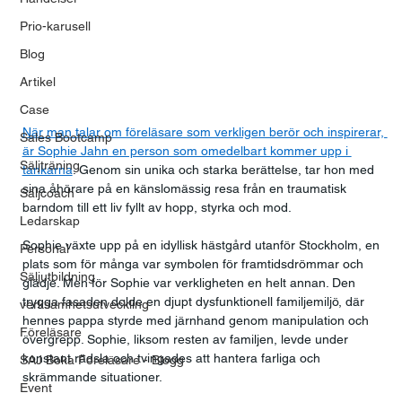
Prio-karusell
Blog
Artikel
Case
När man talar om föreläsare som verkligen berör och inspirerar, 
Sales Bootcamp
är Sophie Jahn en person som omedelbart kommer upp i 
Säljträning
tankarna
. Genom sin unika och starka berättelse, tar hon med 
sina åhörare på en känslomässig resa från en traumatisk 
Säljcoach
barndom till ett liv fyllt av hopp, styrka och mod. 
Ledarskap
Sophie växte upp på en idyllisk hästgård utanför Stockholm, en 
Personal
plats som för många var symbolen för framtidsdrömmar och 
Säljutbildning
glädje. Men för Sophie var verkligheten en helt annan. Den 
trygga fasaden dolde en djupt dysfunktionell familjemiljö, där 
verksamhetsutveckling
hennes pappa styrde med järnhand genom manipulation och 
Föreläsare
övergrepp. Sophie, liksom resten av familjen, levde under 
konstant rädsla och tvingades att hantera farliga och 
SAJ Boka Föreläsare - Blogg
skrämmande situationer. 
Event