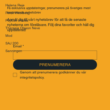
Helena Reje
Få exklusiva uppdateringar, prenumerera på Sveriges mest
inspirerande nyhetsbrev
Patrik Westberg
Anmäl dig till vårt nyhetsbrev för att få de senaste
Psykisk ohälsa
nyheterna om föreläsare. Följ dina favoriter och håll dig
Theresia Olsson Neve
uppdaterad!
Mod
SAJ 200
Email
*
Sanningen
PRENUMERERA
Genom att prenumerera godkänner du vår 
integritetspolicy.