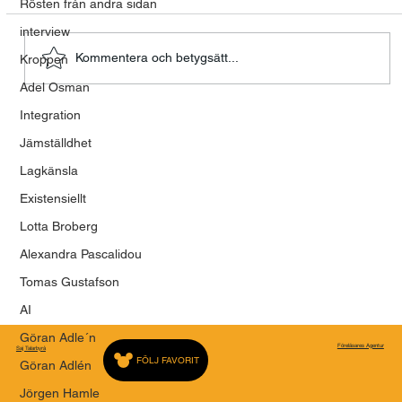
Rösten från andra sidan
interview
Kommentera och betygsätt...
Kroppen
Modet att våga vara mänsklig
Adel Osman
Integration
Jämställdhet
Lagkänsla
Existensiellt
Lotta Broberg
Alexandra Pascalidou
Tomas Gustafson
AI
Göran Adle´n
Föreläsares Agentur
Saj Talarbyrå
FÖLJ FAVORIT
Göran Adlén
Jörgen Hamle