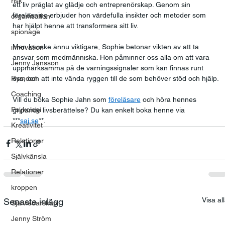
risk
ett liv präglat av glädje och entreprenörskap. Genom sin 
föreläsning erbjuder hon värdefulla insikter och metoder som 
organisation
har hjälpt henne att transformera sitt liv. 
spionage
Men kanske ännu viktigare, Sophie betonar vikten av att ta 
innovation
ansvar som medmänniska. Hon påminner oss alla om att vara 
Jenny Jansson
uppmärksamma på de varningssignaler som kan finnas runt 
Rymden
oss, och att inte vända ryggen till de som behöver stöd och hjälp.
Coaching
Vill du boka Sophie Jahn som 
föreläsare
 och höra hennes 
Psykologi
gripande livsberättelse? Du kan enkelt boka henne via 
***
saj.se
**.
Kreativitet
Relationer
Självkänsla
Relationer
kroppen
Visa al
Senaste inlägg
Självledarskap
Jenny Ström