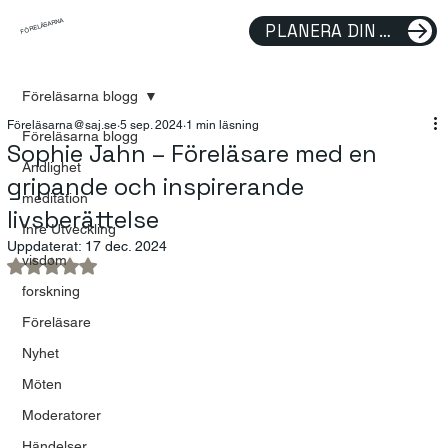
FÖRELÄSARNA
PLANERA DIN FÖRELÄSNING
Föreläsarna blogg
Föreläsarna@saj.se
5 sep. 2024
1 min läsning
Föreläsarna blogg
Sophie Jahn – Föreläsare med en
Andlighet
gripande och inspirerande
meditation
livsberättelse
Inre Utveckling
Uppdaterat:
17 dec. 2024
visdom
Betygsatt till NaN av 5 stjärnor.
forskning
Föreläsare
Nyhet
Möten
Moderatorer
Händelser