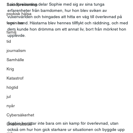
I sin föreläsning delar Sophie med sig av sina tunga 
Suicidprevention
erfarenheter från barndomen, hur hon blev sviken av 
psykisk hälsa
vuxenvärlden och tvingades att hitta en väg till överlevnad på 
feminism
egen hand. Hästarna blev hennes tillflykt och räddning, och med 
dem kunde hon drömma om ett annat liv, bort från mörkret hon 
familj
upplevde. 
tid
journalism
Samhälle
Krig
Katastrof
högtid
jul
nyår
Cybersäkerhet
Sophie berättar inte bara om sin kamp för överlevnad, utan 
Underrättelse
också om hur hon gick starkare ur situationen och byggde upp 