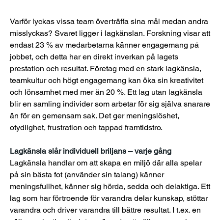
Varför lyckas vissa team överträffa sina mål medan andra 
misslyckas? Svaret ligger i lagkänslan. Forskning visar att 
endast 23 % av medarbetarna känner engagemang på 
jobbet, och detta har en direkt inverkan på lagets 
prestation och resultat. Företag med en stark lagkänsla, 
teamkultur och högt engagemang kan öka sin kreativitet 
och lönsamhet med mer än 20 %. Ett lag utan lagkänsla 
blir en samling individer som arbetar för sig själva snarare 
än för en gemensam sak. Det ger meningslöshet, 
otydlighet, frustration och tappad framtidstro.
Lagkänsla slår individuell briljans – varje gång
Lagkänsla handlar om att skapa en miljö där alla spelar 
på sin bästa fot (använder sin talang) känner 
meningsfullhet, känner sig hörda, sedda och delaktiga. Ett 
lag som har förtroende för varandra delar kunskap, stöttar 
varandra och driver varandra till bättre resultat. I t.ex. en 