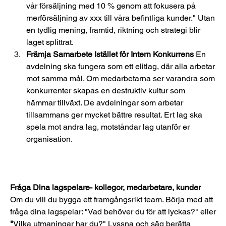
vår försäljning med 10 % genom att fokusera på 
merförsäljning av xxx till våra befintliga kunder." Utan 
en tydlig mening, framtid, riktning och strategi blir 
laget splittrat.
Främja Samarbete Istället för Intern Konkurrens
 En 
avdelning ska fungera som ett elitlag, där alla arbetar 
mot samma mål. Om medarbetarna ser varandra som 
konkurrenter skapas en destruktiv kultur som 
hämmar tillväxt. De avdelningar som arbetar 
tillsammans ger mycket bättre resultat. Ert lag ska 
spela mot andra lag, motståndar lag utanför er 
organisation.
Fråga Dina lagspelare- kollegor, medarbetare, kunder
Om du vill du bygga ett framgångsrikt team. Börja med att 
fråga dina lagspelar: "Vad behöver du för att lyckas?" eller
"
Vilka utmaningar har du?" Lyssna och säg berätta 