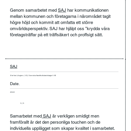
Genom samarbetet med
SAJ
har kommunikationen
mellan kommunen och företagarna i närområdet tagit
högre höjd och kommit att omfatta ett större
omvärldsperspektiv. SAJ har hjälpt oss ”krydda våra
företagsträffar på ett träffsäkert och proffsigt sätt.
SAJ
Stefan Lövgren / VD, Svenska Handbollslandslaget AB
Date.
2022
5 / 5
Samarbetet med
SAJ
är verkligen smidigt men
framförallt är det den personliga touchen och de
individuella upplägget som skapar kvalitet i samarbetet.