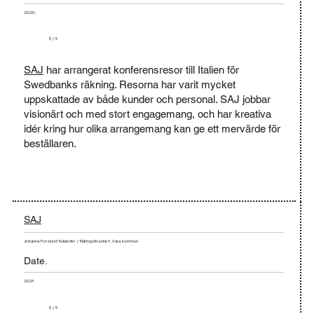
2020
5 / 5
SAJ
har arrangerat konferensresor till Italien för
Swedbanks räkning. Resorna har varit mycket
uppskattade av både kunder och personal. SAJ jobbar
visionärt och med stort engagemang, och har kreativa
idér kring hur olika arrangemang kan ge ett mervärde för
beställaren.
SAJ
Johanna Forslund Kullander / Näringslivschef, Vara kommun
Date.
2021
5 / 5