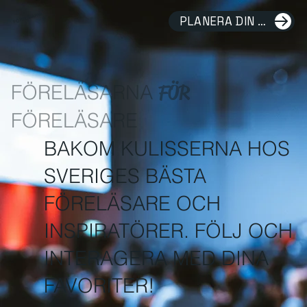
FÖRELÄSARNA
PLANERA DIN FÖRELÄSNING
FÖRELÄSARNA
FÖR
FÖRELÄSARE
BAKOM KULISSERNA HOS
SVERIGES BÄSTA
FÖRELÄSARE OCH
INSPIRATÖRER. FÖLJ OCH
INTERAGERA MED DINA
FAVORITER!