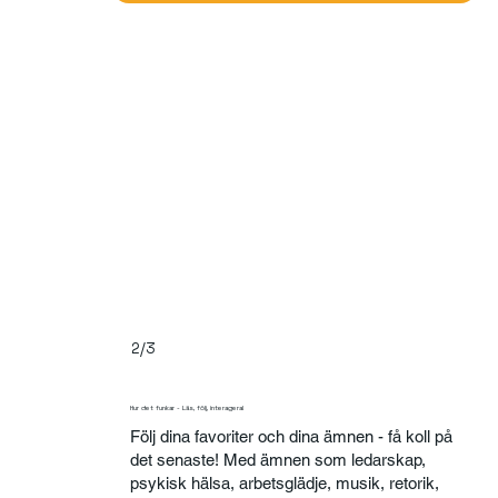
2/3
Hur det funkar - Läs, följ, interagera!
Följ dina favoriter och dina ämnen - få koll på
det senaste! Med ämnen som ledarskap,
psykisk hälsa, arbetsglädje, musik, retorik,