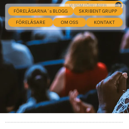
VI SOM FÖRELÄSER
FÖRELÄSARNA´s BLOGG
SKRIBENT GRUPP
FÖRELÄSARE
OM OSS
KONTAKT