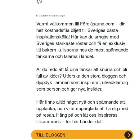
1/3
Kostnadsfritt & inspirationsfyllt!
Varmt välkommen till Föreläsarna.com – din
helt kostnadsfria biljett till Sveriges bästa
inspirationskälla! Här kan du umgås med
Sveriges starkaste röster och få en exklusiv
titt bakom kulisserna hos de mest spännande
tänkarna och talarna i landet.
Är du redo att få dina tankar att snurra och bli
full av idéer? Utforska den stora bloggen och
djupdyk i ämnen som inspirerar, utvecklar dig
som person och ger nya insikter.
Här finns alltid något nytt och spännande att
upptäcka, och vi är superglada att ha dig med
på resan. Häng på och låt oss inspireras
tillsammans – för här händer det!
TILL BLOGGEN