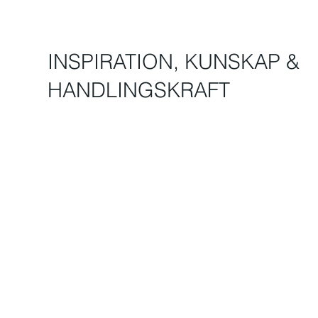
INSPIRATION, KUNSKAP &
HANDLINGSKRAFT
FÖRELÄSARE, TALARE OCH MODERATORER
Alla föreläsare, talare och moderatorer hos SAJ är noggrant
utvalda. Som Sveriges äldsta talarbyrå har vi en lång erfarenhet
av att erbjuda inspirerande föreläsningar i alla prisklasser.
Boka hos SAJ och stöd hela Sverige
När du bokar genom SAJ bidrar du till både din egen och
samhällets utveckling. En del av arvodet går till SAJ-fonden, som
stöder föreningar och organisationer med inspirerande
föreläsningar.
Enkelt att boka
SAJ erbjuder föreläsningar
, workshops och happenings för alla
typer av arrangemang – personaldagar, konferenser och stora