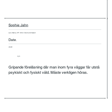
Sophie Jahn
Lars Halma / RF-SISU Västra Götaland
Date.
2023
5/ 5
Gripande föreläsning där man inom fyra väggar får utstå
psykiskt och fysiskt våld. Måste verkligen höras.