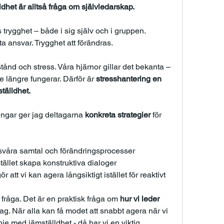
dhet är alltså fråga om självledarskap. 
trygghet – både i sig själv och i gruppen. 
 ta ansvar. Trygghet att förändras.
ånd och stress. Våra hjärnor gillar det bekanta – 
 längre fungerar. Därför är 
stresshantering en 
tälldhet.
ingar ger jag deltagarna 
konkreta strategier
 för 
 svåra samtal och förändringsprocesser
stället skapa konstruktiva dialoger
 att vi kan agera långsiktigt istället för reaktivt
 fråga. Det är en praktisk fråga om 
hur vi leder 
dag. När alla kan få modet att snabbt agera när vi 
je med jämställdhet - då har vi en viktig 