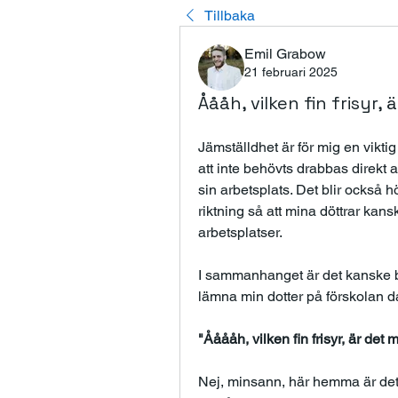
Tillbaka
Emil Grabow
21 februari 2025
Åååh, vilken fin frisyr
Jämställdhet är för mig en viktig
att inte behövts drabbas direkt a
sin arbetsplats. Det blir också hög
riktning så att mina döttrar kansk
arbetsplatser. 
I sammanhanget är det kanske ba
lämna min dotter på förskolan 
"Ååååh, vilken fin frisyr, är de
Nej, minsann, här hemma är det p