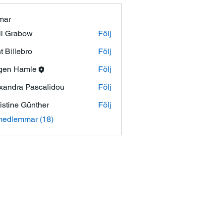
mar
l Grabow
Följ
t Billebro
Följ
gen Hamle
Följ
xandra Pascalidou
Följ
istine Günther
Följ
medlemmar (18)