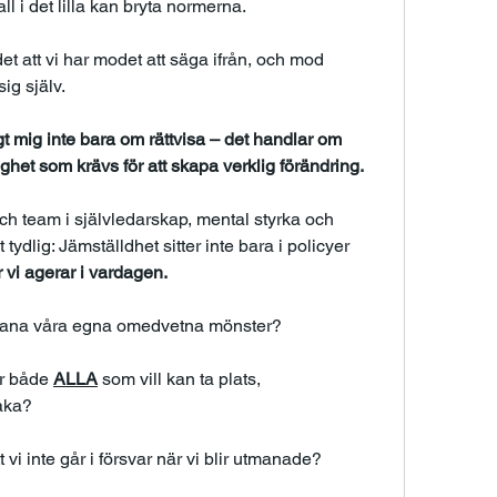
l i det lilla kan bryta normerna. 
t att vi har modet att säga ifrån, och mod 
ig själv. 
gt mig inte bara om rättvisa – det handlar om 
ghet som krävs för att skapa verklig förändring.
h team i självledarskap, mental styrka och 
tydlig: Jämställdhet sitter inte bara i policyer 
 vi agerar i vardagen.
tmana våra egna omedvetna mönster?
r både 
ALLA
 som vill kan ta plats, 
baka?
 vi inte går i försvar när vi blir utmanade?