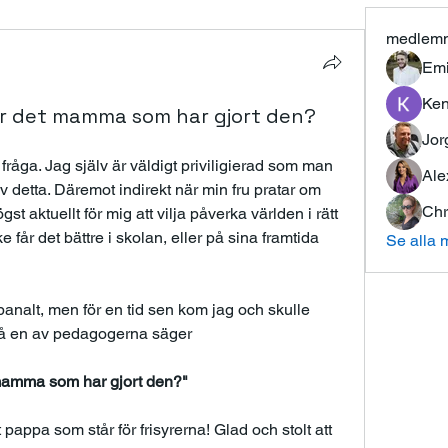
medlem
Emi
Ken
, är det mamma som har gjort den?
Jor
 fråga. Jag själv är väldigt priviligierad som man 
Ale
v detta. Däremot indirekt när min fru pratar om 
Chr
st aktuellt för mig att vilja påverka världen i rätt 
e får det bättre i skolan, eller på sina framtida 
Se alla 
nalt, men för en tid sen kom jag och skulle 
då en av pedagogerna säger 
t mamma som har gjort den?"
appa som står för frisyrerna! Glad och stolt att 