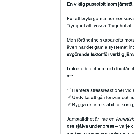
En viktig pusselbit inom jämställ
För att bryta gamla normer krävs 
Trygghet att lyssna. Trygghet att
Men förändring skapar ofta motst
även när det gamla systemet inte
avgörande faktor för verklig jäms
I mina utbildningar och föreläsn
att:
✅ Hantera stressreaktioner vid
✅ Undvika att gå i försvar och i
✅ Bygga en inre stabilitet som gör
Jämställdhet är inte en 
teoretisk
oss själva under press
 – varje 
märker mönster som inte går i lin