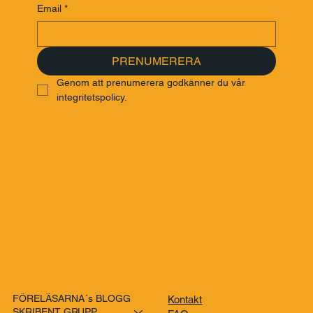
nyheterna om föreläsare. Följ dina favoriter och håll dig
uppdaterad!
Email
*
PRENUMERERA
Genom att prenumerera godkänner du vår 
integritetspolicy.