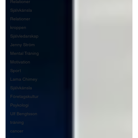
Relationer
Självkänsla
Relationer
kroppen
Självledarskap
Jenny Ström
Mental Träning
Motivation
Sport
Lama Chimey
Självkänsla
Företagskultur
Psykologi
Ulf Bengtsson
träning
cancer