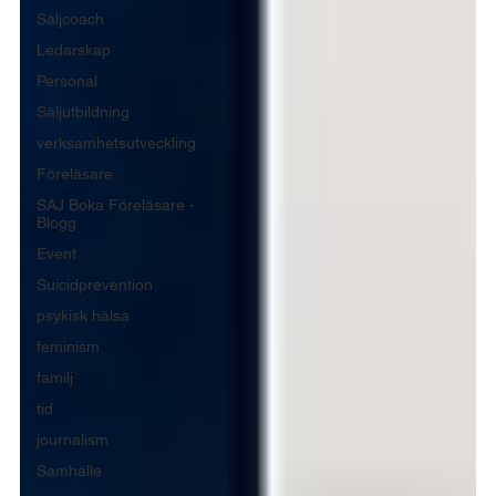
Säljcoach
Ledarskap
Personal
Säljutbildning
verksamhetsutveckling
Föreläsare
SAJ Boka Föreläsare -
Blogg
Event
Suicidprevention
psykisk hälsa
feminism
familj
tid
journalism
Samhälle