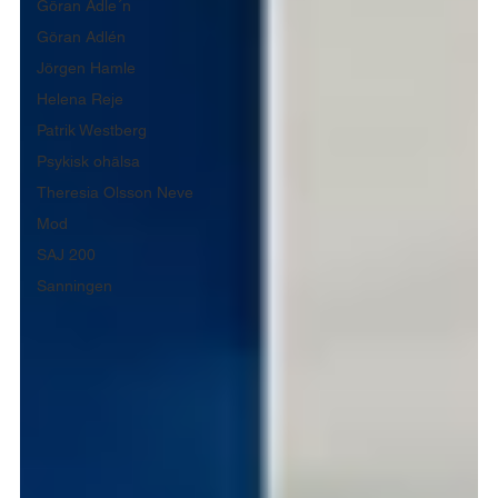
Göran Adle´n
Göran Adlén
Jörgen Hamle
Helena Reje
Patrik Westberg
Psykisk ohälsa
Theresia Olsson Neve
Mod
SAJ 200
Sanningen