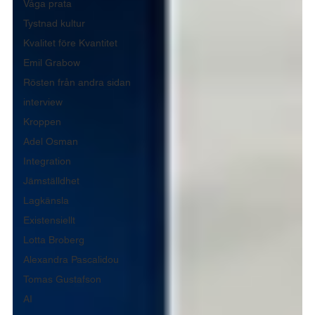
Våga prata
Tystnad kultur
Kvalitet före Kvantitet
Emil Grabow
Rösten från andra sidan
interview
Kroppen
Adel Osman
Integration
Jämställdhet
Lagkänsla
Existensiellt
Lotta Broberg
Alexandra Pascalidou
Tomas Gustafson
AI