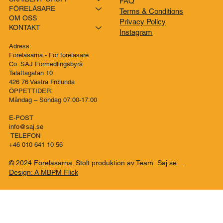
FÖRELÄSARNA´s BLOGG
Kontakt
SKRIBENT GRUPP
FAQ
FÖRELÄSARE
Terms & Conditions
OM OSS
Privacy Policy
KONTAKT
Instagram
Adress:
Föreläsarna - För föreläsare
Co..SAJ Förmedlingsbyrå
Talattagatan 10
426 76 Västra Frölunda
ÖPPETTIDER:
Måndag – Söndag 07:00-17:00
E-POST
info@saj.se
TELEFON
+46 010 641 10 56
© 2024 Föreläsarna. Stolt produktion av
Team Saj.se
.
Design: A MBPM Flick