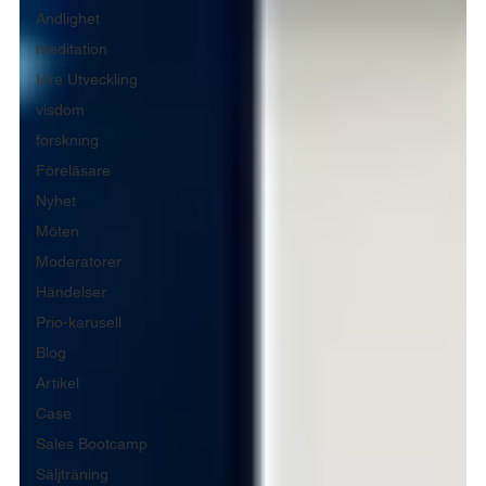
Andlighet
meditation
Inre Utveckling
visdom
forskning
Föreläsare
Nyhet
Möten
Moderatorer
Händelser
Prio-karusell
Blog
Artikel
Case
Sales Bootcamp
Säljträning