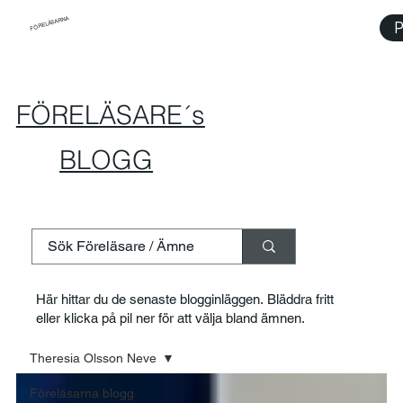
FÖRELÄSARNA
P
FÖRELÄSARE´s
BLOGG
Här hittar du de senaste blogginläggen. Bläddra fritt
eller klicka på pil ner för att välja bland ämnen.
Theresia Olsson Neve
Föreläsarna blogg