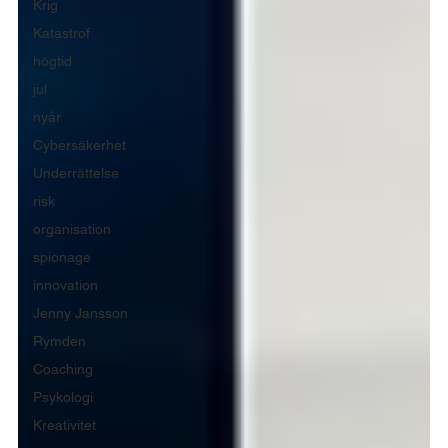
Krig
Katastrof
högtid
jul
nyår
Cybersäkerhet
Underrättelse
risk
organisation
spionage
innovation
Jenny Jansson
Rymden
Coaching
Psykologi
Kreativitet