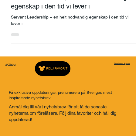
Föreläsarna@saj.se
14 okt. 2025
3 min läsning
Servant Leadership – en helt nödvändig
egenskap i den tid vi lever i
Servant Leadership – en helt nödvändig egenskap i den tid vi
lever i
Föreläsares Agentur
Saj Talarbyrå
FÖLJ FAVORIT
Få exklusiva uppdateringar, prenumerera på Sveriges mest
inspirerande nyhetsbrev
Anmäl dig till vårt nyhetsbrev för att få de senaste