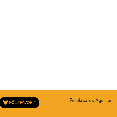
Föreläsares Agentur
FÖLJ FAVORIT