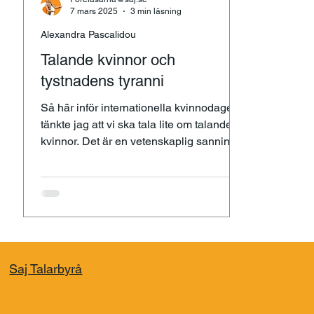
7 mars 2025
3 min läsning
Alexandra Pascalidou
Talande kvinnor och
tystnadens tyranni
Så här inför internationella kvinnodagen
tänkte jag att vi ska tala lite om talande
kvinnor. Det är en vetenskaplig sanning
att män talar...
Saj Talarbyrå