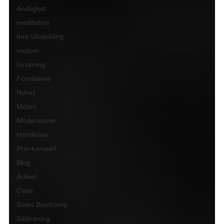
Andlighet
meditation
Inre Utveckling
visdom
forskning
Föreläsare
Nyhet
Möten
Moderatorer
Händelser
Prio-karusell
Blog
Artikel
Case
Sales Bootcamp
Säljträning