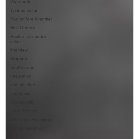
Våga prata
Tystnad kultur
Kvalitet före Kvantitet
Emil Grabow
Rösten från andra
sidan
interview
Kroppen
Adel Osman
Integration
Jämställdhet
Lagkänsla
Existensiellt
Lotta Broberg
Alexandra Pascalidou
Tomas Gustafson
AI