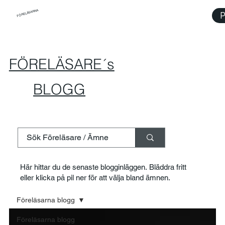
FÖRELÄSARNA
P
FÖRELÄSARE´s
BLOGG
Här hittar du de senaste blogginläggen. Bläddra fritt
eller klicka på pil ner för att välja bland ämnen.
Föreläsarna blogg
Föreläsarna blogg