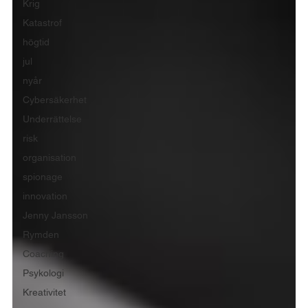
Krig
Katastrof
högtid
jul
nyår
Cybersäkerhet
Underrättelse
risk
organisation
spionage
innovation
Jenny Jansson
Rymden
Coaching
Psykologi
Kreativitet