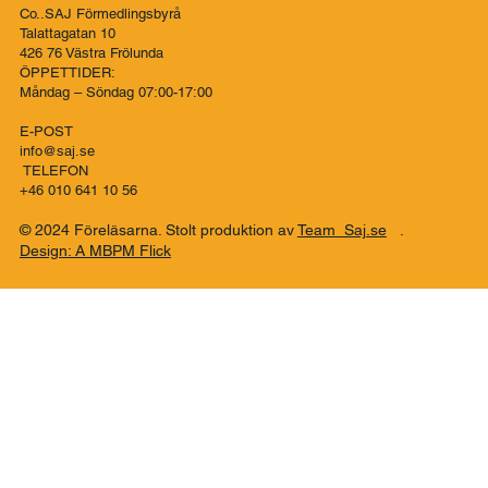
Adress:
Föreläsarna - För föreläsare
Co..SAJ Förmedlingsbyrå
Talattagatan 10
426 76 Västra Frölunda
ÖPPETTIDER:
Måndag – Söndag 07:00-17:00
E-POST
info@saj.se
TELEFON
+46 010 641 10 56
© 2024 Föreläsarna. Stolt produktion av
Team Saj.se
.
Design: A MBPM Flick