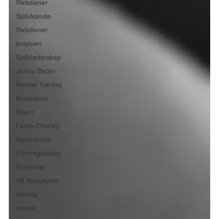
Relationer
Självkänsla
Relationer
kroppen
Självledarskap
Jenny Ström
Mental Träning
Motivation
Sport
Lama Chimey
Självkänsla
Företagskultur
Psykologi
Ulf Bengtsson
träning
cancer