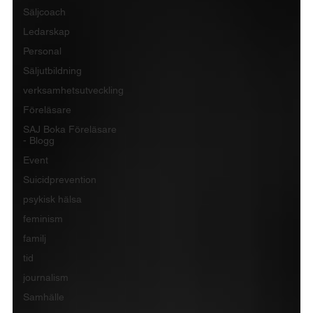
Säljcoach
Ledarskap
Personal
Säljutbildning
verksamhetsutveckling
Föreläsare
SAJ Boka Föreläsare
- Blogg
Event
Suicidprevention
psykisk hälsa
feminism
familj
tid
journalism
Samhälle