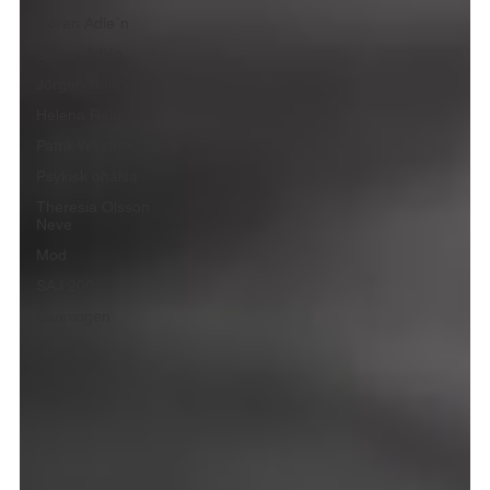
Göran Adle´n
Göran Adlén
Jörgen Hamle
Helena Reje
Patrik Westberg
Psykisk ohälsa
Theresia Olsson
Neve
Mod
SAJ 200
Sanningen