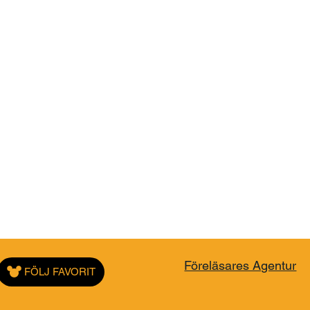
Föreläsares Agentur
FÖLJ FAVORIT