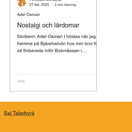
27 feb. 2025
2 min läsning
Adel Osman
Nostalgi och lärdomar
Skribent: Adel Osman I höstas när jag var
hemma på Bjärehalvön hos min bror för
att förbereda inför Bokmässan i
Göteborg, hittade jag...
Saj Talarbyrå