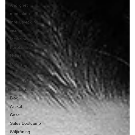
Andlighet
meditation
Inre Utveckling
visdom
forskning
Föreläsare
Nyhet
Möten
Moderatorer
Händelser
Prio-karusell
Blog
Artikel
Case
Sales Bootcamp
Säljträning