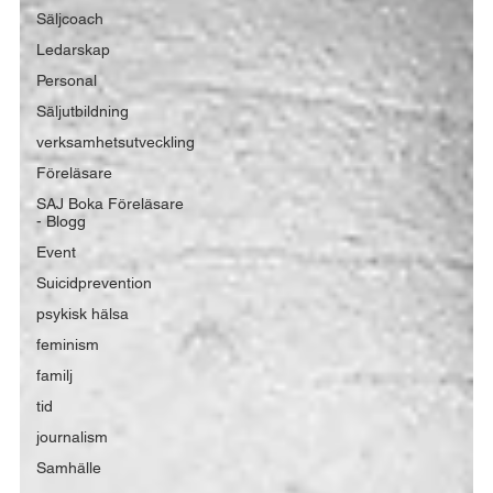
Säljcoach
Ledarskap
Personal
Säljutbildning
verksamhetsutveckling
Föreläsare
SAJ Boka Föreläsare
- Blogg
Event
Suicidprevention
psykisk hälsa
feminism
familj
tid
journalism
Samhälle