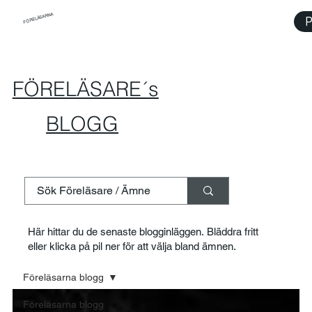
FÖRELÄSARNA
P
FÖRELÄSARE´s
BLOGG
Här hittar du de senaste blogginläggen. Bläddra fritt
eller klicka på pil ner för att välja bland ämnen.
Föreläsarna blogg
Föreläsarna blogg