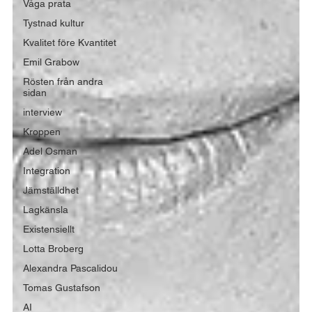
Våga prata
Tystnad kultur
Kvalitet före Kvantitet
Emil Grabow
Rösten från andra
sidan
interview
Kroppen
Adel Osman
Integration
Jämställdhet
Lagkänsla
Existensiellt
Lotta Broberg
Alexandra Pascalidou
Tomas Gustafson
AI