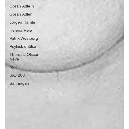
Göran Adle´n
Göran Adlén
Jörgen Hamle
Helena Reje
Patrik Westberg
Psykisk ohälsa
Theresia Olsson
Neve
Mod
SAJ 200
Sanningen