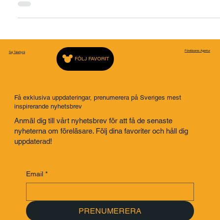
På jakt efter kreativiteten – Fredrik Härén
På jakt efter kreativiteten – Fredrik Härén
Föreläsares Agentur
Saj Talarbyrå
FÖLJ FAVORIT
Få exklusiva uppdateringar, prenumerera på Sveriges mest
inspirerande nyhetsbrev
Anmäl dig till vårt nyhetsbrev för att få de senaste
nyheterna om föreläsare. Följ dina favoriter och håll dig
uppdaterad!
Email
*