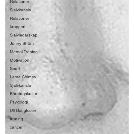
Relationer
Självkänsla
Relationer
kroppen
Självledarskap
Jenny Ström
Mental Träning
Motivation
Sport
Lama Chimey
Självkänsla
Företagskultur
Psykologi
Ulf Bengtsson
träning
cancer