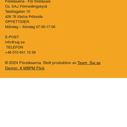
Terms & Conditions
OM OSS
Privacy Policy
KONTAKT
Instagram
Adress:
Föreläsarna - För föreläsare
Co..SAJ Förmedlingsbyrå
Talattagatan 10
426 76 Västra Frölunda
ÖPPETTIDER:
Måndag – Söndag 07:00-17:00
E-POST
info@saj.se
TELEFON
+46 010 641 10 56
© 2024 Föreläsarna. Stolt produktion av
Team Saj.se
.
Design: A MBPM Flick