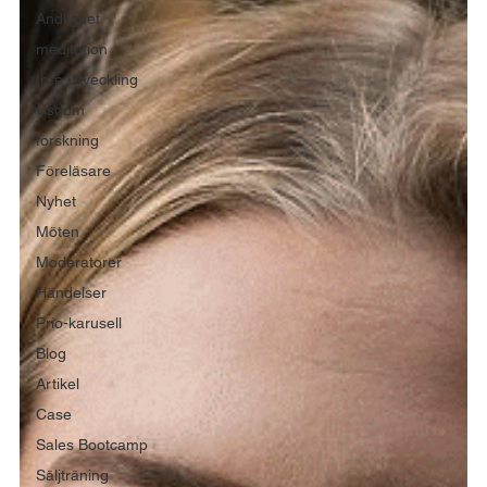
Andlighet
meditation
Inre Utveckling
visdom
forskning
Föreläsare
Nyhet
Möten
Moderatorer
Händelser
Prio-karusell
Blog
Artikel
Case
Sales Bootcamp
Säljträning