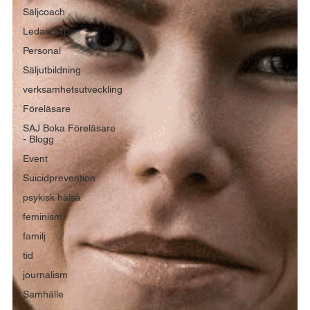
Säljcoach
Ledarskap
Personal
Säljutbildning
verksamhetsutveckling
Föreläsare
SAJ Boka Föreläsare
- Blogg
Event
Suicidprevention
psykisk hälsa
feminism
familj
tid
journalism
Samhälle