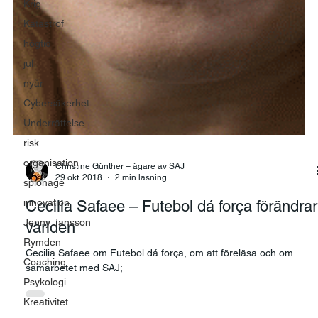
Krig
Katastrof
högtid
jul
nyår
Cybersäkerhet
Underrättelse
risk
organisation
spionage
Christine Günther – ägare av SAJ
innovation
29 okt. 2018
2 min läsning
Jenny Jansson
Cecilia Safaee – Futebol dá força förändrar
Rymden
världen
Coaching
Psykologi
Cecilia Safaee om Futebol dá força, om att föreläsa och om
samarbetet med SAJ;
Kreativitet