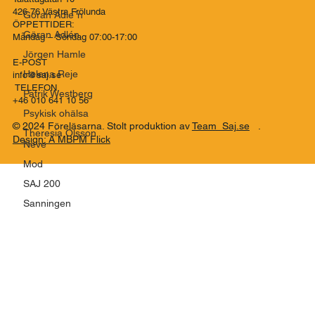
Föreläsarna - För föreläsare
Göran Adle´n
Co..SAJ Förmedlingsbyrå
Talattagatan 10
Göran Adlén
426 76 Västra Frölunda
Jörgen Hamle
ÖPPETTIDER:
Måndag – Söndag 07:00-17:00
Helena Reje
Patrik Westberg
E-POST
info@saj.se
Psykisk ohälsa
TELEFON
+46 010 641 10 56
Theresia Olsson
Neve
© 2024 Föreläsarna. Stolt produktion av
Team Saj.se
.
Mod
Design: A MBPM Flick
SAJ 200
Sanningen