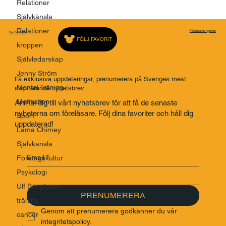
Relationer
Självkänsla
Relationer
kroppen
Föreläsares Agentur
Saj Talarbyrå
Självledarskap
FÖLJ FAVORIT
Jenny Ström
Mental Träning
Motivation
Få exklusiva uppdateringar, prenumerera på Sveriges mest
inspirerande nyhetsbrev
Sport
Anmäl dig till vårt nyhetsbrev för att få de senaste
Lama Chimey
nyheterna om föreläsare. Följ dina favoriter och håll dig
Självkänsla
uppdaterad!
Företagskultur
Psykologi
Email
*
Ulf Bengtsson
träning
cancer
PRENUMERERA