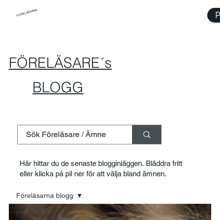
FÖRELÄSARNA
P
FÖRELÄSARE´s
BLOGG
Här hittar du de senaste blogginläggen. Bläddra fritt
eller klicka på pil ner för att välja bland ämnen.
Föreläsarna blogg
Föreläsarna blogg