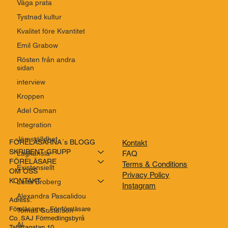
Våga prata
Genom att prenumerera godkänner du vår 
Tystnad kultur
integritetspolicy.
Kvalitet före Kvantitet
Emil Grabow
Rösten från andra
sidan
interview
Kroppen
Adel Osman
Integration
Jämställdhet
Lagkänsla
FÖRELÄSARNA´s BLOGG
Kontakt
Existensiellt
SKRIBENT GRUPP
FAQ
Lotta Broberg
FÖRELÄSARE
Terms & Conditions
OM OSS
Alexandra Pascalidou
Privacy Policy
KONTAKT
Instagram
Tomas Gustafson
Adress:
AI