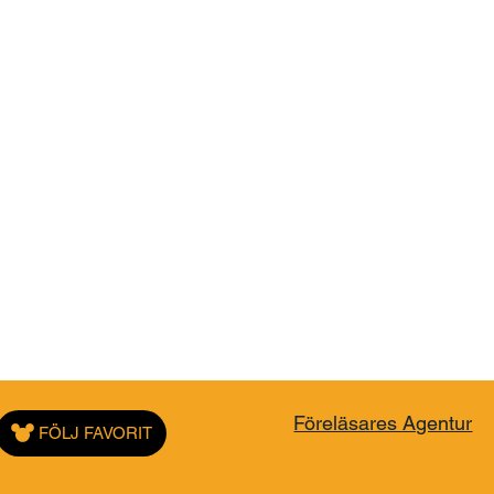
Föreläsares Agentur
FÖLJ FAVORIT