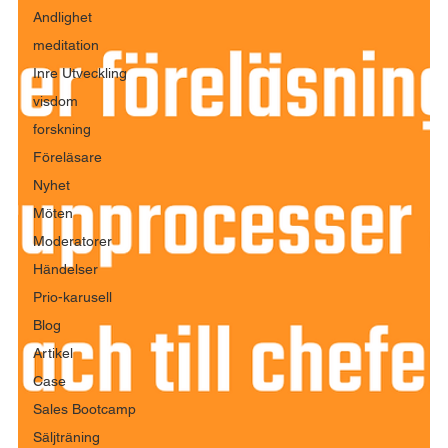
Andlighet
meditation
Inre Utveckling
visdom
forskning
Föreläsare
Nyhet
Möten
Moderatorer
Händelser
Prio-karusell
Blog
Artikel
Case
Sales Bootcamp
Säljträning