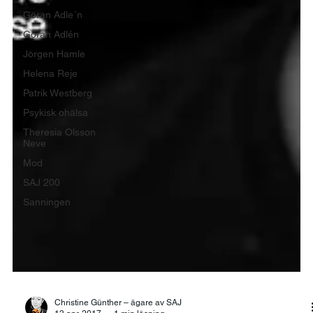
Göran Adle´n
Göran Adlén
Jörgen Hamle
Helena Reje
Patrik Westberg
Psykisk ohälsa
Theresia Olsson
Neve
Mod
SAJ 200
Sanningen