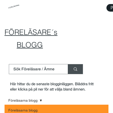
FÖRELÄSARNA
P
FÖRELÄSARE´s
BLOGG
Här hittar du de senaste blogginläggen. Bläddra fritt
eller klicka på pil ner för att välja bland ämnen.
Föreläsarna blogg
Föreläsarna blogg