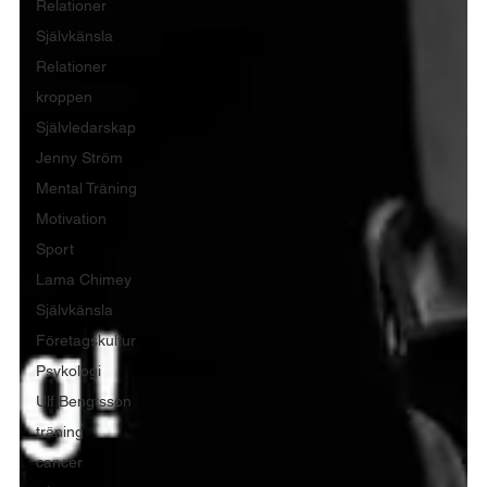
Relationer
Självkänsla
Relationer
kroppen
Självledarskap
Jenny Ström
Mental Träning
Motivation
Sport
Lama Chimey
Självkänsla
Företagskultur
Psykologi
Ulf Bengtsson
träning
cancer