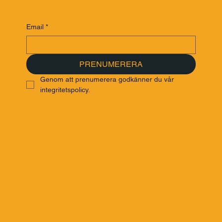
Anmäl dig till vårt nyhetsbrev för att få de senaste
nyheterna om föreläsare. Följ dina favoriter och håll dig
uppdaterad!
Email
*
PRENUMERERA
Genom att prenumerera godkänner du vår 
integritetspolicy.