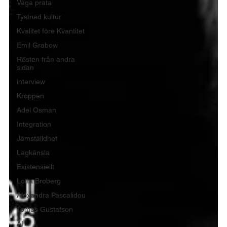
Våga prata
Tystnad kultur
Kvalitet före Kvantitet
Emil Grabow
Rösten från andra
sidan
interview
Kroppen
Adel Osman
Integration
Jämställdhet
Lagkänsla
Existensiellt
Lotta Broberg
Alexandra Pascalidou
Tomas Gustafson
AI