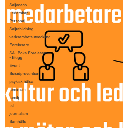
Säljcoach
Ledarskap
Personal
Säljutbildning
verksamhetsutveckling
Föreläsare
SAJ Boka Föreläsare
- Blogg
Event
Suicidprevention
psykisk hälsa
feminism
familj
tid
journalism
Samhälle