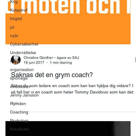
Krig
Katastrof
högtid
jul
nyår
Cybersäkerhet
Underrättelse
risk
Christine Günther – ägare av SAJ
organisation
16 juni 2017
1 min läsning
spionage
Saknas det en grym coach?
innovation
Jenny Jansson
Söker du som ledare en coach som kan kan hjälpa dig vidare? I
så fall har vi en coach som heter Tommy Davidovic som kan det.
Rymden
Coaching
Psykologi
Kreativitet