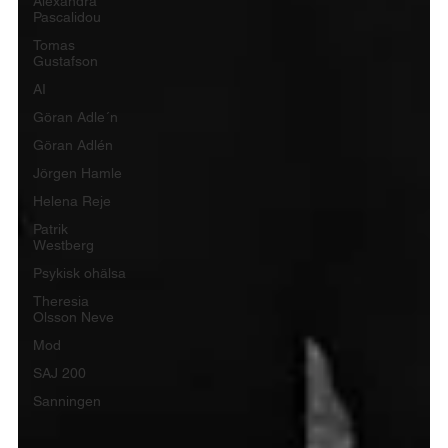
Alexandra
Pascalidou
Tomas
Gustafson
AI
Göran Adle´n
Göran Adlén
Jörgen Hamle
Helena Reje
Patrik
Westberg
Psykisk ohälsa
Theresia
Olsson Neve
Mod
SAJ 200
Sanningen