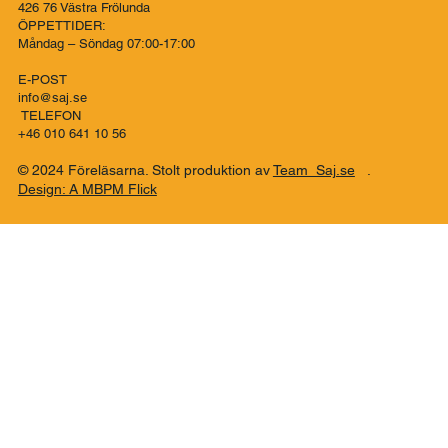
Co..SAJ Förmedlingsbyrå
Talattagatan 10
426 76 Västra Frölunda
ÖPPETTIDER:
Måndag – Söndag 07:00-17:00
E-POST
info@saj.se
TELEFON
+46 010 641 10 56
© 2024 Föreläsarna. Stolt produktion av
Team Saj.se
.
Design: A MBPM Flick