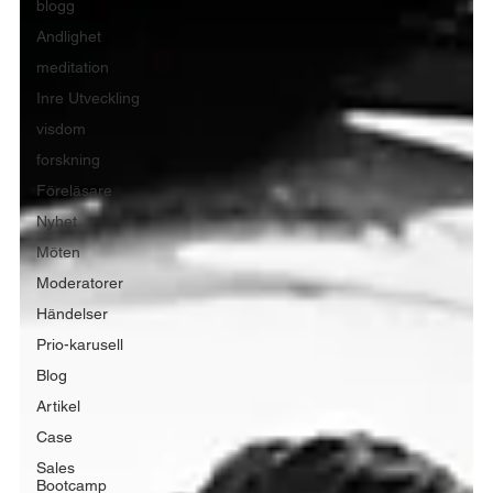
blogg
Andlighet
meditation
Inre Utveckling
visdom
forskning
Föreläsare
Nyhet
Möten
Moderatorer
Händelser
Prio-karusell
Blog
Artikel
Case
Sales
Bootcamp