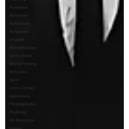
Kreativitet
Relationer
Självkänsla
Relationer
kroppen
Självledarskap
Jenny Ström
Mental Träning
Motivation
Sport
Lama Chimey
Självkänsla
Företagskultur
Psykologi
Ulf Bengtsson
träning