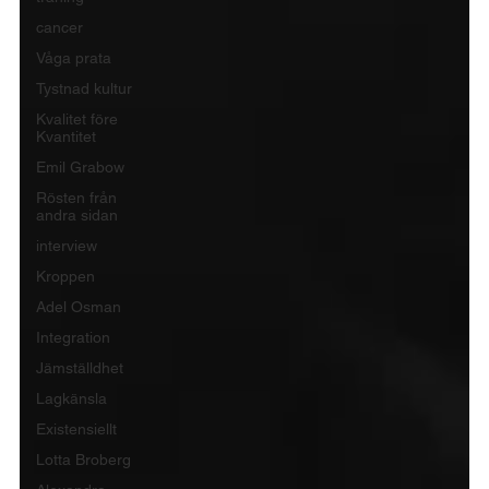
cancer
Våga prata
Tystnad kultur
Kvalitet före
Kvantitet
Emil Grabow
Rösten från
andra sidan
interview
Kroppen
Adel Osman
Integration
Jämställdhet
Lagkänsla
Existensiellt
Lotta Broberg