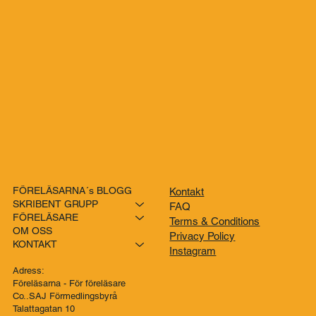
Genom att prenumerera godkänner du vår 
integritetspolicy.
FÖRELÄSARNA´s BLOGG
Kontakt
SKRIBENT GRUPP
FAQ
FÖRELÄSARE
Terms & Conditions
OM OSS
Privacy Policy
KONTAKT
Instagram
Adress:
Föreläsarna - För föreläsare