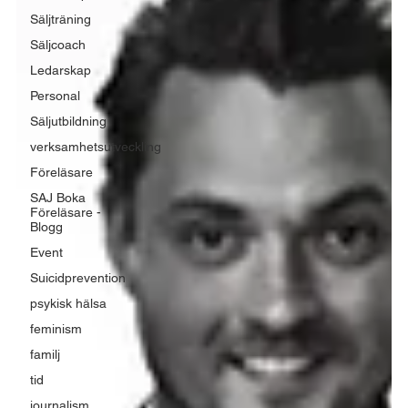
Säljträning
Säljcoach
Ledarskap
Personal
Säljutbildning
verksamhetsutveckling
Föreläsare
SAJ Boka
Föreläsare -
Blogg
Event
Suicidprevention
psykisk hälsa
feminism
familj
tid
journalism