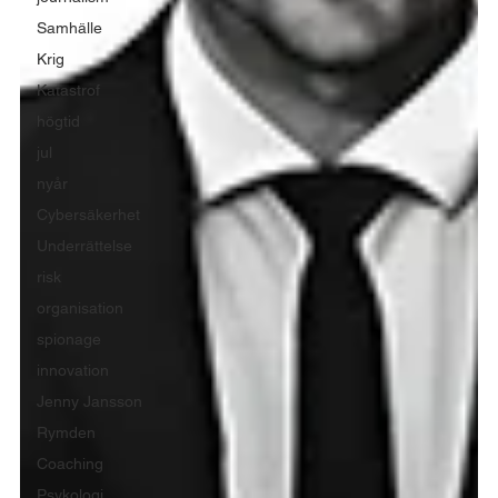
Samhälle
Krig
Katastrof
högtid
jul
nyår
Cybersäkerhet
Underrättelse
risk
organisation
spionage
innovation
Jenny Jansson
Rymden
Coaching
Psykologi