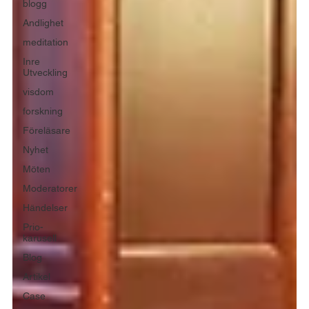
blogg
Andlighet
meditation
Inre
Utveckling
visdom
forskning
Föreläsare
Nyhet
Möten
Moderatorer
Händelser
Prio-
karusell
Blog
Artikel
Case