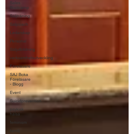
Sales
Bootcamp
Säljträning
Säljcoach
Ledarskap
Personal
Säljutbildning
verksamhetsutveckling
Föreläsare
SAJ Boka
Föreläsare
- Blogg
Event
Suicidprevention
psykisk
hälsa
feminism
familj