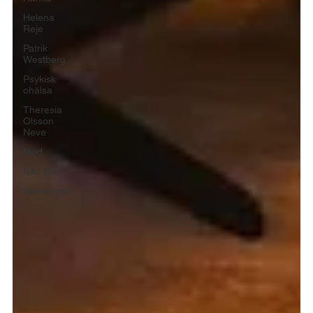
Helena
Reje
Patrik
Westberg
Psykisk
ohälsa
Theresia
Olsson
Neve
Mod
SAJ 200
Sanningen