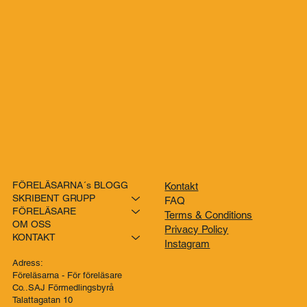
Genom att prenumerera godkänner du vår 
integritetspolicy.
FÖRELÄSARNA´s BLOGG
Kontakt
SKRIBENT GRUPP
FAQ
FÖRELÄSARE
Terms & Conditions
OM OSS
Privacy Policy
KONTAKT
Instagram
Adress:
Föreläsarna - För föreläsare