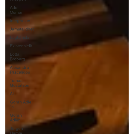
Adel
Osman
Integration
Jämställdhet
Lagkänsla
Existensiellt
Lotta
Broberg
Alexandra
Pascalidou
Tomas
Gustafson
AI
Göran Adle
´n
Göran
Adlén
Jörgen
Hamle