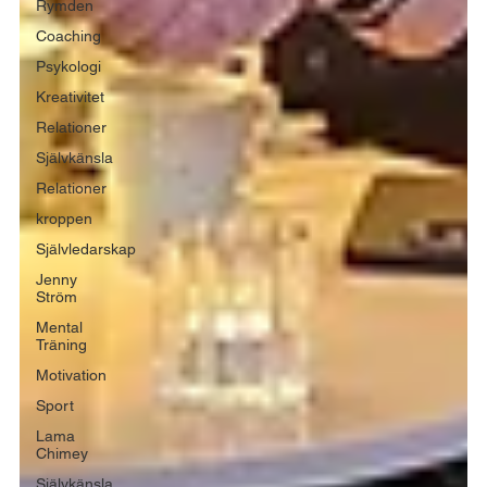
Rymden
Coaching
Psykologi
Kreativitet
Relationer
Självkänsla
Relationer
kroppen
Självledarskap
Jenny
Ström
Mental
Träning
Motivation
Sport
Lama
Chimey
Självkänsla