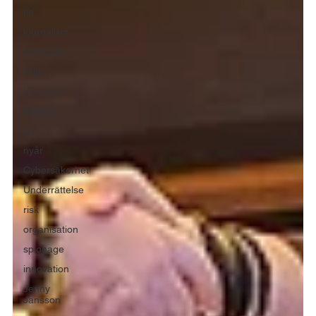
tid
journalism
Samhälle
Krig
Katastrof
högtid
jul
nyår
Cybersäkerhet
Underrättelse
risk
organisation
spionage
innovation
Jenny
Jansson