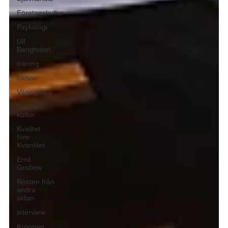
Företagskultur
Psykologi
Ulf
Bengtsson
träning
cancer
Våga prata
Tystnad
kultur
Kvalitet
före
Kvantitet
Emil
Grabow
Rösten från
andra
sidan
interview
Kroppen