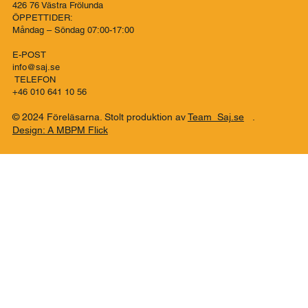
Co..SAJ Förmedlingsbyrå
Talattagatan 10
426 76 Västra Frölunda
ÖPPETTIDER:
Måndag – Söndag 07:00-17:00
E-POST
info@saj.se
TELEFON
+46 010 641 10 56
© 2024 Föreläsarna. Stolt produktion av
Team Saj.se
.
Design: A MBPM Flick