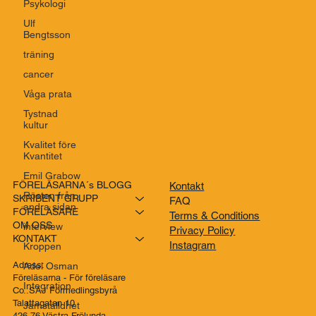
Genom att prenumerera godkänner du vår 
Psykologi
integritetspolicy.
Ulf
Bengtsson
träning
cancer
Våga prata
Tystnad
kultur
Kvalitet före
Kvantitet
Emil Grabow
Rösten från
andra sidan
FÖRELÄSARNA´s BLOGG
Kontakt
interview
SKRIBENT GRUPP
FAQ
FÖRELÄSARE
Kroppen
Terms & Conditions
OM OSS
Privacy Policy
Adel Osman
KONTAKT
Instagram
Integration
Adress:
Jämställdhet
Föreläsarna - För föreläsare