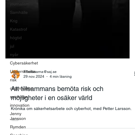
journalism
Samhälle
Krig
Katastrof
högtid
jul
nyår
Cybersäkerhet
Underrättelse
risk
Föreläsarna@saj.se
organisation
29 nov. 2024
4 min läsning
spionage
Att tillsammans bemöta risk och
innovation
möjligheter i en osäker värld
Jenny
Jansson
Krönika om säkerhetsarbete och cyberhot, med Petter Larsson.
Rymden