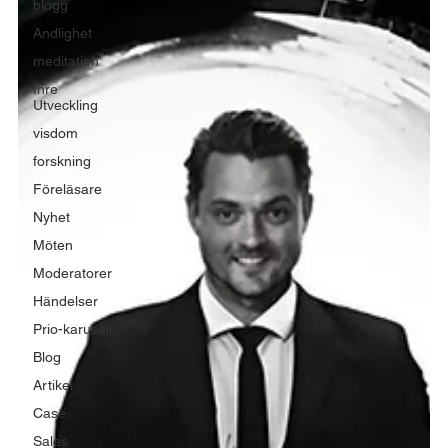
blogg
Andlighet
meditation
Inre
Utveckling
visdom
forskning
Föreläsare
Nyhet
Möten
Moderatorer
Händelser
Prio-karusell
Blog
Artikel
Case
Sales