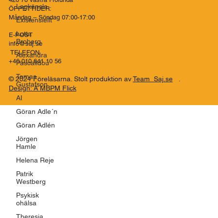
Co..SAJ Förmedlingsbyrå
Lagkänsla
Talattagatan 10
Existensiellt
426 76 Västra Frölunda
ÖPPETTIDER:
Lotta
Måndag – Söndag 07:00-17:00
Broberg
Alexandra
E-POST
Pascalidou
info@saj.se
TELEFON
Tomas
Gustafson
+46 010 641 10 56
AI
© 2024 Föreläsarna. Stolt produktion av
Team Saj.se
.
Göran Adle´n
Design: A MBPM Flick
Göran Adlén
Jörgen
Hamle
Helena Reje
Patrik
Westberg
Psykisk
ohälsa
Theresia