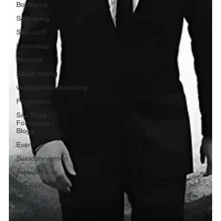
Bootcamp
Säljträning
Säljcoach
Ledarskap
Personal
Säljutbildning
verksamhetsutveckling
Föreläsare
SAJ Boka
Föreläsare -
Blogg
Event
Suicidprevention
psykisk hälsa
feminism
familj
tid