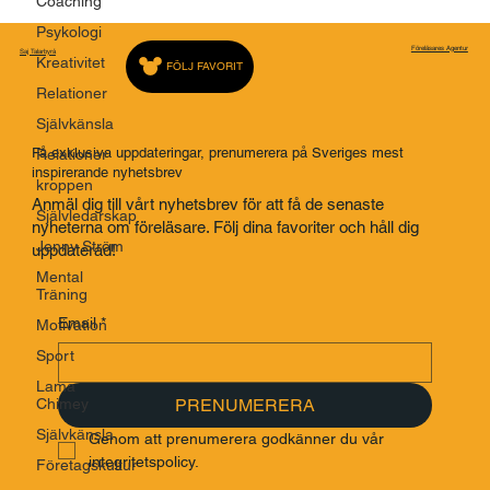
Coaching
Psykologi
Kreativitet
Relationer
Föreläsares Agentur
Saj Talarbyrå
FÖLJ FAVORIT
Självkänsla
Relationer
kroppen
Få exklusiva uppdateringar, prenumerera på Sveriges mest
Självledarskap
inspirerande nyhetsbrev
Jenny Ström
Anmäl dig till vårt nyhetsbrev för att få de senaste
Mental
nyheterna om föreläsare. Följ dina favoriter och håll dig
Träning
uppdaterad!
Motivation
Sport
Email
*
Lama
Chimey
Självkänsla
PRENUMERERA
Företagskultur