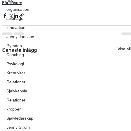
risk
Föreläsare
organisation
spionage
innovation
Jenny Jansson
Rymden
Visa al
Senaste inlägg
Coaching
Psykologi
Kreativitet
Relationer
Självkänsla
Relationer
kroppen
Självledarskap
Jenny Ström