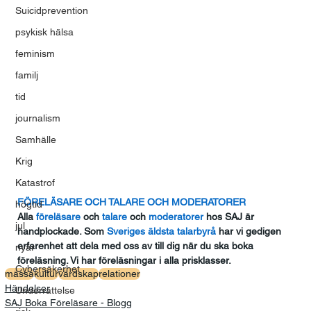
Suicidprevention
psykisk hälsa
feminism
familj
tid
journalism
Samhälle
Krig
Katastrof
FÖRELÄSARE OCH TALARE OCH MODERATORER
högtid
Alla
 föreläsare
 och
 talare
 och
 moderatorer
 hos SAJ är 
jul
handplockade. Som
 Sveriges äldsta talarbyrå
 har vi gedigen 
erfarenhet att dela med oss av till dig när du ska boka 
nyår
föreläsning. Vi har föreläsningar i alla prisklasser.
Cybersäkerhet
mässa
kultur
värdskap
relationer
Händelser
Underrättelse
SAJ Boka Föreläsare - Blogg