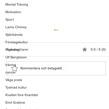
Mental Träning
Motivation
Sport
Lama Chimey
Självkänsla
Företagskultur
Kommentarer
0.0 / 5 (0)
Psykologi
Ulf Bengtsson
träning
Kommentera och betygsätt...
cancer
Modet att våga vara mänsklig
Våga prata
Tystnad kultur
Kvalitet före Kvantitet
Emil Grabow