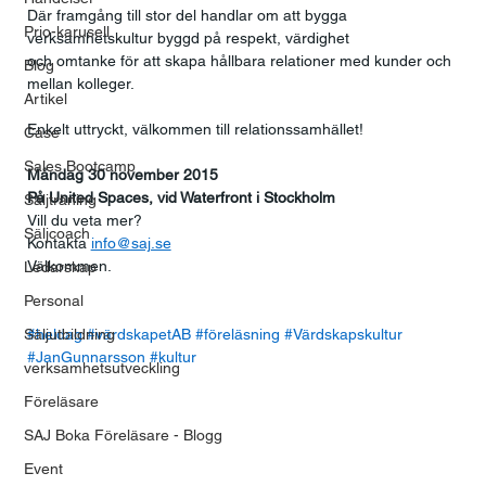
Där framgång till stor del handlar om att bygga 
Prio-karusell
verksamhetskultur byggd på respekt, värdighet
och omtanke för att skapa hållbara relationer med kunder och 
Blog
mellan kolleger.
Artikel
Enkelt uttryckt, välkommen till relationssamhället!
Case
Sales Bootcamp
Måndag 30 november 2015
På United Spaces, vid Waterfront i Stockholm
Säljträning
Vill du veta mer?
Säljcoach
Kontakta 
info@saj.se
Välkommen.
Ledarskap
Personal
Säljutbildning
#heldag
#värdskapetAB
#föreläsning
#Värdskapskultur
#JanGunnarsson
#kultur
verksamhetsutveckling
Föreläsare
SAJ Boka Föreläsare - Blogg
Event