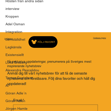
Rösten från andra sidan
interview
Kroppen
Adel Osman
Integration
Föreläsares Agentur
Jämställdhet
Saj Talarbyrå
FÖLJ FAVORIT
Lagkänsla
Existensiellt
Få exklusiva uppdateringar, prenumerera på Sveriges mest
Lotta Broberg
inspirerande nyhetsbrev
Alexandra Pascalidou
Anmäl dig till vårt nyhetsbrev för att få de senaste
Tomas Gustafson
nyheterna om föreläsare. Följ dina favoriter och håll dig
uppdaterad!
AI
Göran Adle´n
Email
*
Göran Adlén
Jörgen Hamle