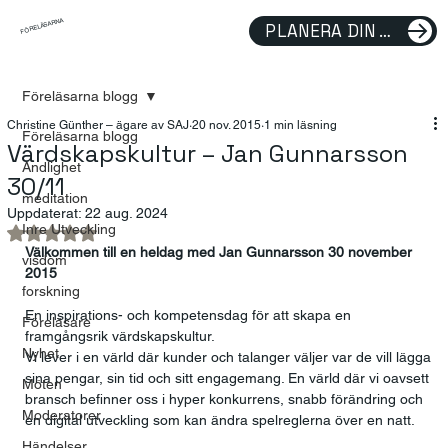
FÖRELÄSARNA
PLANERA DIN FÖRELÄSNING
Föreläsarna blogg
Christine Günther – ägare av SAJ
20 nov. 2015
1 min läsning
Föreläsarna blogg
Värdskapskultur – Jan Gunnarsson
Andlighet
30/11
meditation
Uppdaterat:
22 aug. 2024
Inre Utveckling
Betygsatt till NaN av 5 stjärnor.
Välkommen till en heldag med Jan Gunnarsson 30 november 
visdom
2015
forskning
En inspirations- och kompetensdag för att skapa en 
Föreläsare
framgångsrik värdskapskultur.
Nyhet
Vi lever i en värld där kunder och talanger väljer var de vill lägga 
sina pengar, sin tid och sitt engagemang. En värld där vi oavsett 
Möten
bransch befinner oss i hyper konkurrens, snabb förändring och 
Moderatorer
en digital utveckling som kan ändra spelreglerna över en natt.
Händelser