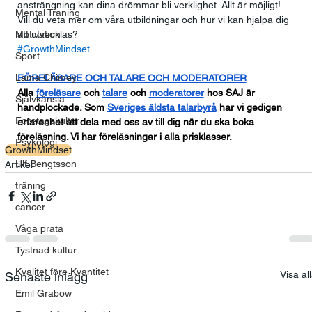
ansträngning kan dina drömmar bli verklighet. Allt är möjligt!
Mental Träning
Vill du veta mer om våra utbildningar och hur vi kan hjälpa dig 
Motivation
att utvecklas? 
#GrowthMindset
Sport
Lama Chimey
FÖRELÄSARE OCH TALARE OCH MODERATORER
Alla
föreläsare
 och
talare
 och
moderatorer
 hos SAJ är 
Självkänsla
handplockade. Som
Sveriges äldsta talarbyrå
 har vi gedigen 
Företagskultur
erfarenhet att dela med oss av till dig när du ska boka 
föreläsning. Vi har föreläsningar i alla prisklasser.
Psykologi
GrowthMindset
Ulf Bengtsson
Artikel
träning
cancer
Våga prata
Tystnad kultur
Kvalitet före Kvantitet
Visa al
Senaste inlägg
Emil Grabow