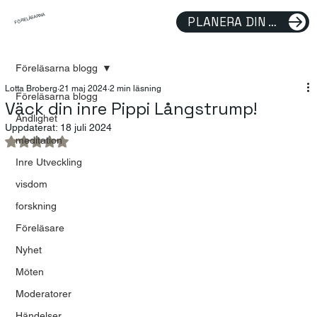
FÖRELÄSARNA
PLANERA DIN FÖRELÄSNING
Föreläsarna blogg
Lotta Broberg
21 maj 2024
2 min läsning
Föreläsarna blogg
Väck din inre Pippi Långstrump!
Andlighet
Uppdaterat:
18 juli 2024
meditation
Betygsatt till NaN av 5 stjärnor.
Inre Utveckling
visdom
forskning
Föreläsare
Nyhet
Möten
Moderatorer
Händelser