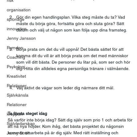
risk
organisation
Gör din egen handlingsplan. Vilka steg måste du ta? Vad 
spionage
måste du börja göra, fortsätta göra och sluta göra? Sätt 
innovation
datum och välj ut någon som kan följa upp dina framsteg.
Jenny Jansson
Rymden
Börja prata om det du vill uppnå! Det bästa sättet för att 
komma dit du vill är att börja prata om det med människor 
Coaching
som vill ditt bästa. De personer du litar på, som ser och hör 
Psykologi
dig. Hitta din alldeles egna personliga tränare i välmående.
Kreativitet
Relationer
Välj aktivt de vägar som leder dig närmare ditt mål.     
Självkänsla
Relationer
Ta första steget idag
kroppen
Så varför inte börja idag? Sätt dig själv som prio 1 och arbeta för 
Självledarskap
att nå nya höjder. Kom ihåg, det bästa projektet du någonsin 
kommer att arbeta på är dig själv. Med rätt inställning och 
Jenny Ström