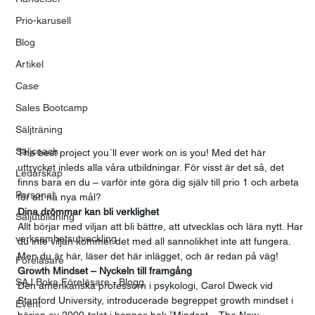
Prio-karusell
Blog
Artikel
Case
Sales Bootcamp
Säljträning
Säljcoach
The best project you´ll ever work on is you! Med det här 
uttrycket inleds alla våra utbildningar. För visst är det så, det 
Ledarskap
finns bara en du – varför inte göra dig själv till prio 1 och arbeta 
Personal
för att nå nya mål? 
Dina drömmar kan bli verklighet
Säljutbildning
Allt börjar med viljan att bli bättre, att utvecklas och lära nytt. Har 
verksamhetsutveckling
du inte viljan kommer det med all sannolikhet inte att fungera. 
Men du är här, läser det här inlägget, och är redan på väg!
Föreläsare
Growth Mindset – Nyckeln till framgång
SAJ Boka Föreläsare - Blogg
Den amerikanska professorn i psykologi, Carol Dweck vid 
Stanford University, introducerade begreppet growth mindset i 
Event