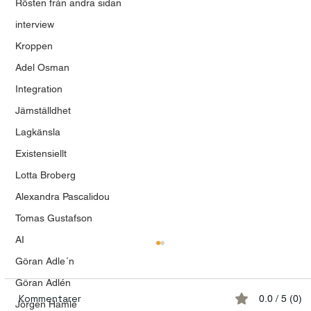
Rösten från andra sidan
interview
Kroppen
Adel Osman
Integration
Jämställdhet
Lagkänsla
Existensiellt
Lotta Broberg
Alexandra Pascalidou
Tomas Gustafson
AI
Göran Adle´n
Göran Adlén
Kommentarer
0.0 / 5 (0)
Jörgen Hamle