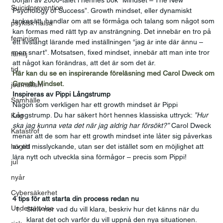
början av 2000-talet i hennes bok ”Mindset – The New 
Suicidprevention
Psychology of Success”. Growth mindset, eller dynamiskt 
tankesätt, handlar om att se förmåga och talang som något som 
psykisk hälsa
kan formas med rätt typ av ansträngning. Det innebär en tro på 
feminism
ett livslångt lärande med inställningen “jag är inte där ännu – 
men snart”. Motsatsen, fixed mindset, innebär att man inte tror 
familj
att något kan förändras, att det är som det är.
tid
Här kan du se en inspirerande föreläsning med Carol Dweck om 
Growth Mindset.
journalism
Inspireras av Pippi Långstrump
Samhälle
Någon som verkligen har ett growth mindset är Pippi 
Långstrump. Du har säkert hört hennes klassiska uttryck: 
”Hur 
Krig
ska jag kunna veta det när jag aldrig har försökt?”
 Carol Dweck 
Katastrof
menar att de som har ett growth mindset inte låter sig påverkas 
högtid
av ett misslyckande, utan ser det istället som en möjlighet att 
lära nytt och utveckla sina förmågor – precis som Pippi!
jul
nyår
Cybersäkerhet
4 tips för att starta din process redan nu
Underrättelse
Skriv ner vad du vill klara, beskriv hur det känns när du 
klarat det och varför du vill uppnå den nya situationen.