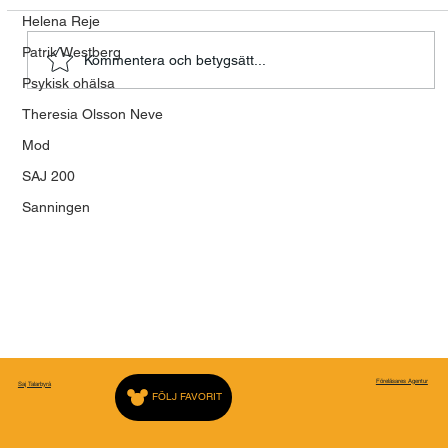
Helena Reje
Patrik Westberg
Kommentera och betygsätt...
Psykisk ohälsa
Theresia Olsson Neve
Så lyckas du med försäljning på
Mod
distans: 6 nycklar för framgång
SAJ 200
Sanningen
Föreläsares Agentur
Saj Talarbyrå
FÖLJ FAVORIT