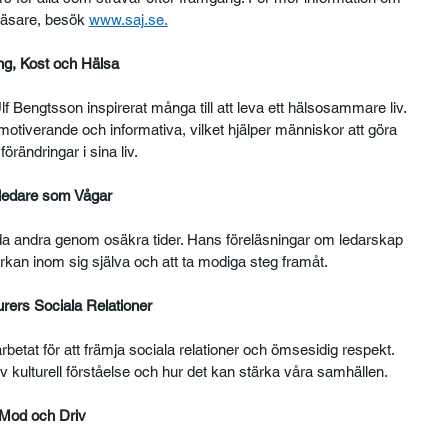
läsare, besök 
www.saj.se.
ng, Kost och Hälsa
 Bengtsson inspirerat många till att leva ett hälsosammare liv. 
otiverande och informativa, vilket hjälper människor att göra 
förändringar i sina liv.
ledare som Vågar
eda andra genom osäkra tider. Hans föreläsningar om ledarskap 
yrkan inom sig själva och att ta modiga steg framåt.
urers Sociala Relationer
arbetat för att främja sociala relationer och ömsesidig respekt. 
 kulturell förståelse och hur det kan stärka våra samhällen.
Mod och Driv