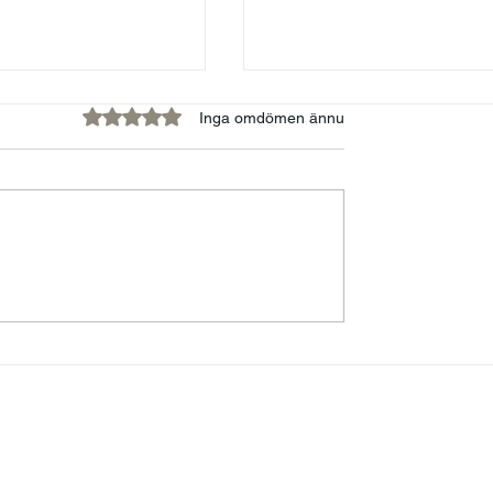
Betygsatt till 0 av 5 stjärnor.
Inga omdömen ännu
kations- och
Swedish Buddha, Visio
apsutmaningar
Föreläsare som Erhåller
märket och en Pyjamas
sin Förmåga att Förme
Kärlek och Meditation