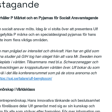
rstagande
rhåller P Märket och en Pyjamas för Socialt Ansvarstagande
socialt ansvar möts. Idag är vi stolta över att presentera Ulf 
igefyllda P märke och en specialdesignad pyjamas för hans 
e inom flera viktiga områden.
en man präglad av intensitet och drivkraft. Han har en glöd som 
ina studier på GIH tog han steget från att vara Mr. Sweden inom 
redjeplats i världen. Tillsammans med bl.a. Schwarzenegger och 
 utvecklingen av kroppskulturen världen över. Ulf bokar du som 
 väl i det lilla konferensrummet som på de stora arenorna och 
ttps://saj.se/talare/ulf-bengtsson/
nörskap i Världsklass
m entreprenörskap. Hans innovativa tänkande och beslutsamhet 
Som föreläsare delar Ulf generöst med sig av sin kunskap och 
surs för alla som strävar efter framgång. För mer information om 