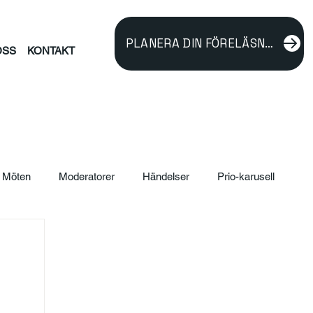
PLANERA DIN FÖRELÄSNING
OSS
KONTAKT
Möten
Moderatorer
Händelser
Prio-karusell
ildning
verksamhetsutveckling
Föreläsare
rnalism