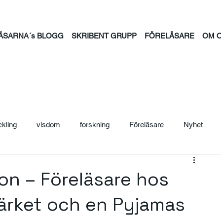
ÄSARNA´s BLOGG
SKRIBENT GRUPP
FÖRELÄSARE
OM 
ckling
visdom
forskning
Föreläsare
Nyhet
ljträning
Säljcoach
Ledarskap
Personal
Säljutb
on – Föreläsare hos
Märket och en Pyjamas
ntion
psykisk hälsa
feminism
familj
tid
jou