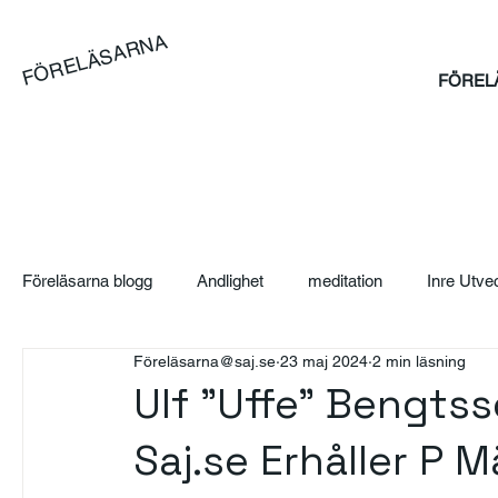
FÖRELÄSARNA
FÖREL
Föreläsarna blogg
Andlighet
meditation
Inre Utve
Föreläsarna@saj.se
23 maj 2024
2 min läsning
Blog
Artikel
Case
Sales Bootcamp
Sä
Ulf "Uffe" Bengtss
Saj.se Erhåller P 
SAJ Boka Föreläsare - Blogg
Event
Suicidpreve