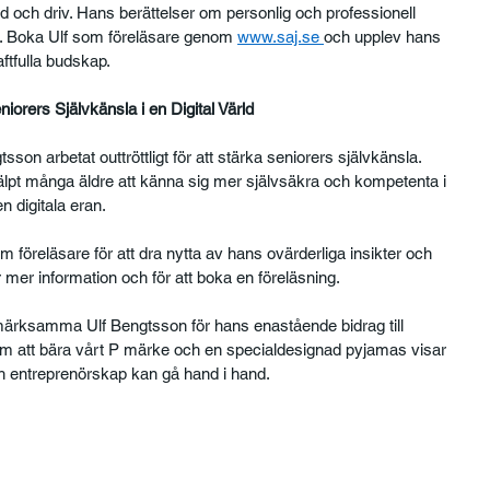
d och driv. Hans berättelser om personlig och professionell 
r. Boka Ulf som föreläsare genom 
www.saj.se 
och upplev hans 
aftfulla budskap.
orers Självkänsla i en Digital Värld
tsson arbetat outtröttligt för att stärka seniorers självkänsla. 
lpt många äldre att känna sig mer självsäkra och kompetenta i 
n digitala eran.
föreläsare för att dra nytta av hans ovärderliga insikter och 
r mer information och för att boka en föreläsning.
ärksamma Ulf Bengtsson för hans enastående bidrag till 
m att bära vårt P märke och en specialdesignad pyjamas visar 
ch entreprenörskap kan gå hand i hand.