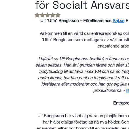
för Socialt Ansva
Betygsatt till NaN av 5 stjärnor.
Ulf "Uffe" Bengtsson – Föreläsare hos 
Saj.se
 E
Välkommen till en värld där entreprenörskap och 
"Uffe" Bengtsson som mottagare av vårt prest
enastående arbet
I hjärtat av Ulf Bengtssons berättelse finner vi 
sällan skådas. Han är i grunden lärare och efter s
bodybuilding till att tävla i sex VM och nå en t
andra ikoner, har han varit en tongivande kraft i
föreläsare eller moderator och han gör sig lika
produktionerna. - 
h
Entrepre
Ulf Bengtsson har visat sig vara en pionjär ino
har hjälpt otaliga företag att nå nya höjder. 
erfarenhet, vilket gör honom till en ovärderlig re