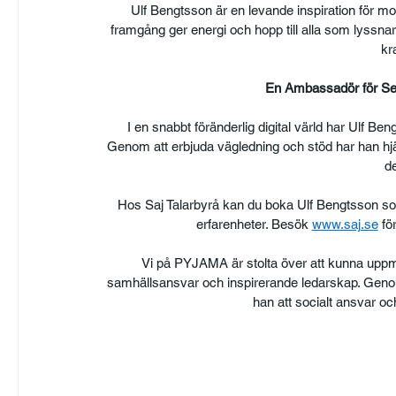
Ulf Bengtsson är en levande inspiration för mo
framgång ger energi och hopp till alla som lyssna
kr
En Ambassadör för Seni
I en snabbt föränderlig digital värld har Ulf Beng
Genom att erbjuda vägledning och stöd har han hjä
de
Hos Saj Talarbyrå kan du boka Ulf Bengtsson som 
erfarenheter. Besök 
www.saj.se
 fö
Vi på PYJAMA är stolta över att kunna uppm
samhällsansvar och inspirerande ledarskap. Geno
han att socialt ansvar o