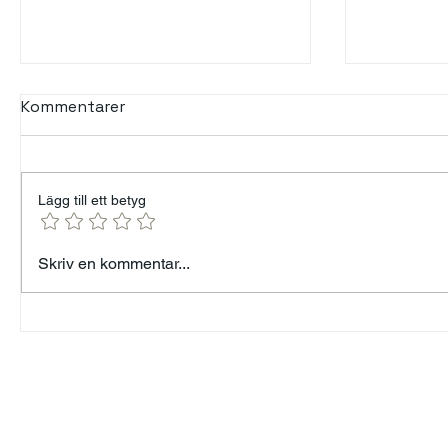
Kommentarer
Lägg till ett betyg
FÖRELÄSARNA - EN
Kommuni
Skriv en kommentar...
PLATTFORM FÖR
ledarsk
MENINGSFULLA
BERÄTTELSER