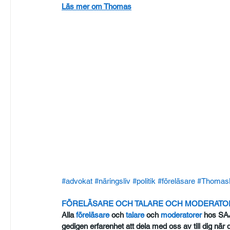
Läs mer om Thomas
#advokat
#näringsliv
#politik
#föreläsare
#Thomas
FÖRELÄSARE OCH TALARE OCH MODERAT
Alla
 föreläsare
 och
 talare
 och
 moderatorer
 hos SA
gedigen erfarenhet att dela med oss av till dig när d