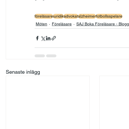
föreläsare
juridik
advokat
alzheimer
fotbollsspelare
Möten
Föreläsare
SAJ Boka Föreläsare - Blog
Senaste inlägg