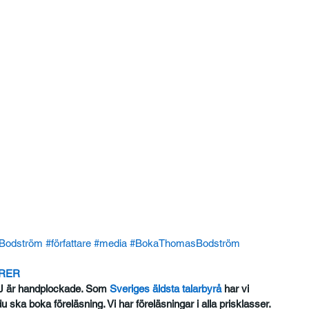
Bodström
#författare
#media
#BokaThomasBodström
ORER
J är handplockade. Som
 Sveriges äldsta talarbyrå
 har vi 
u ska boka föreläsning. Vi har föreläsningar i alla prisklasser.