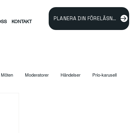
PLANERA DIN FÖRELÄSNING
OSS
KONTAKT
Möten
Moderatorer
Händelser
Prio-karusell
ildning
verksamhetsutveckling
Föreläsare
rnalism