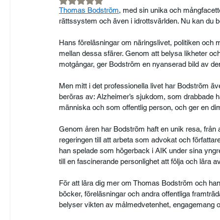
Thomas Bodström
, med sin unika och mångfacettera
rättssystem och även i idrottsvärlden. Nu kan du 
Hans föreläsningar om näringslivet, politiken och
mellan dessa sfärer. Genom att belysa likheter oc
motgångar, ger Bodström en nyanserad bild av den v
Men mitt i det professionella livet har Bodström ä
beröras av: Alzheimer’s sjukdom, som drabbade 
människa och som offentlig person, och ger en dim
Genom åren har Bodström haft en unik resa, från a
regeringen till att arbeta som advokat och författar
han spelade som högerback i AIK under sina yngr
till en fascinerande personlighet att följa och lära av
För att lära dig mer om Thomas Bodström och hans
böcker, föreläsningar och andra offentliga framträ
belyser vikten av målmedvetenhet, engagemang och 