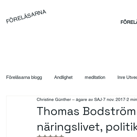
FÖRELÄSARNA
FÖREL
Föreläsarna blogg
Andlighet
meditation
Inre Utve
Christine Günther – ägare av SAJ
7 nov. 2017
2 min
Blog
Artikel
Case
Sales Bootcamp
Sä
Thomas Bodström 
näringslivet, polit
SAJ Boka Föreläsare - Blogg
Event
Suicidpreve
Betygsatt till NaN av 5 stjärnor.