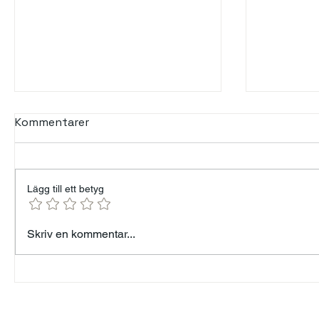
Kommentarer
Lägg till ett betyg
Min års resa — från 96 kg
Talande 
Skriv en kommentar...
till målet 82 kg - Känner
tystnad
mig som Forrest Gump