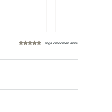
Betygsatt till 0 av 5 stjärnor.
Inga omdömen ännu
kvinnor och
FÖRELÄSARNA - EN
ens tyranni
PLATTFORM FÖR
MENINGSFULLA
BERÄTTELSER