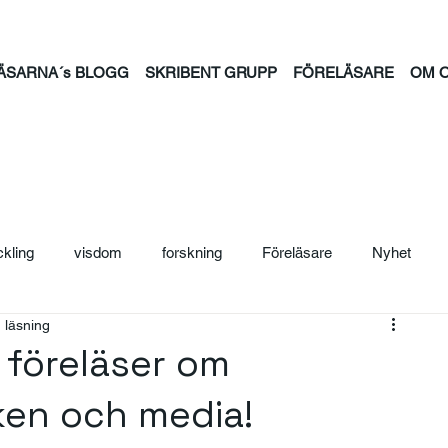
ÄSARNA´s BLOGG
SKRIBENT GRUPP
FÖRELÄSARE
OM 
ckling
visdom
forskning
Föreläsare
Nyhet
 läsning
ljträning
Säljcoach
Ledarskap
Personal
Säljutb
föreläser om
iken och media!
ntion
psykisk hälsa
feminism
familj
tid
jou