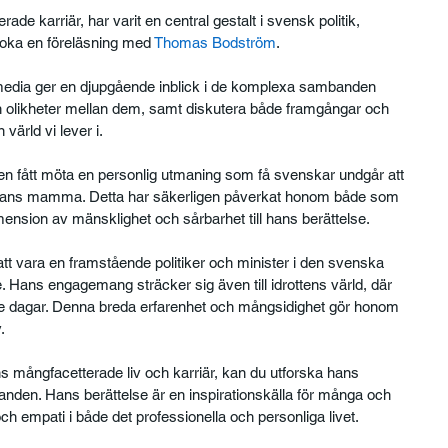
de karriär, har varit en central gestalt i svensk politik, 
boka en föreläsning med 
Thomas Bodström
. 
 media ger en djupgående inblick i de komplexa sambanden 
h olikheter mellan dem, samt diskutera både framgångar och 
ärld vi lever i.
ven fått möta en personlig utmaning som få svenskar undgår att 
hans mamma. Detta har säkerligen påverkat honom både som 
ension av mänsklighet och sårbarhet till hans berättelse.
tt vara en framstående politiker och minister i den svenska 
e. Hans engagemang sträcker sig även till idrottens värld, där 
e dagar. Denna breda erfarenhet och mångsidighet gör honom 
.
 mångfacetterade liv och karriär, kan du utforska hans 
danden. Hans berättelse är en inspirationskälla för många och 
empati i både det professionella och personliga livet.