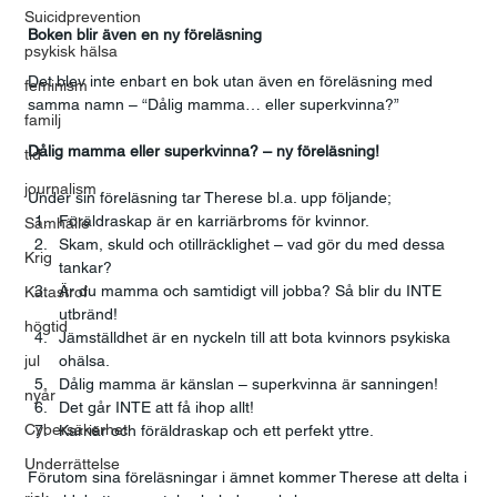
Suicidprevention
Boken blir även en ny föreläsning
psykisk hälsa
Det blev inte enbart en bok utan även en föreläsning med 
feminism
samma namn – “Dålig mamma… eller superkvinna?”
familj
Dålig mamma eller superkvinna? – ny föreläsning!
tid
journalism
Under sin föreläsning tar Therese bl.a. upp följande;
Föräldraskap är en karriärbroms för kvinnor.
Samhälle
Skam, skuld och otillräcklighet – vad gör du med dessa 
Krig
tankar?
Är du mamma och samtidigt vill jobba? Så blir du INTE 
Katastrof
utbränd!
högtid
Jämställdhet är en nyckeln till att bota kvinnors psykiska 
jul
ohälsa.
Dålig mamma är känslan – superkvinna är sanningen!
nyår
Det går INTE att få ihop allt!
Cybersäkerhet
Karriär och föräldraskap och ett perfekt yttre.
Underrättelse
Förutom sina föreläsningar i ämnet kommer Therese att delta i 