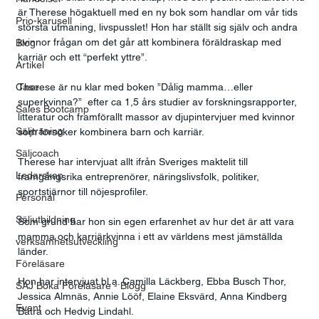
är Therese högaktuell med en ny bok som handlar om vår tids 
Prio-karusell
största utmaning, livspusslet! Hon har ställt sig själv och andra 
kvinnor frågan om det går att kombinera föräldraskap med 
Blog
karriär och ett “perfekt yttre”.
Artikel
Case
Therese är nu klar med boken ”Dålig mamma…eller 
superkvinna?”  efter ca 1,5 års studier av forskningsrapporter, 
Sales Bootcamp
litteratur och framförallt massor av djupintervjuer med kvinnor 
Säljträning
som försöker kombinera barn och karriär.
Säljcoach
Therese har intervjuat allt ifrån Sveriges maktelit till 
Ledarskap
framgångsrika entreprenörer, näringslivsfolk, politiker, 
sportstjärnor till nöjesprofiler.
Personal
Säljutbildning
Som grund har hon sin egen erfarenhet av hur det är att vara 
mamma och karriärkvinna i ett av världens mest jämställda 
verksamhetsutveckling
länder.
Föreläsare
Hon har intervjuat bl.a. Camilla Läckberg, Ebba Busch Thor, 
SAJ Boka Föreläsare - Blogg
Jessica Almnäs, Annie Lööf, Elaine Eksvärd, Anna Kindberg 
Event
Batra och Hedvig Lindahl.