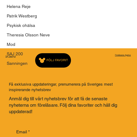
Helena Reje
Patrik Westberg
Psykisk ohälsa
Theresia Olsson Neve
Mod
SAJ 200
Föreläsares Agentur
Saj Talarbyrå
FÖLJ FAVORIT
Sanningen
Få exklusiva uppdateringar, prenumerera på Sveriges mest
inspirerande nyhetsbrev
Anmäl dig till vårt nyhetsbrev för att få de senaste
nyheterna om föreläsare. Följ dina favoriter och håll dig
uppdaterad!
Email
*