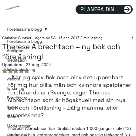
FÖRELÄSARNA
PLANERA DIN FÖRELÄSNING
Föreläsarna blogg
Christine Günther – ägare av SAJ
15 dec. 2017
2 min läsning
Föreläsarna blogg
Therese Albrechtson – ny bok och
Andlighet
föreläsning!
meditation
Uppdaterat:
27 aug. 2024
Inre Utveckling
Betygsatt till NaN av 5 stjärnor.
– När jag själv fick barn blev det uppenbart 
visdom
för mig hur olika män och kvinnors spelplaner 
forskning
fortfarande är i Sverige, säger Therese 
Föreläsare
Albrechtson som är högaktuell med sin nya 
bok och föreläsning – Dålig mamma…eller 
Nyhet
superkvinna?
Möten
Moderatorer
Therese Albrechtson har föreläst nästan 1 000 gånger i tolv (12) 
länder om bl.a. entreprenörskap, mod och positivt tänkande! Nu 
Händelser