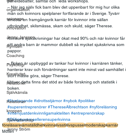
risk
paneldebatter, samtal och  leda workshops.
– När jag själv fick barn blev det uppenbart för mig hur olika 
organisation
män och kvinnors spelplaner fortfarande är i Sverige. Tyvärr 
spionage
innebär en framgångsrik karriär för kvinnor inte sällan 
utbrändhet, skilsmässa, skam och skuld, säger Therese.
innovation
Jenny Jansson
Kvinnors sjukskrivningar har ökat med 90% och när kvinnor får 
sitt andra barn är mammor dubbelt så mycket sjukskrivna som 
Rymden
pappor.
Coaching
– Boken är uppbyggd av tankar hur kvinnor i karriären tänker, 
Psykologi
hanterar krav och förväntningar samt inte minst vad samhället i 
Kreativitet
stort måste göra, säger Therese.
Utöver detta finns det stöd av både forskning och statistik i 
Relationer
boken.
Självkänsla
#företagande
#idrottsstjärnor
#nybok
#politiker
Relationer
#superentreprenörer
#ThereseAlbrechtson
#nyföreläsning
kroppen
#intervjuatdenkvinnligamakteliten
#entreprenörskap
#Dåligmammaellerensuperkvinna
Självledarskap
föreläsare
jämställdhet
kvinna
livsstil
livspussel
moderskap
karriär
Jenny Ström
Möten