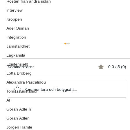
Rösten från andra sidan
interview
Kroppen
Adel Osman
Integration
Jämställdhet
Lagkänsla
Existensiellt
Kommentarer
0.0 / 5 (0)
Lotta Broberg
Alexandra Pascalidou
Kommentera och betygsätt...
Tomas Gustafson
AI
Göran Adle´n
Talande kvinnor och tystnadens
tyranni
Göran Adlén
Jörgen Hamle