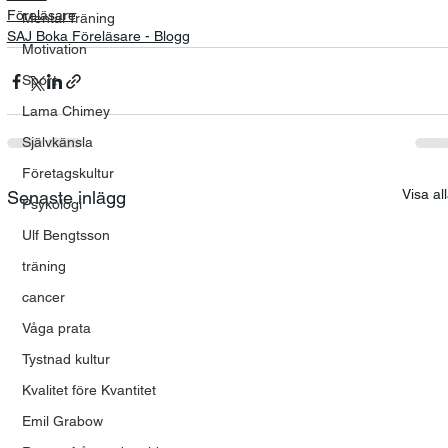
Föreläsare
Mental Träning
SAJ Boka Föreläsare - Blogg
Motivation
Sport
Lama Chimey
Självkänsla
Företagskultur
Visa al
Senaste inlägg
Psykologi
Ulf Bengtsson
träning
cancer
Våga prata
Tystnad kultur
Kvalitet före Kvantitet
Emil Grabow