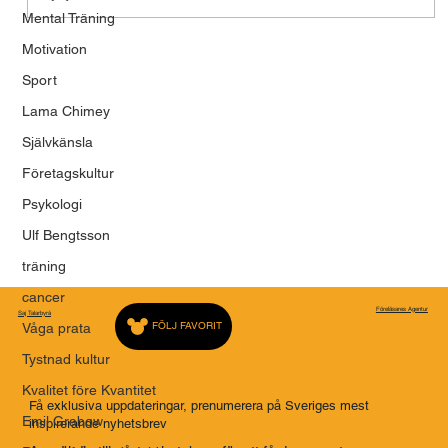
Modet att våga vara mänsklig
Mental Träning
Motivation
Sport
Lama Chimey
Självkänsla
Företagskultur
Psykologi
Ulf Bengtsson
träning
cancer
Föreläsares Agentur
Saj Talarbyrå
FÖLJ FAVORIT
Våga prata
Tystnad kultur
Kvalitet före Kvantitet
Få exklusiva uppdateringar, prenumerera på Sveriges mest
Emil Grabow
inspirerande nyhetsbrev