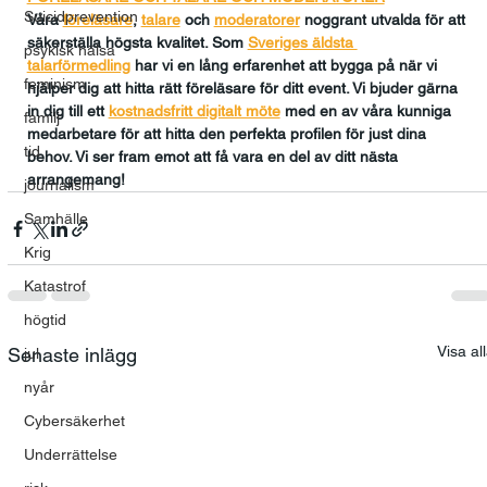
Suicidprevention
Våra 
föreläsare
, 
talare
och
moderatorer
 noggrant utvalda för att 
säkerställa högsta kvalitet. Som 
Sveriges äldsta 
psykisk hälsa
talarförmedling
har vi en lång erfarenhet att bygga på när vi 
feminism
hjälper dig att hitta rätt föreläsare för ditt event. Vi bjuder gärna 
in dig till ett 
kostnadsfritt digitalt möte
med en av våra kunniga 
familj
medarbetare för att hitta den perfekta profilen för just dina 
tid
behov. Vi ser fram emot att få vara en del av ditt nästa 
arrangemang!
journalism
Samhälle
Krig
Katastrof
högtid
Visa al
Senaste inlägg
jul
nyår
Cybersäkerhet
Underrättelse