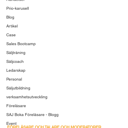
Prio-karusell
Blog
Artikel
Case
Sales Bootcamp
Säljträning
Säljcoach
Ledarskap
Personal
Säljutbildning
verksamhetsutveckling
Föreläsare
SAJ Boka Föreläsare - Blogg
Event
FÖRELÄSARE OCH TALARE OCH MODERATORER