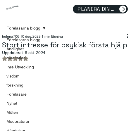
FÖRELÄSARNA
PLANERA DIN FÖRELÄSNING
Föreläsarna blogg
helena706
10 dec. 2023
1 min läsning
Föreläsarna blogg
Stort intresse för psykisk första hjälp
Andlighet
Uppdaterat:
6 okt. 2024
meditation
Betygsatt till NaN av 5 stjärnor.
Inre Utveckling
visdom
forskning
Föreläsare
Nyhet
Möten
Moderatorer
Händelser