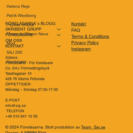
Helena Reje
Patrik Westberg
FÖRELÄSARNA´s BLOGG
Kontakt
Psykisk ohälsa
SKRIBENT GRUPP
FAQ
Theresia Olsson Neve
FÖRELÄSARE
Terms & Conditions
OM OSS
Privacy Policy
Mod
KONTAKT
Instagram
SAJ 200
Adress:
Sanningen
Föreläsarna - För föreläsare
Co..SAJ Förmedlingsbyrå
Talattagatan 10
426 76 Västra Frölunda
ÖPPETTIDER:
Måndag – Söndag 07:00-17:00
E-POST
info@saj.se
TELEFON
+46 010 641 10 56
© 2024 Föreläsarna. Stolt produktion av
Team Saj.se
.
Design: A MBPM Flick