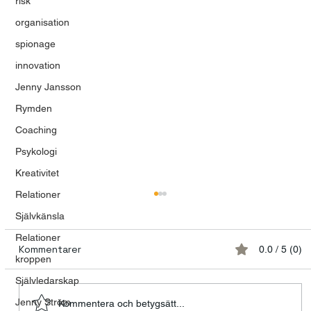
risk
organisation
spionage
innovation
Jenny Jansson
Rymden
Coaching
Psykologi
Kreativitet
Relationer
Självkänsla
Relationer
Kommentarer
0.0 / 5 (0)
kroppen
Självledarskap
Jenny Ström
Kommentera och betygsätt...