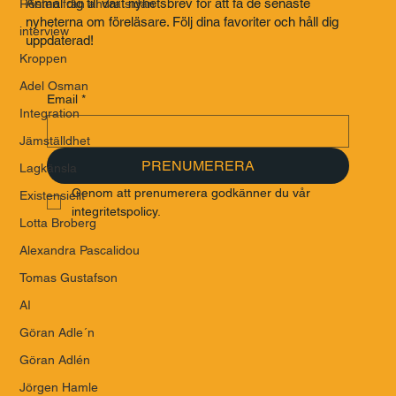
Anmäl dig till vårt nyhetsbrev för att få de senaste
Rösten från andra sidan
nyheterna om föreläsare. Följ dina favoriter och håll dig
interview
uppdaterad!
Kroppen
Adel Osman
Email
*
Integration
Jämställdhet
PRENUMERERA
Lagkänsla
Genom att prenumerera godkänner du vår 
Existensiellt
integritetspolicy.
Lotta Broberg
Alexandra Pascalidou
Tomas Gustafson
AI
Göran Adle´n
Göran Adlén
Jörgen Hamle