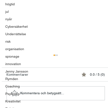
högtid
jul
nyår
Cybersäkerhet
Underrättelse
risk
organisation
spionage
innovation
Jenny Jansson
Kommentarer
0.0 / 5 (0)
Rymden
Coaching
Kommentera och betygsätt...
Psykologi
Kreativitet