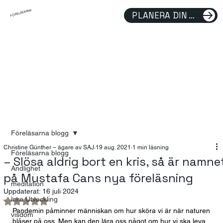
FÖRELÄSARNA
PLANERA DIN FÖRELÄSNING
Föreläsarna blogg
Christine Günther – ägare av SAJ
19 aug. 2021
1 min läsning
Föreläsarna blogg
– Slösa aldrig bort en kris, så är namne
Andlighet
på Mustafa Cans nya föreläsning
meditation
Uppdaterat:
16 juli 2024
Inre Utveckling
Betygsatt till NaN av 5 stjärnor.
Pandemin påminner människan om hur sköra vi är när naturen 
visdom
blåser på oss. Men kan den lära oss något om hur vi ska leva 