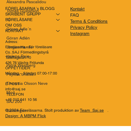
Alexandra Pascalidou
FÖRELÄSARNA´s BLOGG
Kontakt
Tomas Gustafson
SKRIBENT GRUPP
FAQ
FÖRELÄSARE
AI
Terms & Conditions
OM OSS
Privacy Policy
Göran Adle´n
KONTAKT
Instagram
Göran Adlén
Adress:
Jörgen Hamle
Föreläsarna - För föreläsare
Co..SAJ Förmedlingsbyrå
Helena Reje
Talattagatan 10
426 76 Västra Frölunda
Patrik Westberg
ÖPPETTIDER:
Måndag – Söndag 07:00-17:00
Psykisk ohälsa
Theresia Olsson Neve
E-POST
info@saj.se
Mod
TELEFON
+46 010 641 10 56
SAJ 200
© 2024 Föreläsarna. Stolt produktion av
Team Saj.se
.
Sanningen
Design: A MBPM Flick