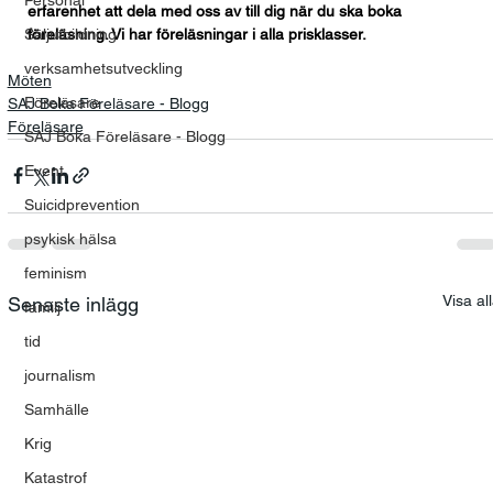
erfarenhet att dela med oss av till dig när du ska boka 
Säljutbildning
föreläsning. Vi har föreläsningar i alla prisklasser.
verksamhetsutveckling
Möten
Föreläsare
SAJ Boka Föreläsare - Blogg
Föreläsare
SAJ Boka Föreläsare - Blogg
Event
Suicidprevention
psykisk hälsa
feminism
Visa al
Senaste inlägg
familj
tid
journalism
Samhälle
Krig
Katastrof