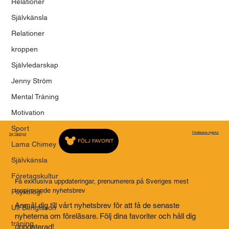
Relationer
FÖRELÄSARNA - EN PLATTFORM FÖR
MENINGSFULLA BERÄTTELSER
Självkänsla
Relationer
kroppen
Självledarskap
Jenny Ström
Mental Träning
Motivation
Sport
Föreläsares Agentur
Saj Talarbyrå
FÖLJ FAVORIT
Lama Chimey
Självkänsla
Företagskultur
Få exklusiva uppdateringar, prenumerera på Sveriges mest
inspirerande nyhetsbrev
Psykologi
Anmäl dig till vårt nyhetsbrev för att få de senaste
Ulf Bengtsson
nyheterna om föreläsare. Följ dina favoriter och håll dig
träning
uppdaterad!