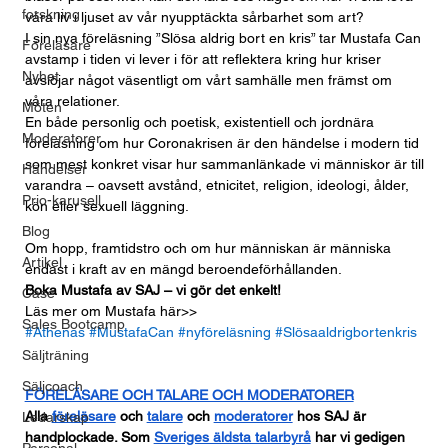
forskning
våra liv i ljuset av vår nyupptäckta sårbarhet som art?
I sin nya föreläsning ”Slösa aldrig bort en kris” tar Mustafa Can 
Föreläsare
avstamp i tiden vi lever i för att reflektera kring hur kriser 
Nyhet
avslöjar något väsentligt om vårt samhälle men främst om 
våra relationer.
Möten
En både personlig och poetisk, existentiell och jordnära 
Moderatorer
föreläsning om hur Coronakrisen är den händelse i modern tid 
som mest konkret visar hur sammanlänkade vi människor är till 
Händelser
varandra – oavsett avstånd, etnicitet, religion, ideologi, ålder, 
Prio-karusell
kön eller sexuell läggning.
Blog
Om hopp, framtidstro och om hur människan är människa 
Artikel
endast i kraft av en mängd beroendeförhållanden.
Boka Mustafa av SAJ – vi gör det enkelt!
Case
Läs mer om Mustafa 
här>>
Sales Bootcamp
#Athenas
#MustafaCan
#nyföreläsning
#Slösaaldrigbortenkris
Säljträning
Säljcoach
FÖRELÄSARE OCH TALARE OCH MODERATORER
Alla
föreläsare
 och
talare
 och
moderatorer
 hos SAJ är 
Ledarskap
handplockade. Som
Sveriges äldsta talarbyrå
 har vi gedigen 
Personal