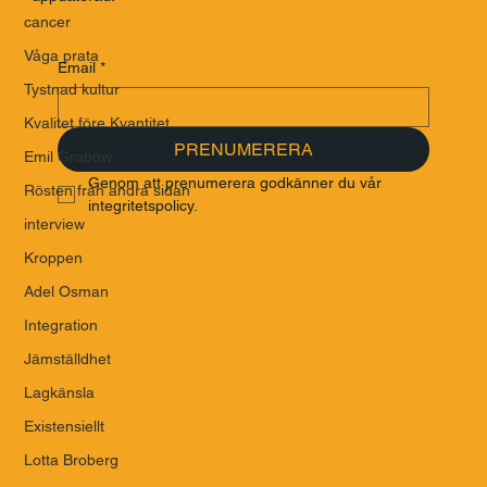
cancer
Våga prata
Email
*
Tystnad kultur
Kvalitet före Kvantitet
PRENUMERERA
Emil Grabow
Genom att prenumerera godkänner du vår 
Rösten från andra sidan
integritetspolicy.
interview
Kroppen
Adel Osman
Integration
Jämställdhet
Lagkänsla
Existensiellt
Lotta Broberg