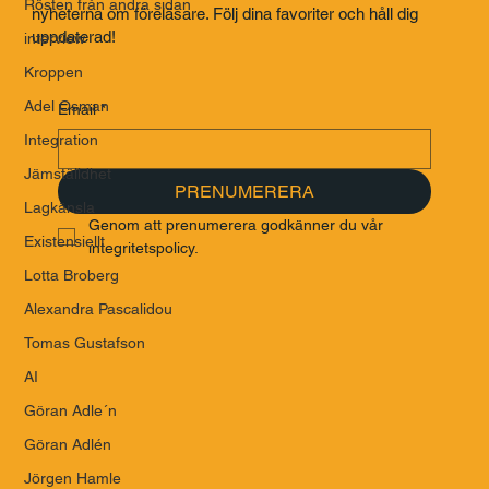
Rösten från andra sidan
nyheterna om föreläsare. Följ dina favoriter och håll dig
uppdaterad!
interview
Kroppen
Adel Osman
Email
*
Integration
Jämställdhet
PRENUMERERA
Lagkänsla
Genom att prenumerera godkänner du vår 
Existensiellt
integritetspolicy.
Lotta Broberg
Alexandra Pascalidou
Tomas Gustafson
AI
Göran Adle´n
Göran Adlén
Jörgen Hamle