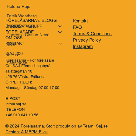
Helena Reje
Patrik Westberg
FÖRELÄSARNA´s BLOGG
Kontakt
Psykisk ohälsa
SKRIBENT GRUPP
FAQ
FÖRELÄSARE
Terms & Conditions
Theresia Olsson Neve
OM OSS
Privacy Policy
KONTAKT
Mod
Instagram
SAJ 200
Adress:
Föreläsarna - För föreläsare
Sanningen
Co..SAJ Förmedlingsbyrå
Talattagatan 10
426 76 Västra Frölunda
ÖPPETTIDER:
Måndag – Söndag 07:00-17:00
E-POST
info@saj.se
TELEFON
+46 010 641 10 56
© 2024 Föreläsarna. Stolt produktion av
Team Saj.se
.
Design: A MBPM Flick