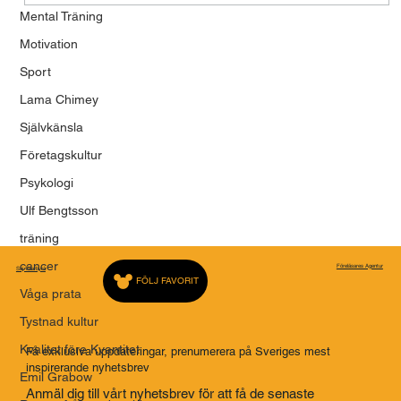
Mental Träning
FÖRELÄSARNA - EN PLATTFORM FÖR
Motivation
MENINGSFULLA BERÄTTELSER
Sport
Lama Chimey
Självkänsla
Företagskultur
Psykologi
Ulf Bengtsson
träning
cancer
Föreläsares Agentur
Saj Talarbyrå
FÖLJ FAVORIT
Våga prata
Tystnad kultur
Kvalitet före Kvantitet
Få exklusiva uppdateringar, prenumerera på Sveriges mest
inspirerande nyhetsbrev
Emil Grabow
Anmäl dig till vårt nyhetsbrev för att få de senaste