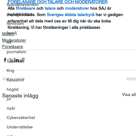
FÖRELÄSARE OCH TALARE OCH MODERATORER
Suicidprevention
Alla
 föreläsare
 och
 talare
 och
 moderatorer
 hos SAJ är 
psykisk hälsa
handplockade. Som
 Sveriges äldsta talarbyrå
 har vi gedigen 
erfarenhet att dela med oss av till dig när du ska boka 
feminism
föreläsning. Vi har föreläsningar i alla prisklasser.
familj
Möten
Moderatorer
tid
Föreläsare
journalism
Samhälle
Krig
Katastrof
högtid
Visa al
Senaste inlägg
jul
nyår
Cybersäkerhet
Underrättelse