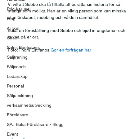
Vi vill att Sebbe ska få tillfälle att berätta sin historia för så 
Prio-karusell
många som möjligt. Han är en viktig person som kan minska 
utanförskapet, mobbing och våldet i samhället.
Blog
Artikel
Boka en föreställning med Sebbe och bjud in ungdomar och 
vuxna på er ort.
Case
Sales Bootcamp
Foto: Thom Estifanos
 Gör en förfrågan här 
Säljträning
Säljcoach
Ledarskap
Personal
Säljutbildning
verksamhetsutveckling
Föreläsare
SAJ Boka Föreläsare - Blogg
Event