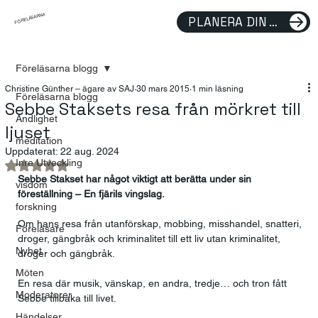
FÖRELÄSARNA
PLANERA DIN FÖRELÄSNING
Föreläsarna blogg
Christine Günther – ägare av SAJ
30 mars 2015
1 min läsning
Föreläsarna blogg
Sebbe Staksets resa från mörkret till
Andlighet
ljuset
meditation
Uppdaterat:
22 aug. 2024
Inre Utveckling
Betygsatt till NaN av 5 stjärnor.
Sebbe Stakset har något viktigt att berätta under sin 
visdom
föreställning – En fjärils vingslag. 
forskning
Om hans resa från utanförskap, mobbing, misshandel, snatteri, 
Föreläsare
droger, gängbråk och kriminalitet till ett liv utan kriminalitet, 
Nyhet
droger och gängbråk.
Möten
En resa där musik, vänskap, en andra, tredje… och tron fått 
Moderatorer
Sebbe tillbaka till livet.
Händelser