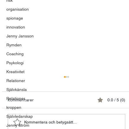
risk
organisation
spionage
innovation
Jenny Jansson
Rymden
Coaching
Psykologi
Kreativitet
Relationer
Självkänsla
Relationer
Kommentarer
0.0 / 5 (0)
kroppen
Självledarskap
Kommentera och betygsätt...
Jenny Ström