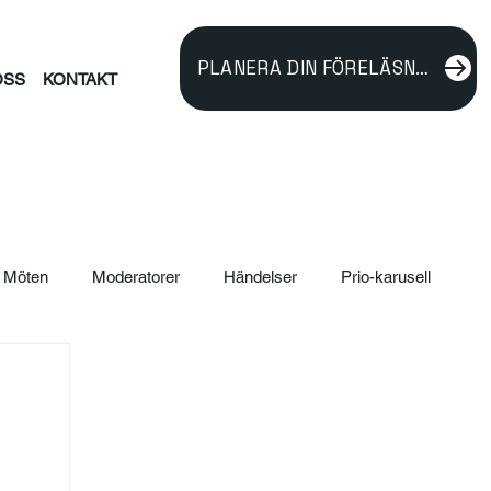
PLANERA DIN FÖRELÄSNING
OSS
KONTAKT
Möten
Moderatorer
Händelser
Prio-karusell
ildning
verksamhetsutveckling
Föreläsare
rnalism