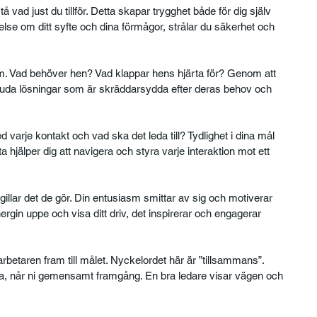
å vad just du tillför. Detta skapar trygghet både för dig själv 
lse om ditt syfte och dina förmågor, strålar du säkerhet och 
um. Vad behöver hen? Vad klappar hens hjärta för? Genom att 
juda lösningar som är skräddarsydda efter deras behov och 
 varje kontakt och vad ska det leda till? Tydlighet i dina mål 
a hjälper dig att navigera och styra varje interaktion mot ett 
illar det de gör. Din entusiasm smittar av sig och motiverar 
rgin uppe och visa ditt driv, det inspirerar och engagerar 
betaren fram till målet. Nyckelordet här är ”tillsammans”. 
a, når ni gemensamt framgång. En bra ledare visar vägen och 