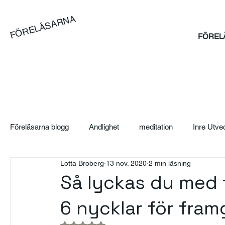
FÖRELÄSARNA
FÖREL
Föreläsarna blogg
Andlighet
meditation
Inre Utve
Lotta Broberg
13 nov. 2020
2 min läsning
Blog
Artikel
Case
Sales Bootcamp
Sä
Så lyckas du med f
6 nycklar för fra
SAJ Boka Föreläsare - Blogg
Event
Suicidpreve
Betygsatt till NaN av 5 stjärnor.