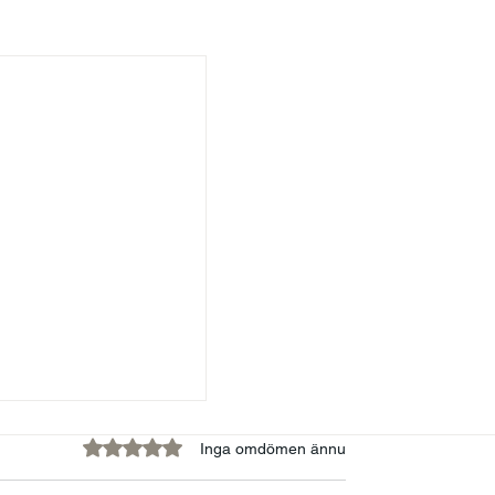
Betygsatt till 0 av 5 stjärnor.
Inga omdömen ännu