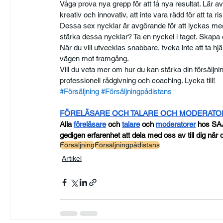
Våga prova nya grepp för att få nya resultat. Lär 
kreativ och innovativ, att inte vara rädd för att ta ris
Dessa sex nycklar är avgörande för att lyckas med d
stärka dessa nycklar? Ta en nyckel i taget. Skapa en 
När du vill utvecklas snabbare, tveka inte att ta hj
vägen mot framgång.
Vill du veta mer om hur du kan stärka din försäljn
professionell rådgivning och coaching. Lycka till!    
#Försäljning
#Försäljningpådistans
FÖRELÄSARE OCH TALARE OCH MODERAT
Alla
föreläsare
 och
talare
 och
moderatorer
 hos SA
gedigen erfarenhet att dela med oss av till dig när d
Försäljning
Försäljningpådistans
Artikel