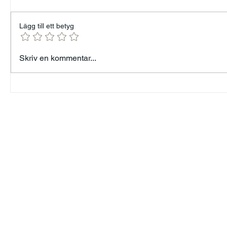
Lägg till ett betyg
Väck din inre Pippi
Lyckas m
Skriv en kommentar...
Långstrump!
Arbetsf
Lotta Br