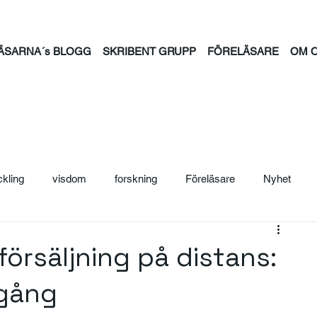
ÄSARNA´s BLOGG
SKRIBENT GRUPP
FÖRELÄSARE
OM 
ckling
visdom
forskning
Föreläsare
Nyhet
ljträning
Säljcoach
Ledarskap
Personal
Säljutb
örsäljning på distans:
mgång
ntion
psykisk hälsa
feminism
familj
tid
jou