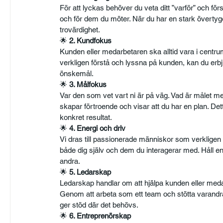
För att lyckas behöver du veta ditt ”varför” och först
och för dem du möter. När du har en stark övertyge
trovärdighet.
🌟 
2. Kundfokus
Kunden eller medarbetaren ska alltid vara i centr
verkligen förstå och lyssna på kunden, kan du erb
önskemål.
🌟
 3. Målfokus
Var den som vet vart ni är på väg. Vad är målet med
skapar förtroende och visar att du har en plan. Dett
konkret resultat.
🌟
 4. Energi och driv
Vi dras till passionerade människor som verkligen g
både dig själv och dem du interagerar med. Håll ene
andra.
🌟
 5. Ledarskap
Ledarskap handlar om att hjälpa kunden eller medar
Genom att arbeta som ett team och stötta varandr
ger stöd där det behövs.
🌟
 6. Entreprenörskap