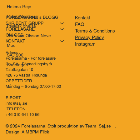
Helena Reje
Patrik Westberg
FÖRELÄSARNA´s BLOGG
Kontakt
SKRIBENT GRUPP
FAQ
Psykisk ohälsa
FÖRELÄSARE
Terms & Conditions
OM OSS
Theresia Olsson Neve
Privacy Policy
KONTAKT
Instagram
Mod
Adress:
SAJ 200
Föreläsarna - För föreläsare
Co..SAJ Förmedlingsbyrå
Sanningen
Talattagatan 10
426 76 Västra Frölunda
ÖPPETTIDER:
Måndag – Söndag 07:00-17:00
E-POST
info@saj.se
TELEFON
+46 010 641 10 56
© 2024 Föreläsarna. Stolt produktion av
Team Saj.se
.
Design: A MBPM Flick