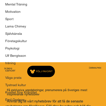
Mental Träning
Motivation
Sport
Lama Chimey
Självkänsla
Företagskultur
Psykologi
Ulf Bengtsson
träning
Föreläsares Agentur
Saj Talarbyrå
cancer
FÖLJ FAVORIT
Våga prata
Tystnad kultur
Få exklusiva uppdateringar, prenumerera på Sveriges mest
Kvalitet före Kvantitet
inspirerande nyhetsbrev
Emil Grabow
Anmäl dig till vårt nyhetsbrev för att få de senaste