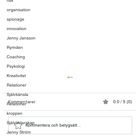
risk
organisation
spionage
innovation
Jenny Jansson
Rymden
Coaching
Psykologi
Kreativitet
Relationer
Självkänsla
Kommentarer
0.0 / 5 (0)
Relationer
kroppen
Självledarskap
Kommentera och betygsätt...
Jenny Ström
Modet att våga vara mänsklig