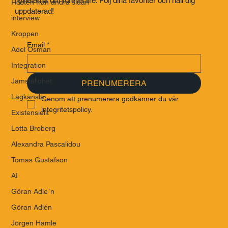
nyheterna om föreläsare. Följ dina favoriter och håll dig
Rösten från andra sidan
uppdaterad!
interview
Kroppen
Email
*
Adel Osman
Integration
Jämställdhet
PRENUMERERA
Lagkänsla
Genom att prenumerera godkänner du vår 
integritetspolicy.
Existensiellt
Lotta Broberg
Alexandra Pascalidou
Tomas Gustafson
AI
Göran Adle´n
Göran Adlén
Jörgen Hamle