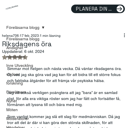
FÖRELÄSARNA
PLANERA DIN FÖRELÄSNING
Föreläsarna blogg
helena706
17 feb. 2023
1 min läsning
Föreläsarna blogg
Riksdagens öra
Andlighet
Uppdaterat:
6 okt. 2024
meditation
Betygsatt till NaN av 5 stjärnor.
Inre Utveckling
Simmar mot helgen och nästa vecka. Då väntar riksdagens öra. 
visdom
Oj, vad jag ska göra vad jag kan för att bidra till ett större fokus 
och faktiska åtgärder för att främja vår psykiska hälsa.  
forskning
Föreläsare
Jag vill också verkligen poängtera att jag ”bara” är en samlad 
röst, för alla era viktiga röster som jag har fått och fortsätter få, 
Nyhet
förmånen att lyssna till och bära med mig.  
Möten
Som vanligt kommer jag slå ett slag för medmänniskan. Då jag 
Moderatorer
tror att det är där vi kan göra den största skillnaden, för att 
Händelser