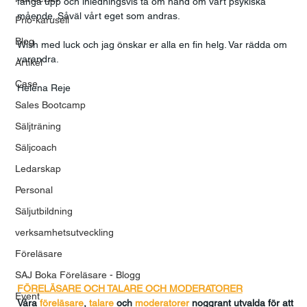
fånga upp och inledningsvis ta om hand om vårt psykiska 
mående. Såväl vårt eget som andras.  
Prio-karusell
Blog
Wish med luck och jag önskar er alla en fin helg. Var rädda om 
varandra.  
Artikel
Case
Helena Reje
Sales Bootcamp
Säljträning
Säljcoach
Ledarskap
Personal
Säljutbildning
verksamhetsutveckling
Föreläsare
SAJ Boka Föreläsare - Blogg
FÖRELÄSARE OCH TALARE OCH MODERATORER
Event
Våra 
föreläsare
, 
talare
och
moderatorer
 noggrant utvalda för att 