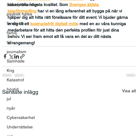
säkerställa högsta kvalitet. Som 
Sveriges äldsta 
Suicidprevention
talarförmedling
har vi en lång erfarenhet att bygga på när vi 
psykisk hälsa
hjälper dig att hitta rätt föreläsare för ditt event. Vi bjuder gärna 
feminism
in dig till ett 
kostnadsfritt digitalt möte
med en av våra kunniga 
medarbetare för att hitta den perfekta profilen för just dina 
familj
behov. Vi ser fram emot att få vara en del av ditt nästa 
tid
arrangemang!
journalism
Samhälle
Krig
Katastrof
högtid
Visa al
Senaste inlägg
jul
nyår
Cybersäkerhet
Underrättelse