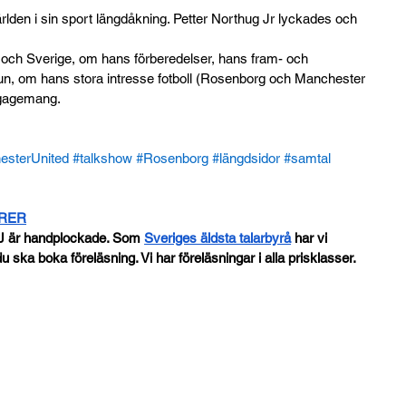
 världen i sin sport längdåkning. Petter Northug Jr lyckades och 
 och Sverige, om hans förberedelser, hans fram- och 
un, om hans stora intresse fotboll (Rosenborg och Manchester 
ngagemang.
esterUnited
#talkshow
#Rosenborg
#längdsidor
#samtal
ORER
J är handplockade. Som
Sveriges äldsta talarbyrå
 har vi 
u ska boka föreläsning. Vi har föreläsningar i alla prisklasser.