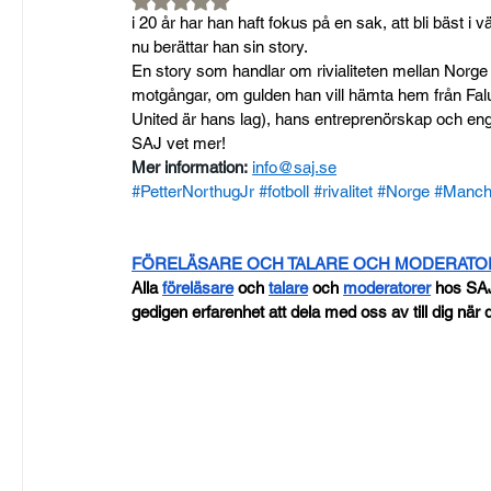
i 20 år har han haft fokus på en sak, att bli bäst i
nu berättar han sin story.
En story som handlar om rivialiteten mellan Norge
motgångar, om gulden han vill hämta hem från Fal
United är hans lag), hans entreprenörskap och e
SAJ vet mer!
Mer information:
info@saj.se
#PetterNorthugJr
#fotboll
#rivalitet
#Norge
#Manch
FÖRELÄSARE OCH TALARE OCH MODERAT
Alla
föreläsare
 och
talare
 och
moderatorer
 hos SA
gedigen erfarenhet att dela med oss av till dig när d