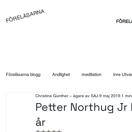
FÖRELÄSARNA
FÖREL
Föreläsarna blogg
Andlighet
meditation
Inre Utve
Christine Günther – ägare av SAJ
9 maj 2019
1 min
Blog
Artikel
Case
Sales Bootcamp
Sä
Petter Northug Jr
år
SAJ Boka Föreläsare - Blogg
Event
Suicidpreve
Betygsatt till NaN av 5 stjärnor.