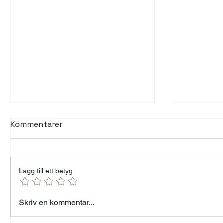
Kommentarer
Lägg till ett betyg
Min års resa — från 96 kg
Talande 
Skriv en kommentar...
till målet 82 kg - Känner
tystnad