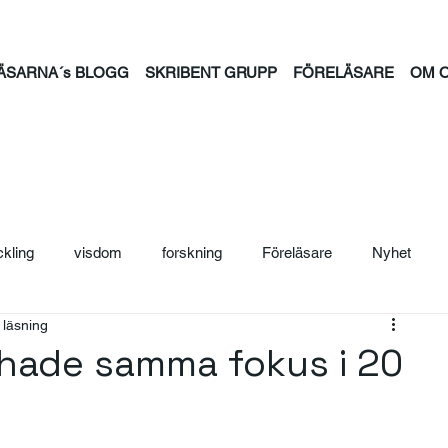
ÄSARNA´s BLOGG
SKRIBENT GRUPP
FÖRELÄSARE
OM 
ckling
visdom
forskning
Föreläsare
Nyhet
 läsning
ljträning
Säljcoach
Ledarskap
Personal
Säljutb
 hade samma fokus i 20
ntion
psykisk hälsa
feminism
familj
tid
jou