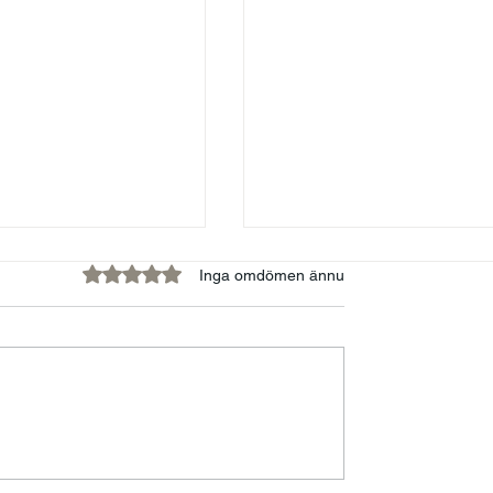
Betygsatt till 0 av 5 stjärnor.
Inga omdömen ännu
kvinnor och
FÖRELÄSARNA - EN
ens tyranni
PLATTFORM FÖR