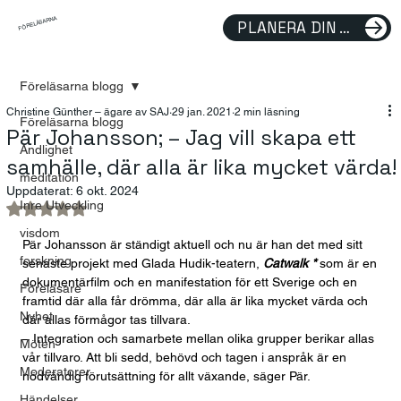
FÖRELÄSARNA
PLANERA DIN FÖRELÄSNING
Föreläsarna blogg
Christine Günther – ägare av SAJ
29 jan. 2021
2 min läsning
Föreläsarna blogg
Pär Johansson; – Jag vill skapa ett
Andlighet
samhälle, där alla är lika mycket värda!
meditation
Uppdaterat:
6 okt. 2024
Inre Utveckling
Betygsatt till NaN av 5 stjärnor.
visdom
Pär Johansson är ständigt aktuell och nu är han det med sitt 
forskning
senaste projekt med Glada Hudik-teatern, 
Catwalk *
 som är en 
dokumentärfilm och en manifestation för ett Sverige och en 
Föreläsare
framtid där alla får drömma, där alla är lika mycket värda och 
Nyhet
där allas förmågor tas tillvara.
– Integration och samarbete mellan olika grupper berikar allas 
Möten
vår tillvaro. Att bli sedd, behövd och tagen i anspråk är en 
Moderatorer
nödvändig förutsättning för allt växande, säger Pär.
Händelser