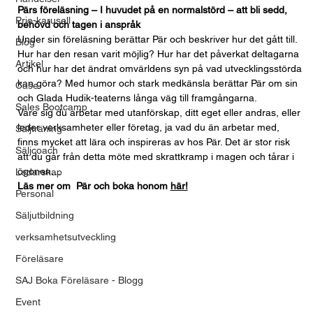
Pärs föreläsning – I huvudet på en normalstörd – att bli sedd, 
Prio-karusell
behövd och tagen i anspråk
Under sin föreläsning berättar Pär och beskriver hur det gått till. 
Blog
Hur har den resan varit möjlig? Hur har det påverkat deltagarna 
Artikel
och hur har det ändrat omvärldens syn på vad utvecklingsstörda 
kan göra? Med humor och stark medkänsla berättar Pär om sin 
Case
och Glada Hudik-teaterns långa väg till framgångarna.
Sales Bootcamp
Vare sig du arbetar med utanförskap, ditt eget eller andras, eller 
leder verksamheter eller företag, ja vad du än arbetar med, 
Säljträning
finns mycket att lära och inspireras av hos Pär. Det är stor risk 
Säljcoach
att du går från detta möte med skrattkramp i magen och tårar i 
ögonen…
Ledarskap
Läs mer om  Pär och boka honom 
här!
Personal
Säljutbildning
verksamhetsutveckling
Föreläsare
SAJ Boka Föreläsare - Blogg
Event