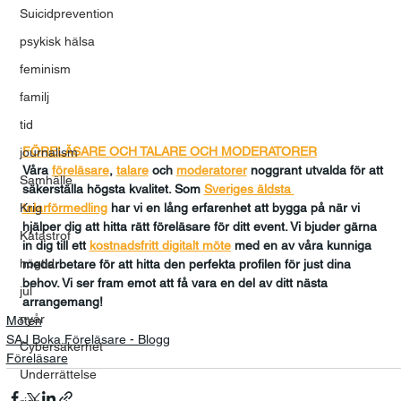
Suicidprevention
psykisk hälsa
feminism
familj
tid
FÖRELÄSARE OCH TALARE OCH MODERATORER
journalism
Våra 
föreläsare
, 
talare
och
moderatorer
 noggrant utvalda för att 
Samhälle
säkerställa högsta kvalitet. Som 
Sveriges äldsta 
talarförmedling
har vi en lång erfarenhet att bygga på när vi 
Krig
hjälper dig att hitta rätt föreläsare för ditt event. Vi bjuder gärna 
Katastrof
in dig till ett 
kostnadsfritt digitalt möte
med en av våra kunniga 
högtid
medarbetare för att hitta den perfekta profilen för just dina 
behov. Vi ser fram emot att få vara en del av ditt nästa 
jul
arrangemang!
nyår
Möten
SAJ Boka Föreläsare - Blogg
Cybersäkerhet
Föreläsare
Underrättelse