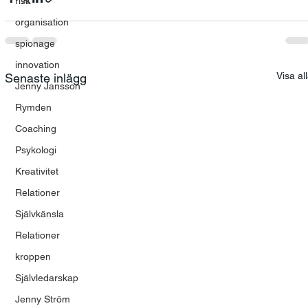
risk
organisation
spionage
innovation
Visa al
Senaste inlägg
Jenny Jansson
Rymden
Coaching
Psykologi
Kreativitet
Relationer
Självkänsla
Relationer
kroppen
Självledarskap
Jenny Ström