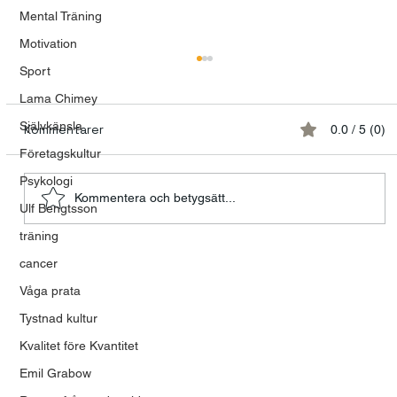
Mental Träning
Motivation
Sport
Lama Chimey
Självkänsla
Kommentarer
0.0 / 5 (0)
Företagskultur
Psykologi
Kommentera och betygsätt...
Ulf Bengtsson
träning
Talande kvinnor och tystnadens
cancer
tyranni
Våga prata
Tystnad kultur
Kvalitet före Kvantitet
Emil Grabow