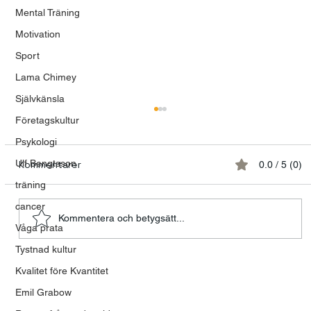
Mental Träning
Motivation
Sport
Lama Chimey
Självkänsla
Företagskultur
Psykologi
Ulf Bengtsson
Kommentarer
0.0 / 5 (0)
träning
cancer
Kommentera och betygsätt...
Våga prata
Tystnad kultur
Talande kvinnor och tystnadens
Kvalitet före Kvantitet
tyranni
Emil Grabow