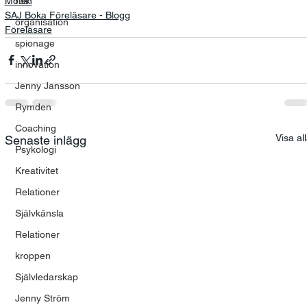
Möten
risk
SAJ Boka Föreläsare - Blogg
organisation
Föreläsare
spionage
innovation
Jenny Jansson
Rymden
Coaching
Visa al
Senaste inlägg
Psykologi
Kreativitet
Relationer
Självkänsla
Relationer
kroppen
Självledarskap
Jenny Ström