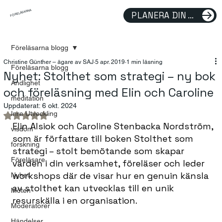
FÖRELÄSARNA
PLANERA DIN FÖRELÄSNING
Föreläsarna blogg
Christine Günther – ägare av SAJ
5 apr. 2019
1 min läsning
Föreläsarna blogg
Nyhet: Stolthet som strategi – ny bok
Andlighet
och föreläsning med Elin och Caroline
meditation
Uppdaterat:
6 okt. 2024
Inre Utveckling
Betygsatt till NaN av 5 stjärnor.
Elin Alsiok och Caroline Stenbacka Nordström, 
visdom
som är författare till boken Stolthet som 
forskning
strategi – stolt bemötande som skapar 
Föreläsare
värden i din verksamhet, föreläser och leder 
workshops där de visar hur en genuin känsla 
Nyhet
av stolthet kan utvecklas till en unik 
Möten
resurskälla i en organisation. 
Moderatorer
Händelser