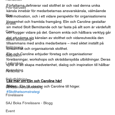
Författarna definierar vad stolthet är och vad denna unika 
Prio-karusell
känsla innebär för medarbetarnas ansvarskänsla, välmående 
Blog
och motivation, och i ett vidare perspektiv för organisationens 
lönsamhet och framtida framgång. Elin och Caroline gestaltar 
Artikel
sin metod Stolt Bemötande och tar fasta på allt som är värdefullt 
Case
och bygger vidare på det. Genom enkla och hållbara verktyg går 
det att närma sig känslan av stolthet och vidareutveckla den 
Sales Bootcamp
tillsammans med andra medarbetare – med siktet inställt på 
Säljträning
lönsamhet och organisatorisk stolthet. 
Elin och Caroline erbjuder företag och organisationer 
Säljcoach
föreläsningar, workshops och skräddarsydda utbildningar. Deras 
Ledarskap
syfte är att skapa medvetenhet, dialog och inspiration till hållbar 
förändring.
Personal
Säljutbildning
Läs mer om Elin och Caroline här!
Bilden:
  Elin till vänster och Caroline till höger.
verksamhetsutveckling
#Stolthetsomstrategi
Föreläsare
SAJ Boka Föreläsare - Blogg
Event