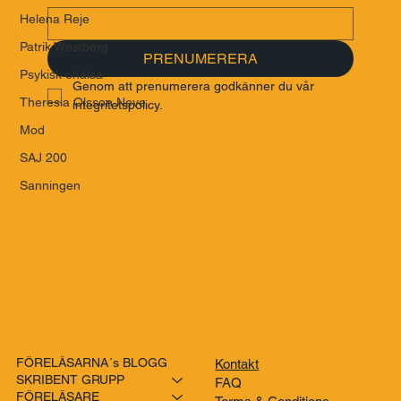
Helena Reje
Patrik Westberg
PRENUMERERA
Psykisk ohälsa
Genom att prenumerera godkänner du vår 
Theresia Olsson Neve
integritetspolicy.
Mod
SAJ 200
Sanningen
FÖRELÄSARNA´s BLOGG
Kontakt
SKRIBENT GRUPP
FAQ
FÖRELÄSARE