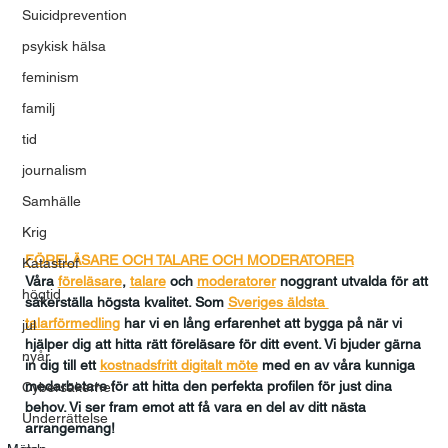
Suicidprevention
psykisk hälsa
feminism
familj
tid
journalism
Samhälle
Krig
FÖRELÄSARE OCH TALARE OCH MODERATORER
Katastrof
Våra 
föreläsare
, 
talare
och
moderatorer
 noggrant utvalda för att 
högtid
säkerställa högsta kvalitet. Som 
Sveriges äldsta 
talarförmedling
har vi en lång erfarenhet att bygga på när vi 
jul
hjälper dig att hitta rätt föreläsare för ditt event. Vi bjuder gärna 
nyår
in dig till ett 
kostnadsfritt digitalt möte
med en av våra kunniga 
medarbetare för att hitta den perfekta profilen för just dina 
Cybersäkerhet
behov. Vi ser fram emot att få vara en del av ditt nästa 
Underrättelse
arrangemang!