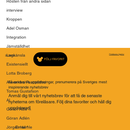
Rösten från andra sidan
interview
Kroppen
Adel Osman
Integration
Jämställdhet
Lagkänsla
Föreläsares Agentur
Saj Talarbyrå
FÖLJ FAVORIT
Existensiellt
Lotta Broberg
Alexandra Pascalidou
Få exklusiva uppdateringar, prenumerera på Sveriges mest
inspirerande nyhetsbrev
Tomas Gustafson
Anmäl dig till vårt nyhetsbrev för att få de senaste
AI
nyheterna om föreläsare. Följ dina favoriter och håll dig
uppdaterad!
Göran Adle´n
Göran Adlén
Jörgen Hamle
Email
*