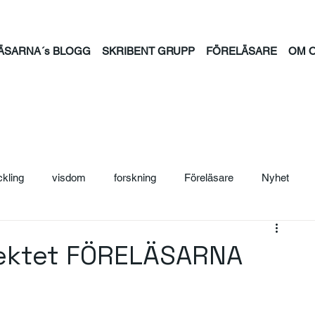
ÄSARNA´s BLOGG
SKRIBENT GRUPP
FÖRELÄSARE
OM 
ckling
visdom
forskning
Föreläsare
Nyhet
ljträning
Säljcoach
Ledarskap
Personal
Säljutb
jektet FÖRELÄSARNA
ntion
psykisk hälsa
feminism
familj
tid
jou