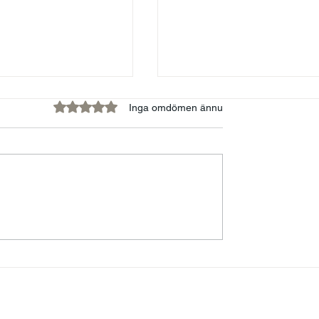
Betygsatt till 0 av 5 stjärnor.
Inga omdömen ännu
kvinnor och
FÖRELÄSARNA - EN
ens tyranni
PLATTFORM FÖR
MENINGSFULLA
BERÄTTELSER