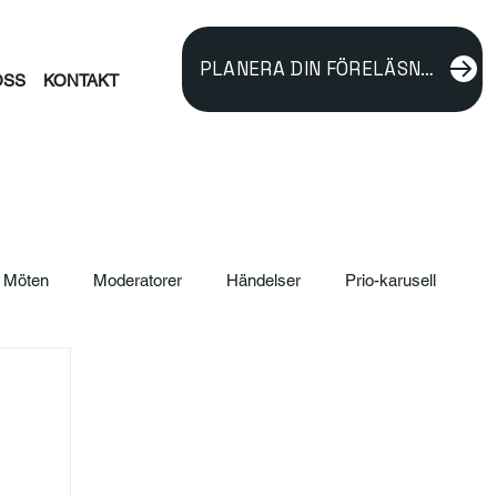
PLANERA DIN FÖRELÄSNING
OSS
KONTAKT
Möten
Moderatorer
Händelser
Prio-karusell
ildning
verksamhetsutveckling
Föreläsare
rnalism