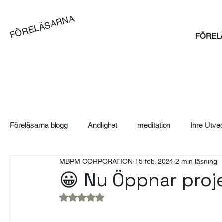
FÖRELÄSARNA
FÖREL
Föreläsarna blogg
Andlighet
meditation
Inre Utve
MBPM CORPORATION
15 feb. 2024
2 min läsning
Blog
Artikel
Case
Sales Bootcamp
Sä
😀 Nu Öppnar pro
Betygsatt till NaN av 5 stjärnor.
SAJ Boka Föreläsare - Blogg
Event
Suicidpreve