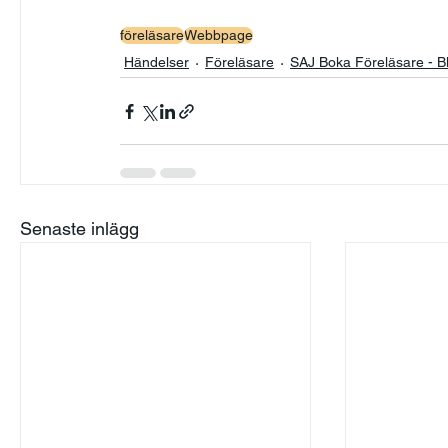
föreläsare
Webbpage
Händelser
Föreläsare
SAJ Boka Föreläsare - B
Senaste inlägg