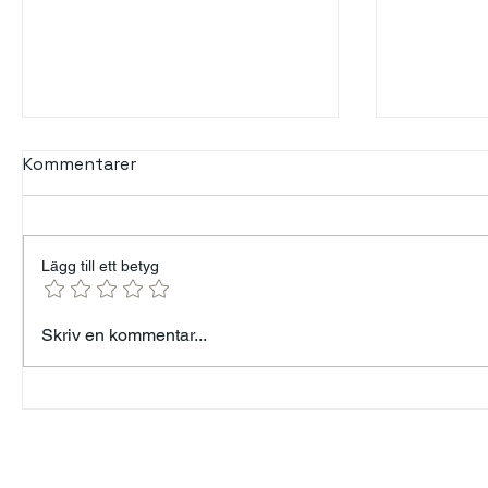
Kommentarer
Lägg till ett betyg
Min års resa — från 96 kg
Talande 
Skriv en kommentar...
till målet 82 kg - Känner
tystnad
mig som Forrest Gump